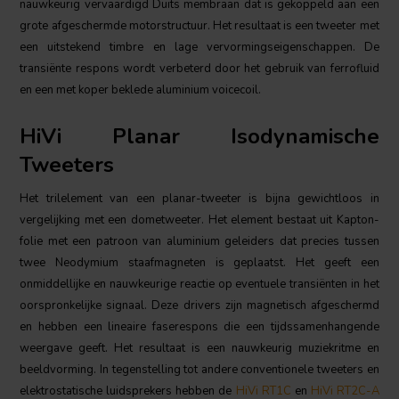
nauwkeurig vervaardigd Duits membraan dat is gekoppeld aan een
grote afgeschermde motorstructuur. Het resultaat is een tweeter met
een uitstekend timbre en lage vervormingseigenschappen. De
transiënte respons wordt verbeterd door het gebruik van ferrofluid
en een met koper beklede aluminium voicecoil.
HiVi Planar Isodynamische
Tweeters
Het trilelement van een planar-tweeter is bijna gewichtloos in
vergelijking met een dometweeter. Het element bestaat uit Kapton-
folie met een patroon van aluminium geleiders dat precies tussen
twee Neodymium staafmagneten is geplaatst. Het geeft een
onmiddellijke en nauwkeurige reactie op eventuele transiënten in het
oorspronkelijke signaal. Deze drivers zijn magnetisch afgeschermd
en hebben een lineaire faserespons die een tijdssamenhangende
weergave geeft. Het resultaat is een nauwkeurig muziekritme en
beeldvorming. In tegenstelling tot andere conventionele tweeters en
elektrostatische luidsprekers hebben de
HiVi RT1C
en
HiVi RT2C-A