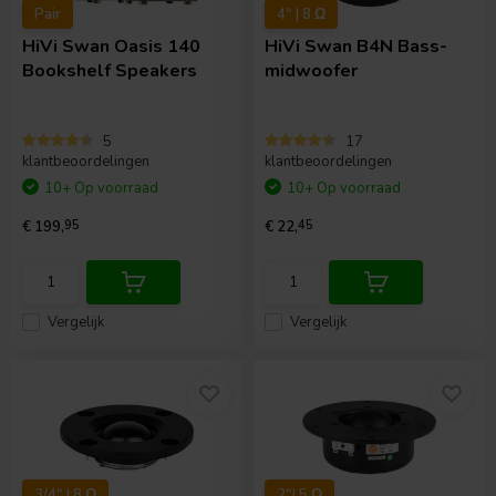
Pair
4" | 8 Ω
HiVi
Swan Oasis 140
HiVi
Swan B4N Bass-
Bookshelf Speakers
midwoofer
5
17
klantbeoordelingen
klantbeoordelingen
10+ Op voorraad
10+ Op voorraad
€ 199,
95
€ 22,
45
Vergelijk
Vergelijk
3/4" | 8 Ω
2"| 5 Ω