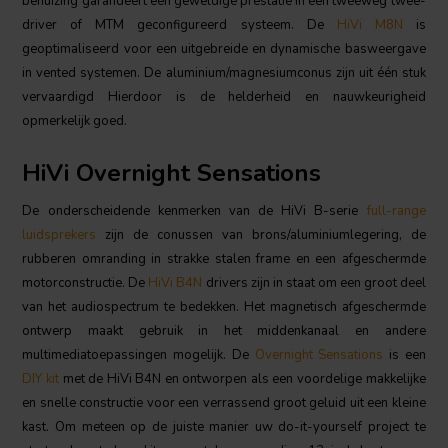
behuizing garandeert een geweldige prestatie in een tweeweg twee-
driver of MTM geconfigureerd systeem. De
HiVi M8N
is
geoptimaliseerd voor een uitgebreide en dynamische basweergave
in vented systemen. De aluminium/magnesiumconus zijn uit één stuk
vervaardigd Hierdoor is de helderheid en nauwkeurigheid
opmerkelijk goed.
HiVi Overnight Sensations
De onderscheidende kenmerken van de HiVi B-serie
full-range
luidsprekers
zijn de conussen van brons/aluminiumlegering, de
rubberen omranding in strakke stalen frame en een afgeschermde
motorconstructie. De
HiVi B4N
drivers zijn in staat om een groot deel
van het audiospectrum te bedekken. Het magnetisch afgeschermde
ontwerp maakt gebruik in het middenkanaal en andere
multimediatoepassingen mogelijk. De
Overnight Sensations
is een
DIY kit
met de HiVi B4N en ontworpen als een voordelige makkelijke
en snelle constructie voor een verrassend groot geluid uit een kleine
kast. Om meteen op de juiste manier uw do-it-yourself project te