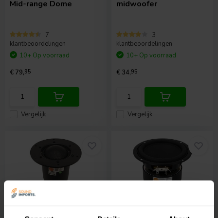
Mid-range Dome
midwoofer
7
3
klantbeoordelingen
klantbeoordelingen
10+ Op voorraad
10+ Op voorraad
€ 79,
95
€ 34,
95
Vergelijk
Vergelijk
3.5" | 5 Ω
5" | 8 Ω
HiVi
Swan DMN-A Dome
HiVi
Swan M5N-B Bass-
Tweeter
midwoofer