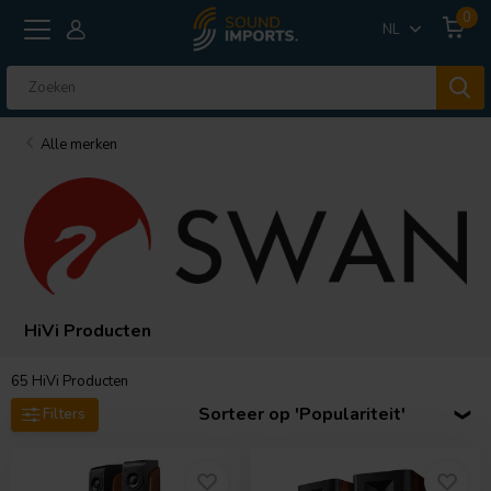
0
NL
Alle merken
HiVi Producten
65
HiVi Producten
Sorteer op 'Populariteit'
Filters