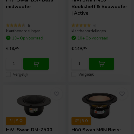
HiVi
Swan B3N Bass-
HiVi
Swan M10 |
midwoofer
Bookshelf & Subwoofer
| Active
6
6
klantbeoordelingen
klantbeoordelingen
10+ Op voorraad
10+ Op voorraad
€ 18,
45
€ 149,
95
Vergelijk
Vergelijk
3" | 5 Ω
6" | 8 Ω
HiVi
Swan DM-7500
HiVi
Swan M6N Bass-