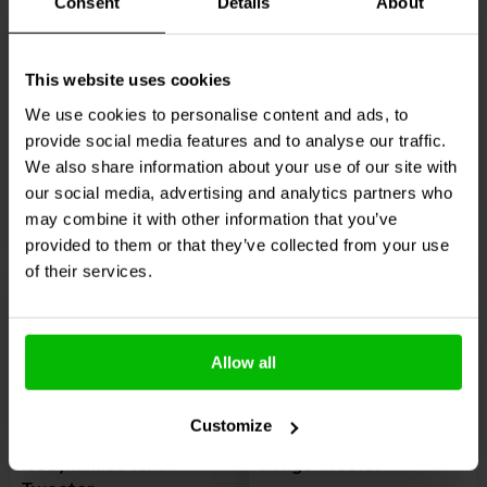
Consent
Details
About
2
4
This website uses cookies
klantbeoordelingen
klantbeoordelingen
10+ Op voorraad
10+ Op voorraad
We use cookies to personalise content and ads, to
provide social media features and to analyse our traffic.
€ 54,
95
€ 29,
95
We also share information about your use of our site with
our social media, advertising and analytics partners who
may combine it with other information that you’ve
Vergelijk
Vergelijk
provided to them or that they’ve collected from your use
of their services.
Allow all
Planar | 6 Ω
4" | 8 Ω | NEW
Customize
HiVi
Swan RT1C-A
HiVi
Swan M4N-B Full-
Isodynamic Planar
Range Woofer