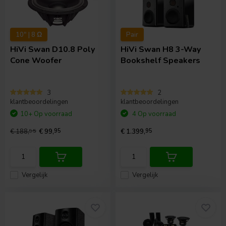
10" | 8 Ω
Pair
HiVi
Swan D10.8 Poly
HiVi
Swan H8 3-Way
Cone Woofer
Bookshelf Speakers
3
2
klantbeoordelingen
klantbeoordelingen
10+ Op voorraad
4 Op voorraad
€ 188,
95
€ 99,
95
€ 1.399,
95
Vergelijk
Vergelijk