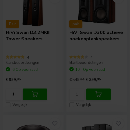
Pair
pair
HiVi
Swan D3.2MKIII
HiVi
Swan D300 actieve
Tower Speakers
boekenplankspeakers
4
4
klantbeoordelingen
klantbeoordelingen
6 Op voorraad
10+ Op voorraad
€ 999,
95
€ 549,
95
€ 399,
95
Vergelijk
Vergelijk