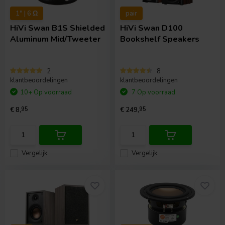
1" | 6 Ω
pair
HiVi
Swan B1S Shielded
HiVi
Swan D100
Aluminum Mid/Tweeter
Bookshelf Speakers
2
8
klantbeoordelingen
klantbeoordelingen
10+ Op voorraad
7 Op voorraad
€ 8,
95
€ 249,
95
Vergelijk
Vergelijk