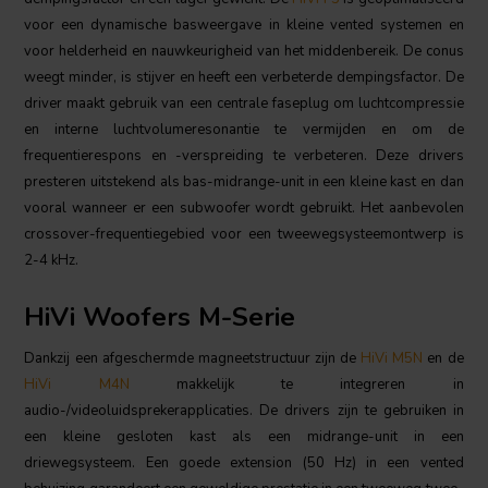
voor een dynamische basweergave in kleine vented systemen en
voor helderheid en nauwkeurigheid van het middenbereik. De conus
weegt minder, is stijver en heeft een verbeterde dempingsfactor. De
driver maakt gebruik van een centrale faseplug om luchtcompressie
en interne luchtvolumeresonantie te vermijden en om de
frequentierespons en -verspreiding te verbeteren. Deze drivers
presteren uitstekend als bas-midrange-unit in een kleine kast en dan
vooral wanneer er een subwoofer wordt gebruikt. Het aanbevolen
crossover-frequentiegebied voor een tweewegsysteemontwerp is
2-4 kHz.
HiVi Woofers M-Serie
Dankzij een afgeschermde magneetstructuur zijn de
HiVi M5N
en de
HiVi M4N
makkelijk te integreren in
audio-/videoluidsprekerapplicaties. De drivers zijn te gebruiken in
een kleine gesloten kast als een midrange-unit in een
driewegsysteem. Een goede extension (50 Hz) in een vented