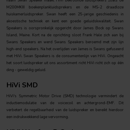
naam Swan Speaker maakt HiVi bekroonde luidsprekers zoals de
M200MKIII boekenplankluidsprekers en de MS-2 draadloze
huiskamerluidspreker. Swan heeft een 25-jarige geschiedenis in
akoestische techniek en kent een goede geluidskwaliteit. Swan
Speakers is oorspronkelijk opgericht door James Bock op Swans
Island, Maine. Kort na de oprichting sloot Frank Hale zich aan bij
Swans Speakers en werd Swans Speakers beroemd met zijn lijn
high-end speakers. Na het overlijden van James is Swans gefuseerd
met HiVi. Swan Speakers is de consumentenlijn van HiVi. Ongeacht
het soort luidspreker uit ons assortiment richt HiVi richt zich op één
ding - geweldig geluid.
HiVi SMD
HiVi's Symmetric Motor Drive (SMD) technologie vermindert de
inductiemodulatie van de voicecoil en achtergrond-EMF. Dit
verbetert de regelbaarheid van de luidspreker en bereikt hierdoor
een indrukwekkend lage vervorming.