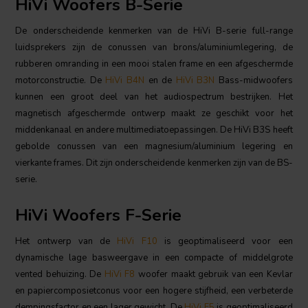
HiVi Woofers B-Serie
De onderscheidende kenmerken van de HiVi B-serie full-range
luidsprekers zijn de conussen van brons/aluminiumlegering, de
rubberen omranding in een mooi stalen frame en een afgeschermde
motorconstructie. De
HiVi B4N
en de
HiVi B3N
Bass-midwoofers
kunnen een groot deel van het audiospectrum bestrijken. Het
magnetisch afgeschermde ontwerp maakt ze geschikt voor het
middenkanaal en andere multimediatoepassingen. De HiVi B3S heeft
gebolde conussen van een magnesium/aluminium legering en
vierkante frames. Dit zijn onderscheidende kenmerken zijn van de BS-
serie.
HiVi Woofers F-Serie
Het ontwerp van de
HiVi F10
is geoptimaliseerd voor een
dynamische lage basweergave in een compacte of middelgrote
vented behuizing. De
HiVi F8
woofer maakt gebruik van een Kevlar
en papiercomposietconus voor een hogere stijfheid, een verbeterde
dempingsfactor en een lager gewicht. De
HiVi F5
is geoptimaliseerd