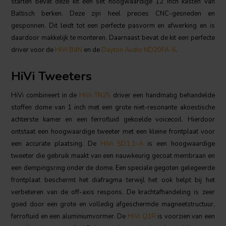
starten bevat deze kit een set hoogwaardige 12 inch kasten van
Baltisch berken. Deze zijn heel precies CNC-gesneden en
gesponnen. Dit leidt tot een perfecte pasvorm en afwerking en is
daardoor makkelijk te monteren. Daarnaast bevat de kit een perfecte
driver voor de
HiVi B4N
en de
Dayton Audio ND20FA-6
.
HiVi Tweeters
HiVi combineert in de
HiVi TN25
driver een handmatig behandelde
stoffen dome van 1 inch met een grote niet-resonante akoestische
achterste kamer en een ferrofluid gekoelde voicecoil. Hierdoor
ontstaat een hoogwaardige tweeter met een kleine frontplaat voor
een accurate plaatsing. De
HiVi SD1.1-A
is een hoogwaardige
tweeter die gebruik maakt van een nauwkeurig gecoat membraan en
een dempingsring onder de dome. Een speciale gegoten gelegeerde
frontplaat beschermt het diafragma terwijl het ook helpt bij het
verbeteren van de off-axis respons. De krachtafhandeling is zeer
goed door een grote en volledig afgeschermde magneetstructuur,
ferrofluid en een aluminiumvormer. De
HiVi Q1R
is voorzien van een