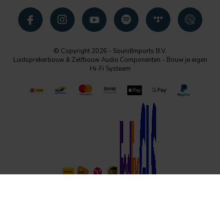
© Copyright 2026 - SoundImports B.V.
Luidsprekerbouw & Zelfbouw Audio Componenten - Bouw je eigen
Hi-Fi Systeem