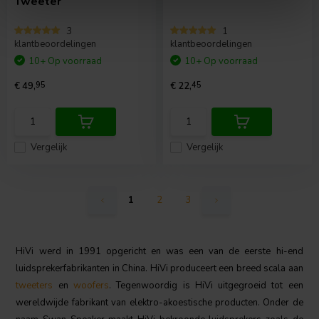
Tweeter
3
1
klantbeoordelingen
klantbeoordelingen
10+ Op voorraad
10+ Op voorraad
€ 49,
95
€ 22,
45
Vergelijk
Vergelijk
1
2
3
HiVi werd in 1991 opgericht en was een van de eerste hi-end
luidsprekerfabrikanten in China. HiVi produceert een breed scala aan
tweeters
en
woofers
. Tegenwoordig is HiVi uitgegroeid tot een
wereldwijde fabrikant van elektro-akoestische producten. Onder de