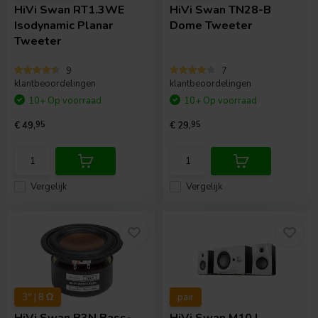
HiVi
Swan RT1.3WE
HiVi
Swan TN28-B
Isodynamic Planar
Dome Tweeter
Tweeter
9
7
klantbeoordelingen
klantbeoordelingen
10+ Op voorraad
10+ Op voorraad
€ 49,
95
€ 29,
95
Vergelijk
Vergelijk
3" | 8 Ω
pair