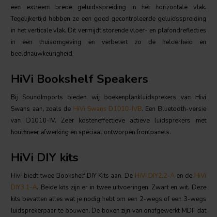
een extreem brede geluidsspreiding in het horizontale vlak.
Tegelijkertijd hebben ze een goed gecontroleerde geluidsspreiding
in het verticale vlak. Dit vermijdt storende vloer- en plafondreflecties
in een thuisomgeving en verbetert zo de helderheid en
beeldnauwkeurigheid.
HiVi Bookshelf Speakers
Bij SoundImports bieden wij boekenplankluidsprekers van Hivi
Swans aan, zoals de
HiVi Swans D1010-IVB
. Een Bluetooth-versie
van D1010-IV. Zeer kosteneffectieve actieve luidsprekers met
houtfineer afwerking en speciaal ontworpen frontpanels.
HiVi DIY kits
Hivi biedt twee Bookshelf DIY Kits aan. De
HiVi DIY2.2-A
en de
HiVi
DIY3.1-A
. Beide kits zijn er in twee uitvoeringen: Zwart en wit. Deze
kits bevatten alles wat je nodig hebt om een 2-wegs of een 3-wegs
luidsprekerpaar te bouwen. De boxen zijn van onafgewerkt MDF dat