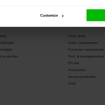
* Lees 
Customize
ccount
Categorieën
eren
Home audio
stellingen
Audio componenten
langlijst
Crossover componenten
jk producten
Test- & meetapparatuur
DIY kits
Accessoires
Nieuwe producten
SALE