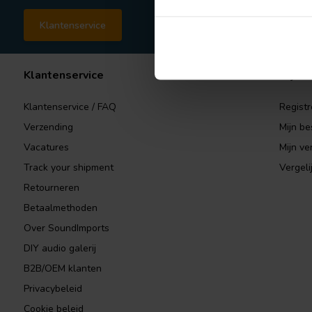
Klantenservice
Klantenservice
Mijn a
Klantenservice / FAQ
Registr
Verzending
Mijn be
Vacatures
Mijn ver
Track your shipment
Vergeli
Retourneren
Betaalmethoden
Over SoundImports
DIY audio galerij
B2B/OEM klanten
Privacybeleid
Cookie beleid