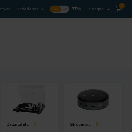
0
ervice
Nederlands
BTW
Inloggen
Incl.
Excl.
Draaitafels
Streamers