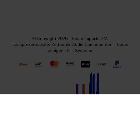
© Copyright 2026 - SoundImports B.V.
Luidsprekerbouw & Zelfbouw Audio Componenten - Bouw
je eigen Hi-Fi Systeem