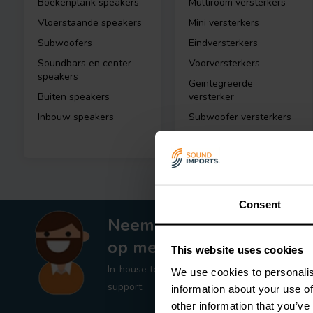
Boekenplank speakers
Multiroom versterkers
Vloerstaande speakers
Mini versterkers
Subwoofers
Eindversterkers
Soundbars en center
Voorversterkers
speakers
Geïntegreerde
Buiten speakers
versterker
Inbouw speakers
Subwoofer versterkers
Toon meer
Consent
Neem contact
op met ons
This website uses cookies
In-house technische
We use cookies to personalis
support
information about your use of
other information that you’ve