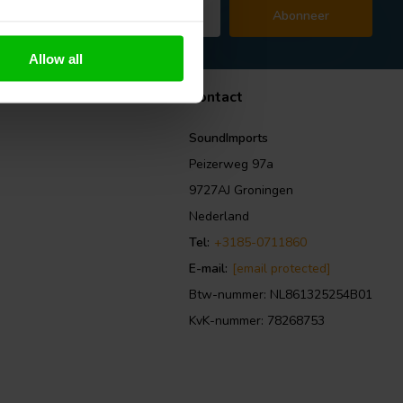
Abonneer
hier de wettelijke beperkingen
Allow all
Contact
SoundImports
Peizerweg 97a
9727AJ Groningen
Nederland
Tel:
+3185-0711860
E-mail:
[email protected]
Btw-nummer: NL861325254B01
KvK-nummer: 78268753