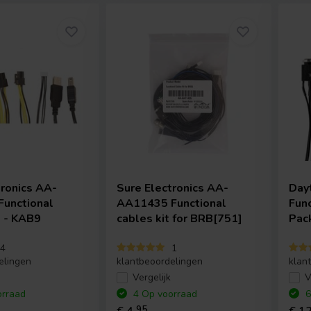
tronics
AA-
Sure Electronics
AA-
Day
unctional
AA11435 Functional
Fun
t - KAB9
cables kit for BRB[751]
Pac
4
1
elingen
klantbeoordelingen
klan
Vergelijk
V
rraad
4 Op voorraad
6
95