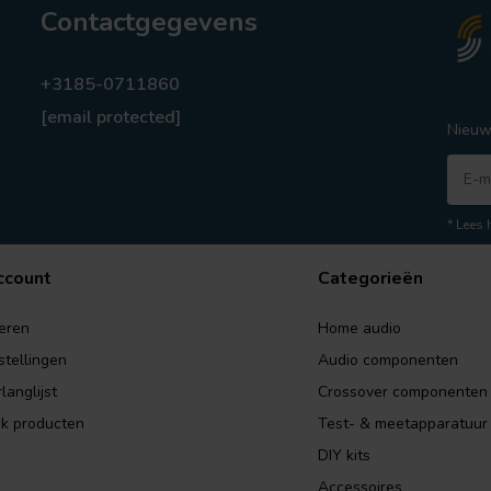
Contactgegevens
+3185-0711860
[email protected]
Nieuw
* Lees 
ccount
Categorieën
eren
Home audio
stellingen
Audio componenten
langlijst
Crossover componenten
jk producten
Test- & meetapparatuur
DIY kits
Accessoires