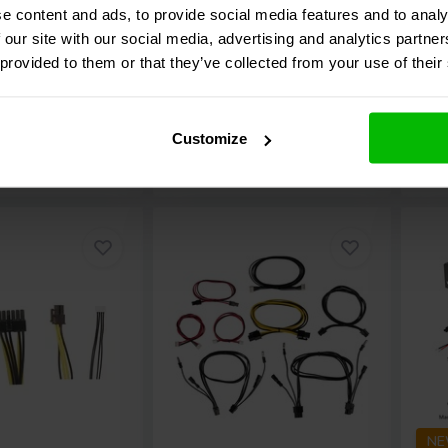
2
0
e content and ads, to provide social media features and to analy
elingen
klantbeoordelingen
klan
 our site with our social media, advertising and analytics partn
Vergelijk
V
 provided to them or that they’ve collected from your use of their
rraad
11 Op voorraad
9
€ 8,
45
€ 14
Customize
N