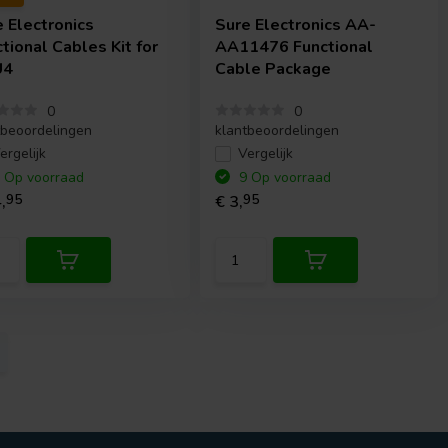
 Electronics
Sure Electronics
AA-
tional Cables Kit for
AA11476 Functional
U4
Cable Package
0
0
tbeoordelingen
klantbeoordelingen
ergelijk
Vergelijk
 Op voorraad
9 Op voorraad
,
95
€ 3,
95