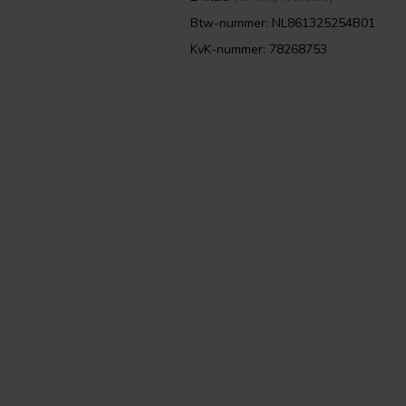
Btw-nummer: NL861325254B01
KvK-nummer: 78268753