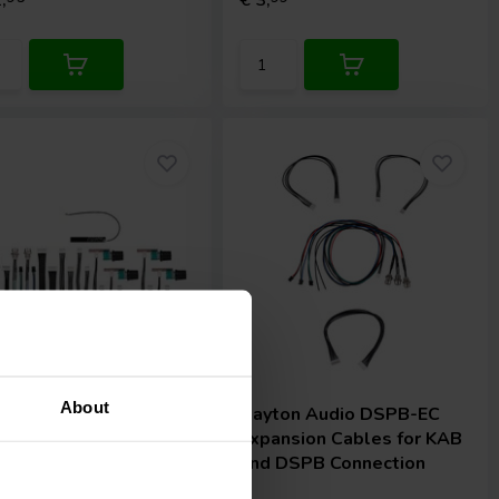
,
€ 3,
About
ton Audio
KABD-SPF
Dayton Audio
DSPB-EC
ction Cables
Expansion Cables for KAB
and DSPB Connection