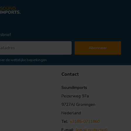
sbrief
Abonneer
hier de wettelijke beperkingen
Contact
SoundImports
Peizerweg 97a
9727AJ Groningen
Nederland
Tel:
+3185-0711860
E-mail:
[email protected]