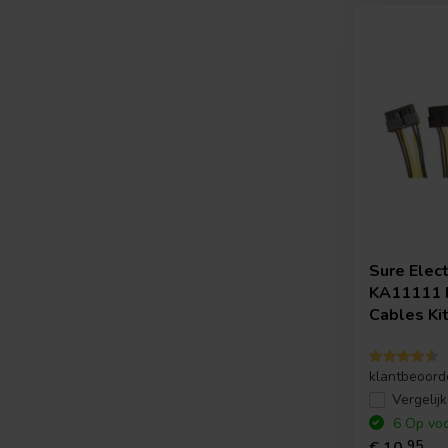
Sure Elec
KA11111 F
Cables Ki
klantbeoord
Vergelijk
6 Op voo
95