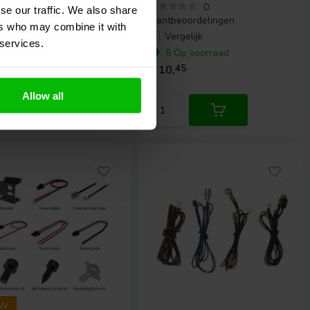
7
0
se our traffic. We also share
tbeoordelingen
klantbeoordelingen
ers who may combine it with
ergelijk
Vergelijk
 services.
 Op voorraad
5 Op voorraad
,
95
€ 10,
45
Allow all
EW