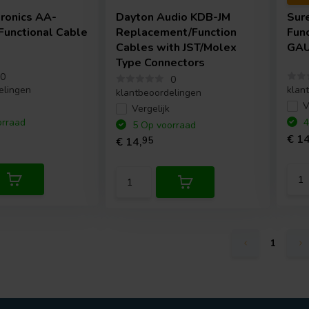
tronics
AA-
Dayton Audio
KDB-JM
Sure
unctional Cable
Replacement/Function
Func
Cables with JST/Molex
GA
Type Connectors
0
0
elingen
klan
klantbeoordelingen
V
Vergelijk
rraad
4
5 Op voorraad
€ 14
€ 14,
95
1