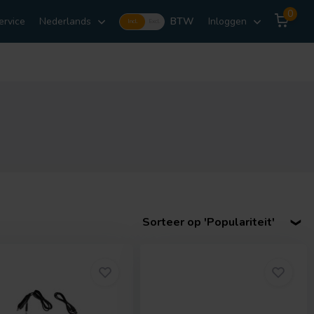
0
ervice
Nederlands
BTW
Inloggen
Incl.
Excl.
Sorteer op 'Populariteit'