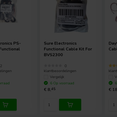
tronics
PS-
Sure Electronics
Day
unctional
Functional Cable Kit For
Cab
t
BVS2300
2
0
elingen
klantbeoordelingen
klan
Vergelijk
V
rraad
6 Op voorraad
6
€ 8,
45
€ 18