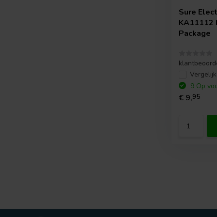
Sure Elec
KA11112 F
Package
klantbeoord
Vergelijk
9 Op voo
€ 9,
95