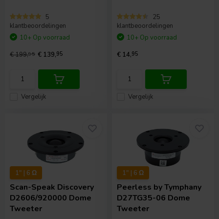
5
25
klantbeoordelingen
klantbeoordelingen
10+ Op voorraad
10+ Op voorraad
€ 199,
95
€ 139,
95
€ 14,
95
Vergelijk
Vergelijk
1" | 6 Ω
1" | 6 Ω
Scan-Speak
Discovery
Peerless by Tymphany
D2606/920000 Dome
D27TG35-06 Dome
Tweeter
Tweeter