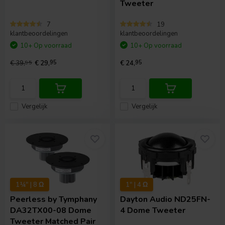
Tweeter
7
19
klantbeoordelingen
klantbeoordelingen
10+ Op voorraad
10+ Op voorraad
€ 39,
95
€ 29,
95
€ 24,
95
Vergelijk
Vergelijk
1¼" | 8 Ω
1" | 4 Ω
Peerless by Tymphany
Dayton Audio
ND25FN-
DA32TX00-08 Dome
4 Dome Tweeter
Tweeter Matched Pair