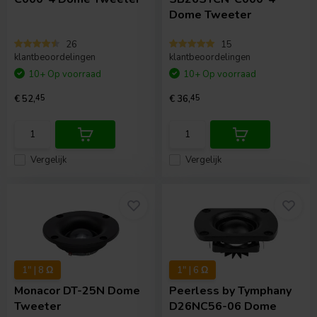
Dome Tweeter
26
15
klantbeoordelingen
klantbeoordelingen
10+ Op voorraad
10+ Op voorraad
€ 52,
45
€ 36,
45
Vergelijk
Vergelijk
1" | 8 Ω
1" | 6 Ω
Monacor
DT-25N Dome
Peerless by Tymphany
Tweeter
D26NC56-06 Dome