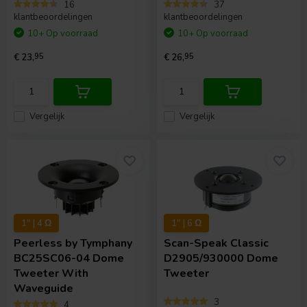
16
37
klantbeoordelingen
klantbeoordelingen
10+ Op voorraad
10+ Op voorraad
€ 23,
95
€ 26,
95
Vergelijk
Vergelijk
1" | 4 Ω
1" | 6 Ω
Peerless by Tymphany
Scan-Speak
Classic
BC25SC06-04 Dome
D2905/930000 Dome
Tweeter With
Tweeter
Waveguide
3
4