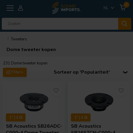
0
NL
Tweeters
Dome tweeter kopen
231
Dome tweeter kopen
Sorteer op 'Populariteit'
Filters
1" | 4 Ω
1" | 4 Ω
SB Acoustics
SB26ADC-
SB Acoustics
C000-4 Dome Tweeter
SB26STCN-C000-4