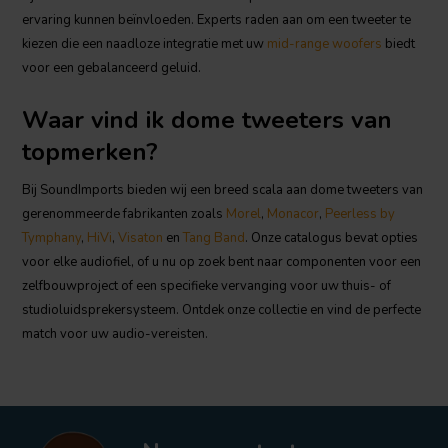
ervaring kunnen beïnvloeden. Experts raden aan om een tweeter te
kiezen die een naadloze integratie met uw
mid-range woofers
biedt
voor een gebalanceerd geluid.
Waar vind ik dome tweeters van
topmerken?
Bij SoundImports bieden wij een breed scala aan dome tweeters van
gerenommeerde fabrikanten zoals
Morel
,
Monacor
,
Peerless by
Tymphany
,
HiVi
,
Visaton
en
Tang Band
. Onze catalogus bevat opties
voor elke audiofiel, of u nu op zoek bent naar componenten voor een
zelfbouwproject of een specifieke vervanging voor uw thuis- of
studioluidsprekersysteem. Ontdek onze collectie en vind de perfecte
match voor uw audio-vereisten.