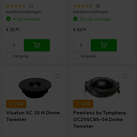
11
26
klantbeoordelingen
klantbeoordelingen
4 Op voorraad
10+ Op voorraad
€ 39,
95
€ 39,
95
Vergelijk
Vergelijk
1" | 8 Ω
1" | 4 Ω
Visaton
SC 10 N Dome
Peerless by Tymphany
Tweeter
OC25SC65-04 Dome
Tweeter