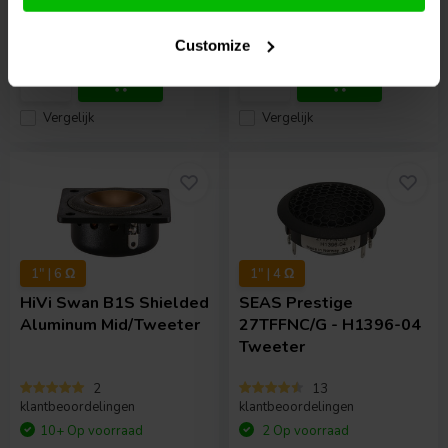
€ 169,
95
€ 119,
95
€ 21,
95
Customize
Vergelijk
Vergelijk
1" | 6 Ω
1" | 4 Ω
HiVi
Swan B1S Shielded
SEAS
Prestige
Aluminum Mid/Tweeter
27TFFNC/G - H1396-04
Tweeter
2
13
klantbeoordelingen
klantbeoordelingen
10+ Op voorraad
2 Op voorraad