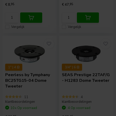
€ 8,
95
€ 47,
95
Vergelijk
Vergelijk
1" | 4 Ω
3/4" | 6 Ω
Peerless by Tymphany
SEAS
Prestige 22TAF/G
BC25TG15-04 Dome
- H1283 Dome Tweeter
Tweeter
11
4
klantbeoordelingen
klantbeoordelingen
10+ Op voorraad
4 Op voorraad