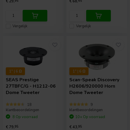
€ 29,
95
€ 68,
45
Vergelijk
Vergelijk
1" | 6 Ω
1" | 6 Ω
SEAS
Prestige
Scan-Speak
Discovery
27TBFC/G - H1212-06
H2606/920000 Horn
Dome Tweeter
Dome Tweeter
18
9
klantbeoordelingen
klantbeoordelingen
8 Op voorraad
10+ Op voorraad
€ 79,
95
€ 43,
95