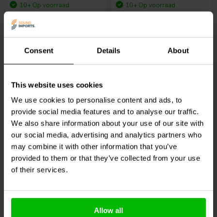
10+ Op voorraad
10+ Op voorraad
€ 69,
95
€ 84,
95
Consent
Details
About
Vergelijk
Vergelijk
This website uses cookies
We use cookies to personalise content and ads, to
provide social media features and to analyse our traffic.
We also share information about your use of our site with
our social media, advertising and analytics partners who
1" | 8 Ω
1" | 8 Ω
may combine it with other information that you’ve
Peerless by Tymphany
GRS
1TD1-8 Dome
provided to them or that they’ve collected from your use
DA25TX00-08 Dome
Tweeter
of their services.
Tweeter Matched Pair
6
12
klantbeoordelingen
klantbeoordelingen
Allow all
10+ Op voorraad
4 Op voorraad