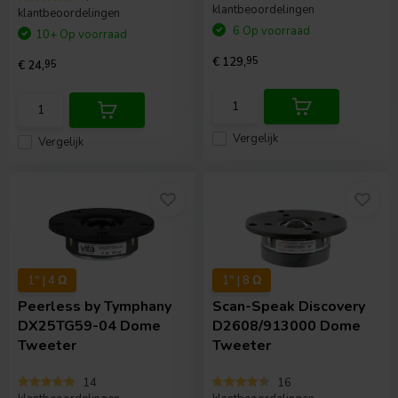
klantbeoordelingen
klantbeoordelingen
6 Op voorraad
10+ Op voorraad
€ 129,
95
€ 24,
95
Vergelijk
Vergelijk
1" | 4 Ω
1" | 8 Ω
Peerless by Tymphany
Scan-Speak
Discovery
DX25TG59-04 Dome
D2608/913000 Dome
Tweeter
Tweeter
14
16