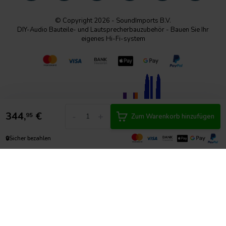
© Copyright 2026 - SoundImports B.V.
DIY-Audio Bauteile- und Lautsprecherbauzubehör - Bauen Sie Ihr
eigenes Hi-Fi-system
344,
€
-
+
95
Zum Warenkorb hinzufügen
🔒
Sicher bezahlen