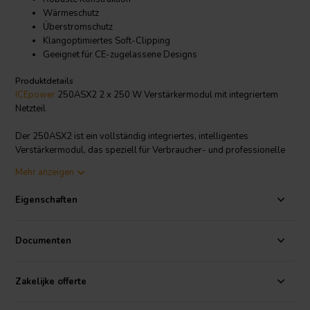
Wärmeschutz
Überstromschutz
Klangoptimiertes Soft-Clipping
Geeignet für CE-zugelassene Designs
Produktdetails
ICEpower
250ASX2 2 x 250 W Verstärkermodul mit integriertem
Netzteil
Der 250ASX2 ist ein vollständig integriertes, intelligentes
Verstärkermodul, das speziell für Verbraucher- und professionelle
Audioanwendungen entwickelt wurde. Dieses Verstärkermodul
Mehr anzeigen
verfügt über eine integrierte hocheffiziente resonante
Stromversorgung. Es ist eine ausgezeichnete Wahl aus der
Kategorie
Eigenschaften
der Verstärkermodule,
da es audiophile Qualität bietet, sehr
leistungsstark, aber auch kompakt ist und über ein nettes Feature-Set
verfügt.
Documenten
Der 250ASX2 kann entweder für Stereo- oder Mono-Ausgang
konfiguriert werden. Wenn beide Kanäle angesteuert werden, können
Zakelijke offerte
auf beiden Kanälen bis zu 230 Watt an 4 Ω bereitgestellt werden. In
der Brückenkonfiguration gibt er bis zu 500 Watt an 8 Ω aus! Die