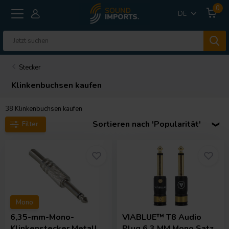
0
DE
Stecker
Klinkenbuchsen kaufen
38
Klinkenbuchsen kaufen
Sortieren nach 'Popularität'
Filter
Mono
6,35-mm-Mono-
VIABLUE™
T8 Audio
Klinkenstecker Metall
Plug 6.3 MM Mono Satz