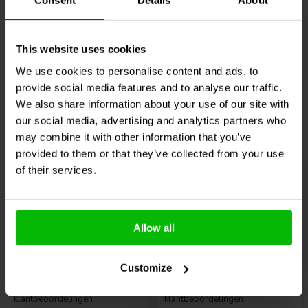
Consent
Details
About
klantbeoordelingen
3 Auf Lager
13 Auf Lager
2,
49
€
2,
45
€
This website uses cookies
We use cookies to personalise content and ads, to
provide social media features and to analyse our traffic.
Vergleichen
Vergleichen
We also share information about your use of our site with
our social media, advertising and analytics partners who
may combine it with other information that you’ve
provided to them or that they’ve collected from your use
of their services.
Stereo
Speakon
Velleman
6,35 mm
6.35 mm Phone Jack to
Allow all
Klinkenbuchse Stereo
Speakon Type Adapter
Customize
0
0
klantbeoordelingen
klantbeoordelingen