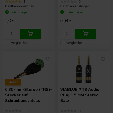
1
0
klantbeoordelingen
klantbeoordelingen
5 Auf Lager
1 Auf Lager
1,
49
€
65,
95
€
Vergleichen
Vergleichen
Stereo
6,35-mm-Stereo (TRS)-
VIABLUE™
T8 Audio
Stecker auf
Plug 3.5 MM Stereo
Schraubanschluss
Satz
0
0