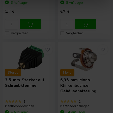
6 Auf Lager
8 Auf Lager
1,
99
€
6,
95
€
Vergleichen
Vergleichen
Stereo
Mono
3,5-mm-Stecker auf
6,35-mm-Mono-
Schraubklemme
Klinkenbuchse
Gehäusehalterung
1
1
klantbeoordelingen
klantbeoordelingen
4 Auf Lager
14 Auf Lager