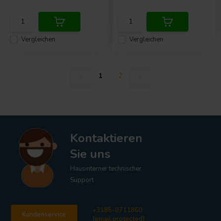
Vergleichen
Vergleichen
1
2
Kontaktieren
Sie uns
Hausinterner technischer
Support
+3185-0711860
Kundenservice
[email protected]