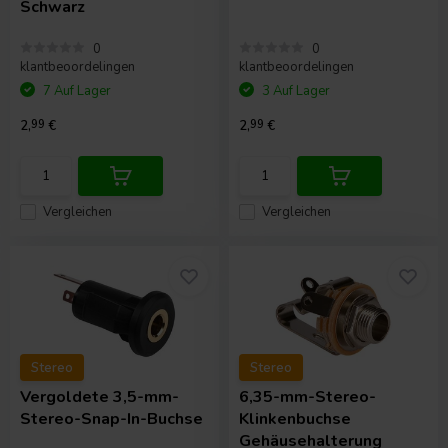
Schwarz
0
0
klantbeoordelingen
klantbeoordelingen
7 Auf Lager
3 Auf Lager
2,
99
€
2,
99
€
Vergleichen
Vergleichen
Stereo
Stereo
Vergoldete 3,5-mm-
6,35-mm-Stereo-
Stereo-Snap-In-Buchse
Klinkenbuchse
Gehäusehalterung