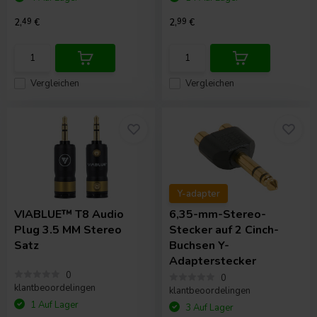
2,
49
€
2,
99
€
Vergleichen
Vergleichen
Y-adapter
VIABLUE™
T8 Audio
6,35-mm-Stereo-
Plug 3.5 MM Stereo
Stecker auf 2 Cinch-
Satz
Buchsen Y-
Adapterstecker
0
0
klantbeoordelingen
klantbeoordelingen
1 Auf Lager
3 Auf Lager