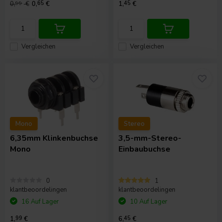
0,
99
€
0,
65
€
1,
45
€
Vergleichen
Vergleichen
Mono
Stereo
6,35mm Klinkenbuchse
3,5-mm-Stereo-
Mono
Einbaubuchse
0
1
klantbeoordelingen
klantbeoordelingen
16 Auf Lager
10 Auf Lager
1,
99
€
6,
45
€