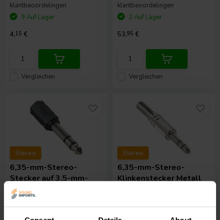
klantbeoordelingen
klantbeoordelingen
9 Auf Lager
2 Auf Lager
4,
15
€
53,
95
€
Vergleichen
Vergleichen
Stereo
Stereo
6,35-mm-Stereo-
6,35-mm-Stereo-
Stecker auf 3,5-mm-
Klinkenstecker Metall
Stereo-Stecker-
Adapter
0
0
klantbeoordelingen