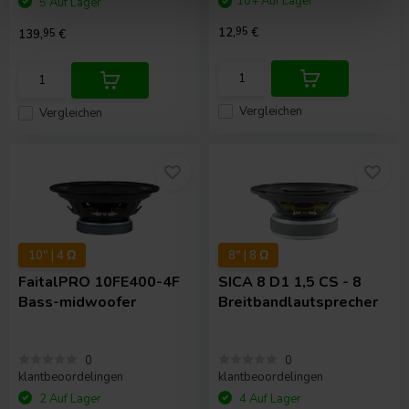
10+ Auf Lager
5 Auf Lager
12,
95
€
139,
95
€
Vergleichen
Vergleichen
10" | 4 Ω
8" | 8 Ω
FaitalPRO
10FE400-4F
SICA
8 D1 1,5 CS - 8
Bass-midwoofer
Breitbandlautsprecher
0
0
klantbeoordelingen
klantbeoordelingen
2 Auf Lager
4 Auf Lager