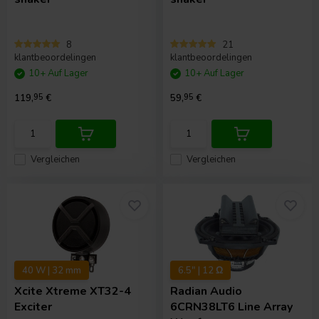
8
21
klantbeoordelingen
klantbeoordelingen
10+ Auf Lager
10+ Auf Lager
119,
95
€
59,
95
€
Vergleichen
Vergleichen
40 W | 32 mm
6.5" | 12 Ω
Xcite
Xtreme XT32-4
Radian Audio
Exciter
6CRN38LT6 Line Array