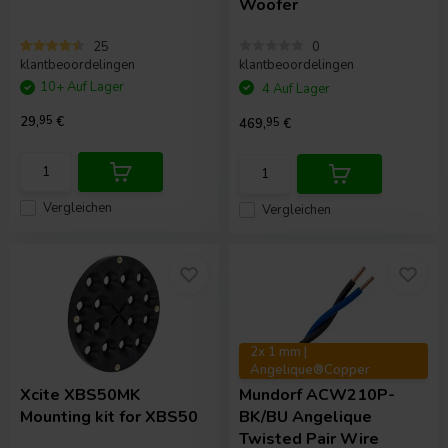
Woofer
25
0
klantbeoordelingen
klantbeoordelingen
10+ Auf Lager
4 Auf Lager
29,
95
€
469,
95
€
Vergleichen
Vergleichen
2x 1 mm |
Angelique®Copper
Xcite
XBS50MK
Mundorf
ACW210P-
Mounting kit for XBS50
BK/BU Angelique
Twisted Pair Wire