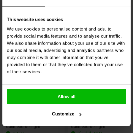
6 Auf Lager
4 Auf Lager
399,
95
€
279,
95
€
This website uses cookies
We use cookies to personalise content and ads, to
provide social media features and to analyse our traffic.
Vergleichen
Vergleichen
We also share information about your use of our site with
our social media, advertising and analytics partners who
may combine it with other information that you’ve
provided to them or that they’ve collected from your use
of their services.
1 x 100 W
20 W | 19 mm
Hypex
NC100HF NCORE
Xcite
Xtreme XT19-8
Allow all
Amplifier Module
Exciter
Customize
0
2
klantbeoordelingen
klantbeoordelingen