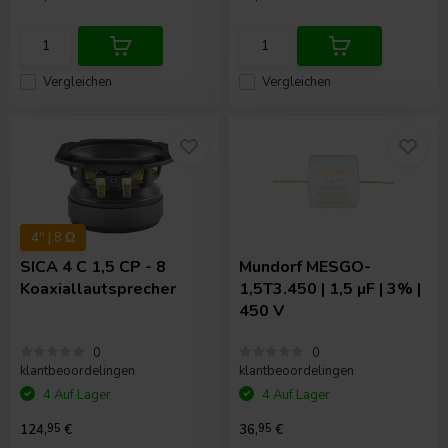
Vergleichen
Vergleichen
4" | 8 Ω
SICA
4 C 1,5 CP - 8
Mundorf
MESGO-
Koaxiallautsprecher
1,5T3.450 | 1,5 µF | 3% |
450 V
0
0
klantbeoordelingen
klantbeoordelingen
4 Auf Lager
4 Auf Lager
124,
95
€
36,
95
€