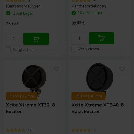
3
5
klantbeoordelingen
klantbeoordelingen
10+ Auf Lager
2 Auf Lager
39,
95
€
25,
95
€
Vergleichen
Vergleichen
40 W | 32 mm
150 W | 40 mm
Xcite
Xtreme XT32-8
Xcite
Xtreme XTB40-8
Exciter
Bass Exciter
10
6