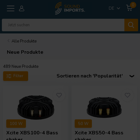
0
DE
Alle Produkte
Neue Produkte
489
Neue Produkte
Sortieren nach 'Popularität'
Filter
100 W
50 W
Xcite
XBS100-4 Bass
Xcite
XBS50-4 Bass
shaker
shaker