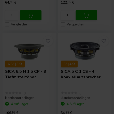
64,
95
€
122,
95
€
Vergleichen
Vergleichen
6.5" | 8 Ω
5" | 4 Ω
SICA
6,5 H 1,5 CP - 8
SICA
5 C 1 CS - 4
Tiefmitteltöner
Koaxiallautsprecher
0
0
klantbeoordelingen
klantbeoordelingen
4 Auf Lager
4 Auf Lager
106,
95
€
54,
95
€