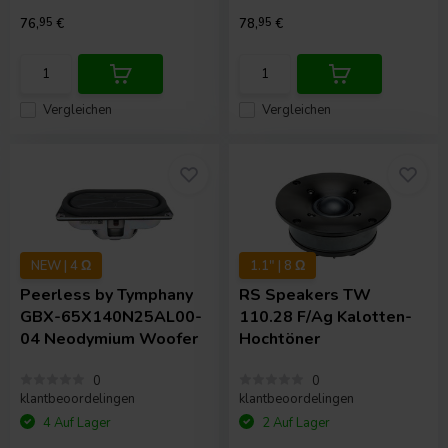
76,
95
€
78,
95
€
Vergleichen
Vergleichen
NEW | 4 Ω
1.1" | 8 Ω
Peerless by Tymphany
RS Speakers
TW
GBX-65X140N25AL00-
110.28 F/Ag Kalotten-
04 Neodymium Woofer
Hochtöner
0
0
klantbeoordelingen
klantbeoordelingen
4 Auf Lager
2 Auf Lager