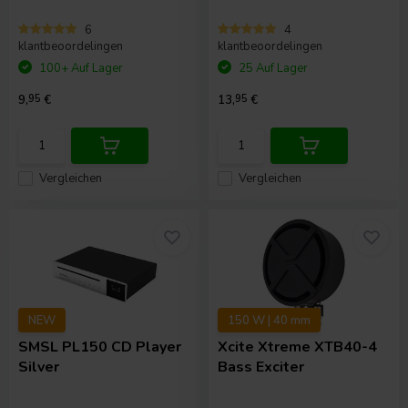
6
4
klantbeoordelingen
klantbeoordelingen
100+ Auf Lager
25 Auf Lager
9,
95
€
13,
95
€
Vergleichen
Vergleichen
NEW
150 W | 40 mm
SMSL
PL150 CD Player
Xcite
Xtreme XTB40-4
Silver
Bass Exciter