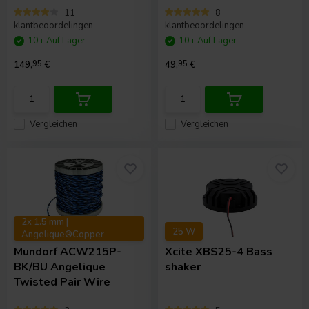
11
8
klantbeoordelingen
klantbeoordelingen
10+ Auf Lager
10+ Auf Lager
149,
95
€
49,
95
€
Vergleichen
Vergleichen
2x 1.5 mm |
25 W
Angelique®Copper
Mundorf
ACW215P-
Xcite
XBS25-4 Bass
BK/BU Angelique
shaker
Twisted Pair Wire