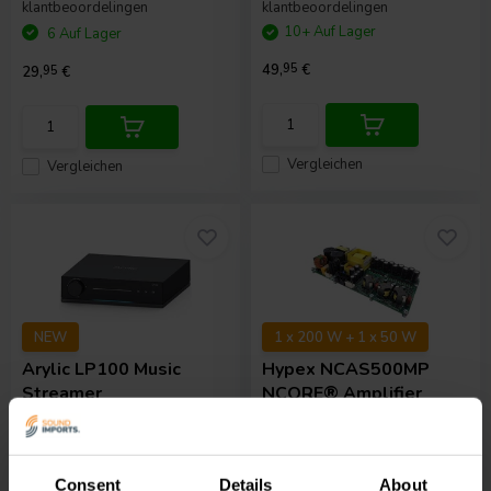
klantbeoordelingen
klantbeoordelingen
10+ Auf Lager
6 Auf Lager
49,
95
€
29,
95
€
Vergleichen
Vergleichen
NEW
1 x 200 W + 1 x 50 W
Arylic
LP100 Music
Hypex
NCAS500MP
Streamer
NCORE® Amplifier
Module
2
0
klantbeoordelingen
klantbeoordelingen
Consent
Details
About