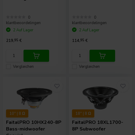
0
0
klantbeoordelingen
klantbeoordelingen
2 Auf Lager
2 Auf Lager
219,
95
€
114,
95
€
Vergleichen
Vergleichen
10" | 8 Ω
18" | 8 Ω
FaitalPRO
10HX240-8P
FaitalPRO
18XL1700-
Bass-midwoofer
8P Subwoofer