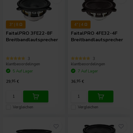
3" | 8 Ω
4" | 4 Ω
FaitalPRO
3FE22-8F
FaitalPRO
4FE32-4F
Breitbandlautsprecher
Breitbandlautsprecher
3
3
klantbeoordelingen
klantbeoordelingen
5 Auf Lager
7 Auf Lager
29,
95
€
36,
95
€
Vergleichen
Vergleichen