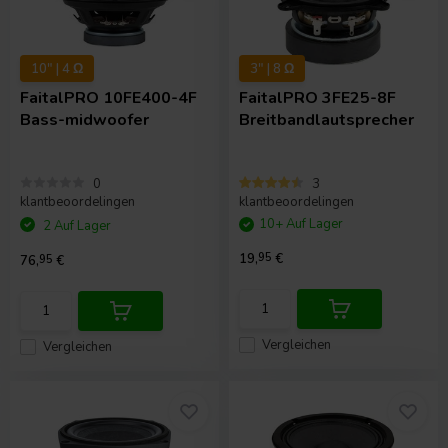
10" | 4 Ω
3" | 8 Ω
FaitalPRO
10FE400-4F
FaitalPRO
3FE25-8F
Bass-midwoofer
Breitbandlautsprecher
0
3
klantbeoordelingen
klantbeoordelingen
10+ Auf Lager
2 Auf Lager
19,
95
€
76,
95
€
Vergleichen
Vergleichen