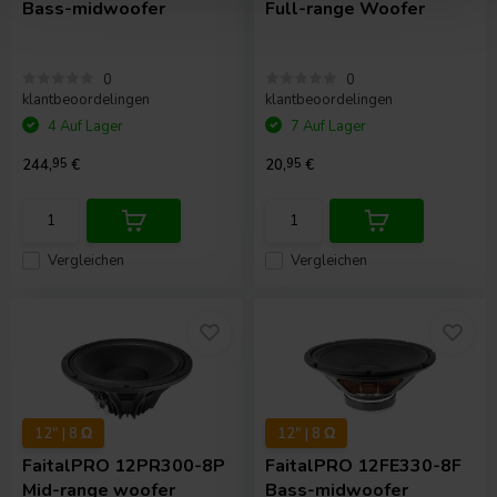
Bass-midwoofer
Full-range Woofer
0
0
klantbeoordelingen
klantbeoordelingen
4 Auf Lager
7 Auf Lager
244,
95
€
20,
95
€
Vergleichen
Vergleichen
12" | 8 Ω
12" | 8 Ω
FaitalPRO
12PR300-8P
FaitalPRO
12FE330-8F
Mid-range woofer
Bass-midwoofer