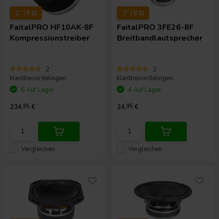
1" | 8 Ω
3" | 8 Ω
FaitalPRO
HF10AK-8F
FaitalPRO
3FE26-8F
Kompressionstreiber
Breitbandlautsprecher
2
2
klantbeoordelingen
klantbeoordelingen
6 Auf Lager
4 Auf Lager
234,
95
€
24,
95
€
Vergleichen
Vergleichen