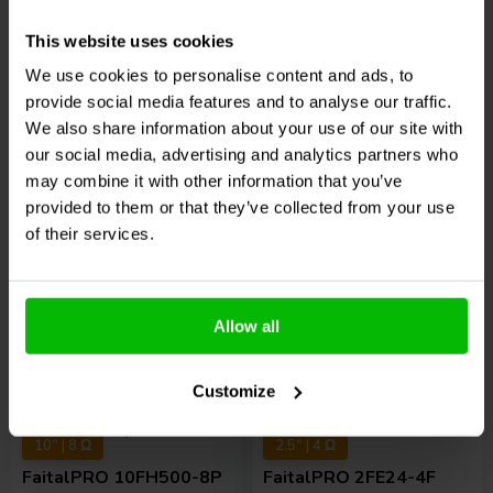
FaitalPRO
10RS350-8P
FaitalPRO
6PR130-8P
Tieftöner
Mid-range Woofer
This website uses cookies
We use cookies to personalise content and ads, to
2
0
provide social media features and to analyse our traffic.
klantbeoordelingen
klantbeoordelingen
We also share information about your use of our site with
9 Auf Lager
4 Auf Lager
our social media, advertising and analytics partners who
189,
95
€
144,
95
€
may combine it with other information that you’ve
provided to them or that they’ve collected from your use
of their services.
Vergleichen
Vergleichen
Allow all
Customize
10" | 8 Ω
2.5" | 4 Ω
FaitalPRO
10FH500-8P
FaitalPRO
2FE24-4F