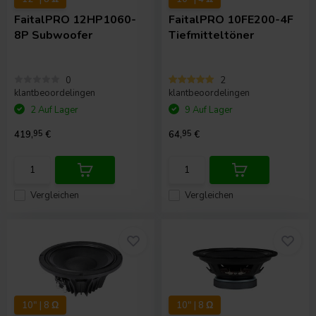
FaitalPRO
12HP1060-
FaitalPRO
10FE200-4F
8P Subwoofer
Tiefmitteltöner
0
2
klantbeoordelingen
klantbeoordelingen
2 Auf Lager
9 Auf Lager
419,
95
€
64,
95
€
Vergleichen
Vergleichen
10" | 8 Ω
10" | 8 Ω