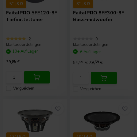
5" | 8 Ω
8" | 8 Ω
FaitalPRO
5FE120-8F
FaitalPRO
8FE300-8F
Tiefmitteltöner
Bass-midwoofer
2
0
klantbeoordelingen
klantbeoordelingen
10+ Auf Lager
6 Auf Lager
39,
95
€
84,
95
€
79,
59
€
Vergleichen
Vergleichen
12" | 8 Ω
10" | 4 Ω