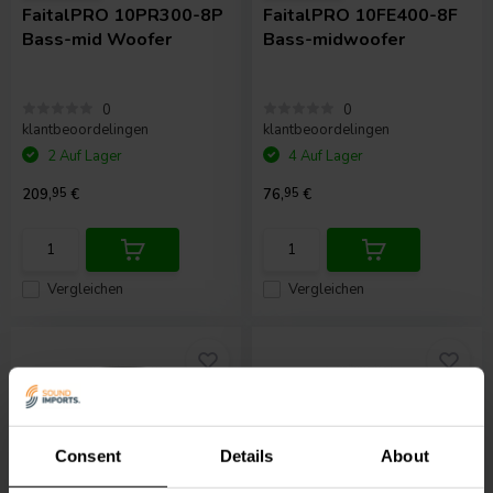
FaitalPRO
10PR300-8P
FaitalPRO
10FE400-8F
Bass-mid Woofer
Bass-midwoofer
0
0
klantbeoordelingen
klantbeoordelingen
2 Auf Lager
4 Auf Lager
209,
95
€
76,
95
€
Vergleichen
Vergleichen
Consent
Details
About
10" | 8 Ω
6" | 8 Ω