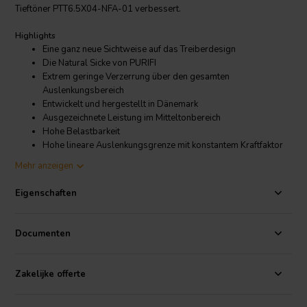
Tieftöner PTT6.5X04-NFA-01 verbessert.
Highlights
Eine ganz neue Sichtweise auf das Treiberdesign
Die Natural Sicke von PURIFI
Extrem geringe Verzerrung über den gesamten
Auslenkungsbereich
Entwickelt und hergestellt in Dänemark
Ausgezeichnete Leistung im Mitteltonbereich
Hohe Belastbarkeit
Hohe lineare Auslenkungsgrenze mit konstantem Kraftfaktor
Mehr anzeigen
Produkt-Details
PURIFI PTT6.5W04-NFA-01 Tiefmitteltöner
Eigenschaften
PURIFI
ist ein junges Unternehmen, das extrem leistungsstarke
Wandler
und
Verstärkermodule
entwickelt und herstellt. Lassen Sie
Documenten
sich nicht von der Frische täuschen; ihr Führungsteam besteht aus
einigen angesehenen Audiotechnik-Pionieren. PURIFI hat ein tiefes
Verständnis für viele leistungsbeeinträchtigende Aspekte sowohl bei
Zakelijke offerte
Verstärkern als auch bei Wandlern entwickelt. Dank dieses
Verständnisses ist der PTT6.5W04-NFA-01 der raffinierteste