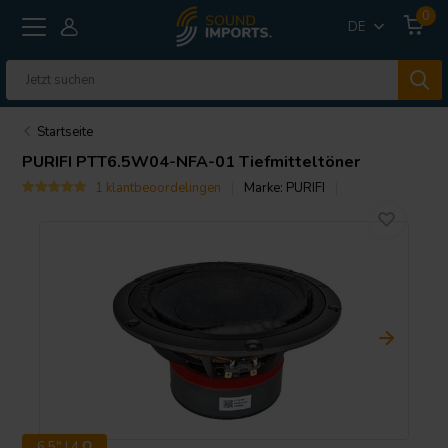
0
DE
Startseite
PURIFI
PTT6.5W04-NFA-01 Tiefmitteltöner
1 klantbeoordelingen
Marke:
PURIFI
6.5" | 4 Ω