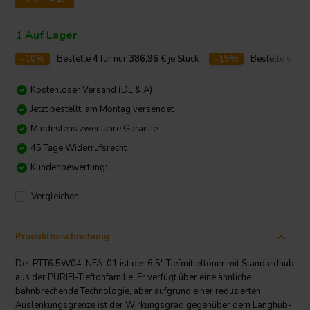
1 Auf Lager
-10%
Bestelle
4
für nur
386,96
€
je Stück
-15%
Bestelle
6
für 
Kostenloser Versand (DE & A)
Jetzt bestellt, am Montag versendet
Mindestens zwei Jahre Garantie
45 Tage Widerrufsrecht
Kundenbewertung:
Vergleichen
Produktbeschreibung
Der PTT6.5W04-NFA-01 ist der 6,5" Tiefmitteltöner mit Standardhub
aus der PURIFI-Tieftonfamilie. Er verfügt über eine ähnliche
bahnbrechende Technologie, aber aufgrund einer reduzierten
Auslenkungsgrenze ist der Wirkungsgrad gegenüber dem Langhub-