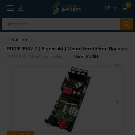
0
DE
Startseite
PURIFI
EVAL2 | Eigentakt | Mono-Verstärker-Bausatz
0 klantbeoordelingen
Marke:
PURIFI
1 x 425 W