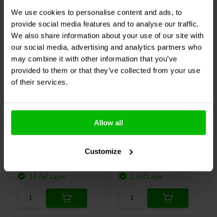
den
PURIFI EVAL1 Stereo-Verstärker-Bausatz
an.
Andere Kunden kauften auch
We use cookies to personalise content and ads, to
Was ist in der Box?
provide social media features and to analyse our traffic.
1x
1ET400A Verstärkermodul
We also share information about your use of our site with
1x Stereo-Front-End-Modul FE01
our social media, advertising and analytics partners who
1x Stromversorgungskabel-Set
may combine it with other information that you’ve
provided to them or that they’ve collected from your use
of their services.
Dayton Audio
KPX-
Sure Electronics
MB-
Schaltkreis-
CM11111 Fernbedienung
Allow all
Programmiergerät USB
12
2
Customize
klantbeoordelingen
klantbeoordelingen
Vergleichen
Vergleichen
14 Auf Lager
1 Auf Lager