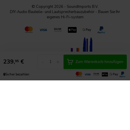
© Copyright 2026 - SoundImports B.V.
DIY-Audio Bauteile- und Lautsprecherbauzubehör - Bauen Sie Ihr
eigenes Hi-Fi-system
239,
€
-
+
95
Zum Warenkorb hinzufügen
🔒
Sicher bezahlen