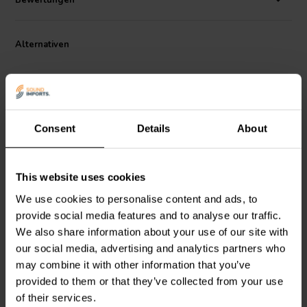
Bewertungen
verbunden ist. Die Versorgung wird für den Normalbetrieb
getriggert oder im Falle eines kritischen Fehlers über eingebaute
Aktoren verriegelt. Das SMPS wurde von der ersten Entwurfsphase
Alternativen
bis zur endgültigen Implementierung optimiert, um die
geringstmögliche EMI-Signatur zu realisieren, die für die
anspruchsvollsten Audioanwendungen erforderlich ist.
Zum Anschluss von zwei NC400-Verstärkermodulen wird das
zusätzliche SMPS1200A400 auf
2 x NC400 Verbindungsset
Consent
Details
About
benötigt.
Eigenschaften
46±V | 1200W
85±V | 1200W
Erweiterter Überstromschutz
This website uses cookies
Ferngesteuerte Bedienung
Hypex
SMPS1200A180
Hypex
SMPS1200A700
We use cookies to personalise content and ads, to
Schaltnetzteil
Schaltnetzteil
Geringes Gewicht
Überstromschutz
provide social media features and to analyse our traffic.
Kompaktes Design
We also share information about your use of our site with
4
3
our social media, advertising and analytics partners who
Was ist in der Box?
klantbeoordelingen
klantbeoordelingen
may combine it with other information that you’ve
SMPS1200A400 Netzgerät
Vergleichen
Vergleichen
provided to them or that they’ve collected from your use
Kabelsatz SMPS1200
6 Auf Lager
9 Auf Lager
of their services.