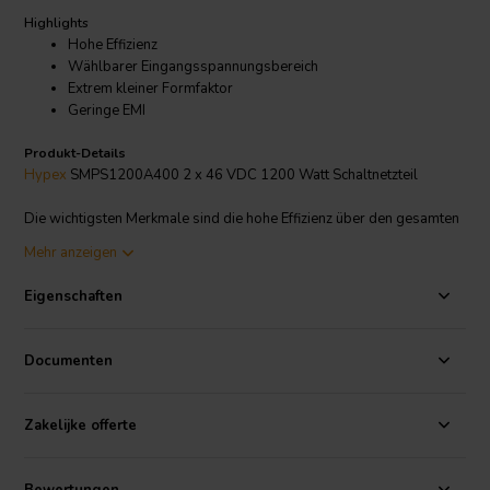
Highlights
Hohe Effizienz
Wählbarer Eingangsspannungsbereich
Extrem kleiner Formfaktor
Geringe EMI
Produkt-Details
Hypex
SMPS1200A400 2 x 46 VDC 1200 Watt Schaltnetzteil
Die wichtigsten Merkmale sind die hohe Effizienz über den gesamten
Lastbereich, der extrem kleine Formfaktor, das geringe Gewicht und
Mehr anzeigen
die sehr geringe abgestrahlte und leitungsgebundene EMI. Das
SMPS verfügt außerdem über einen fortschrittlichen
Eigenschaften
Überstromschutz, der im Falle einer vorübergehenden Überlast den
Ausgangsstrom begrenzt. Nur wenn die Überlastbedingung über
einen längeren Zeitraum bestehen bleibt, geht das Netzteil in den
Documenten
sogenannten Hiccup-Modus über, bis die Überlastbedingung
verschwindet. Diese Eigenschaft in Kombination mit großen primären
Elektrolyt-Pufferkondensatoren führt zu der Fähigkeit, einen hohen
Zakelijke offerte
dynamischen Headroom an den angeschlossenen Verstärker zu
liefern. Das SMPS enthält auch eine isolierte Hilfsspannung und eine
Steuerschaltung, die direkt mit den UcD/Ncore-Verstärkermodulen