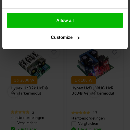
Entworfen für die Verwendung mit
UcD400HG
UcD400HG HxR
NC400
Allow all
Andere Kunden kauften auch
Customize
1 x 2000 W
1 x 180 W
Hypex
UcD2k UcD®
Hypex
UcD180HG HxR
Verstärkermodul
UcD® Verstärkermodul
2
13
klantbeoordelingen
klantbeoordelingen
Vergleichen
Vergleichen
7 Auf Lager
10+ Auf Lager