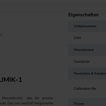
Eigenschaften
Artikelnummer:
en
EAN
Messdomäne
Connector
Resolution & Sample
 UMIK-1
Calibration file
 Messmikrofon, das für präzise
de. Das von miniDSP hergestellte
Power