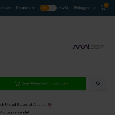
0
service
Deutsch
MwSt.
Einloggen
Incl.
Excl.
Zum Warenkorb hinzufügen
ach
United States of America
m Montag versendet