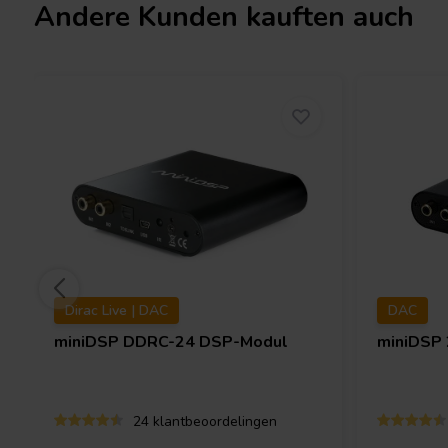
Was sind die Unterschiede zwischen dem m
Andere Kunden kauften auch
miniDSP UMIK-2?
Der
miniDSP UMIK-2
wurde im Vergleich zum miniDSP UMIK-1 im a
funktionalen Bereich weiterentwickelt. Die größere Kapsel des U
Rausch- und Verzerrungsverhalten. Diese verbesserte analoge L
hochwertigen ADC gewährleistet. Über die neue USB-Schnittstel
Abtastfrequenz und Verstärkung per Software ändern.
Funktioniert das miniDSP UMIK-1 mit einem 
Smartphone?
Sie können das miniDSP UMIK-1 über einen "Blitz-zu-USB-Kamera
anschließen. Die Unterstützung für Android-Geräte variiert je na
Dirac Live | DAC
DAC
Es stehen zwei verschiedene Kalibrierun
miniDSP
DDRC-24 DSP-Modul
miniDSP
zur Verfügung. Welche soll ich verwenden?
Zum Messen eines einzelnen Lautsprechers oder eines 
Kalibrierungsdatei „0deg“. Die Kapsel sollte auf die Lautsprech
24 klantbeoordelingen
Surround-Systems oder einer Mehrkanalanwendung 