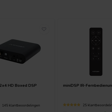
iniDSP UMIK-1 und dem
nalogen, digitalen und
MIK-2 sorgt für ein besseres
eistung wird durch den
le lassen sich Einstellungen wie
Tablet oder
-Adapter" an ein iPad oder iPhone
ch Marke.
gsdateien zum Download
2x4 HD Boxed DSP
miniDSP
IR-Fernbedienun
Stereopaars verwenden Sie die
er gerichtet sein. Zum Messen eines
25 klantbeoordeli
145 klantbeoordelingen
verwenden Sie die 90-Grad-