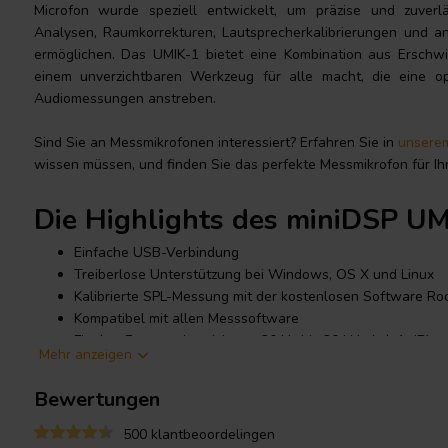
Microfon wurde speziell entwickelt, um präzise und zuverl
Analysen, Raumkorrekturen, Lautsprecherkalibrierungen und 
ermöglichen. Das UMIK-1 bietet eine Kombination aus Erschwin
einem unverzichtbaren Werkzeug für alle macht, die eine o
Audiomessungen anstreben.
Sind Sie an Messmikrofonen interessiert? Erfahren Sie in
unsere
wissen müssen, und finden Sie das perfekte Messmikrofon für Ih
Die Highlights des miniDSP U
Einfache USB-Verbindung
Treiberlose Unterstützung bei Windows, OS X und Linux
Kalibrierte SPL-Messung mit der kostenlosen Software R
Kompatibel mit allen Messsoftware
Flacher Frequenzbereich von 20 Hz bis 20 kHz (+/- 1 dB)
Mehr anzeigen
Produktdetails miniDSP UMIK-
Bewertungen
miniDSP
UMIK-1 omnidirektionales kalibriertes USB-Messmikrofo
500 klantbeoordelingen