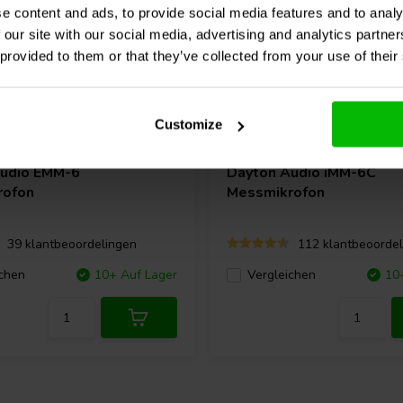
ummer verknüpft ist. Die 7-stellige
e content and ads, to provide social media features and to analy
tigen, finden Sie auf dem miniDSP
 our site with our social media, advertising and analytics partn
requenzgang von 20 Hz bis 20 kHz.
 provided to them or that they’ve collected from your use of their
ibriert. Darüber hinaus gibt es eine
 für die Verwendung mit Surround-
Customize
en, suchen Sie nach der 7-
USB-C
 befindet. Die Datei kann
hier
Audio
EMM-6
Dayton Audio
iMM-6C
rofon
Messmikrofon
halten?
39 klantbeoordelingen
112 klantbeoordel
chen
10+ Auf Lager
Vergleichen
10