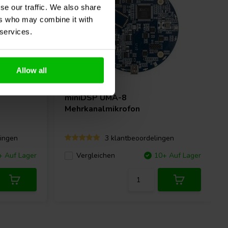
se our traffic. We also share
ers who may combine it with
 services.
Allow all
USB 2.0
miniDSP
UMA-8
Mehrkanalmikrofon
ingen
3 klantbeoordelingen
+ Auf Lager
Vergleichen
10+ Auf Lager