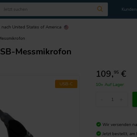
Kunden
n nach
United States of America
Messmikrofon
USB-Messmikrofon
109,
€
95
USB-C
10+ Auf Lager
-
+
Wir versenden n
Jetzt bestellt, a