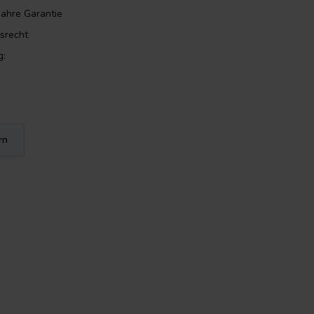
Jahre Garantie
srecht
g:
rn