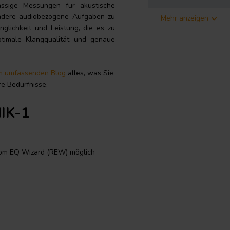
ässige Messungen für akustische
andere audiobezogene Aufgaben zu
Mehr anzeigen
glichkeit und Leistung, die es zu
ptimale Klangqualität und genaue
m umfassenden Blog
alles, was Sie
re Bedürfnisse.
MIK-1
oom EQ Wizard (REW) möglich
1
n mit Plug & Play Anschluss