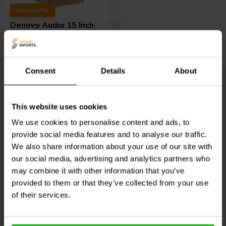
subwoofer
Denovo Audio
15 Inch
Reference Passiv | DIY-
Gehäuse | Flatpack
0
Consent
Details
About
klantbeoordelingen
Nicht auf Lager
339,
95
€
This website uses cookies
We use cookies to personalise content and ads, to
provide social media features and to analyse our traffic.
We also share information about your use of our site with
Vergleichen
our social media, advertising and analytics partners who
may combine it with other information that you’ve
provided to them or that they’ve collected from your use
1
of their services.
Denovo Audio befindet sich in Ohio, USA, und produziert Gehäuse