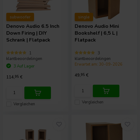
subwoofer
single
Denovo Audio
6.5 Inch
Denovo Audio
Mini
Down Firing | DIY
Bookshelf | 6,5 L |
Schrank | Flatpack
Flatpack
1
3
klantbeoordelingen
klantbeoordelingen
Erwartet am: 30-09-2026
3 Auf Lager
49,
95
€
114,
95
€
Vergleichen
Vergleichen