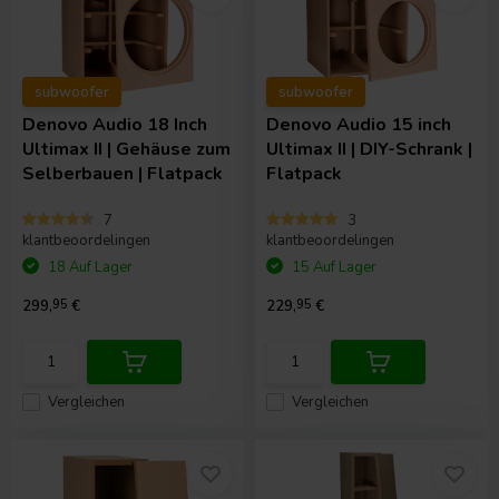
subwoofer
subwoofer
Denovo Audio
18 Inch
Denovo Audio
15 inch
Ultimax II | Gehäuse zum
Ultimax II | DIY-Schrank |
Selberbauen | Flatpack
Flatpack
7
3
klantbeoordelingen
klantbeoordelingen
18 Auf Lager
15 Auf Lager
299,
95
€
229,
95
€
Vergleichen
Vergleichen