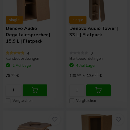
single
single
Denovo Audio
Denovo Audio
Tower |
Regallautsprecher |
33 L | Flatpack
15,9 L | Flatpack
4
0
klantbeoordelingen
klantbeoordelingen
1 Auf Lager
4 Auf Lager
79,
95
€
139,
95
€
129,
95
€
Vergleichen
Vergleichen