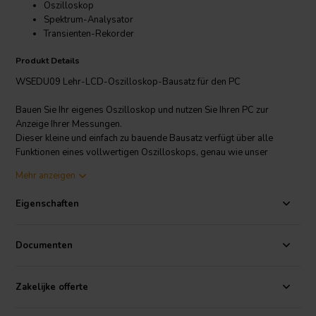
Oszilloskop
Spektrum-Analysator
Transienten-Rekorder
Produkt Details
WSEDU09 Lehr-LCD-Oszilloskop-Bausatz für den PC
Bauen Sie Ihr eigenes Oszilloskop und nutzen Sie Ihren PC zur
Anzeige Ihrer Messungen.
Dieser kleine und einfach zu bauende Bausatz verfügt über alle
Funktionen eines vollwertigen Oszilloskops, genau wie unser
PCSU200 oder PCSU1000. Der Bausatz wird komplett mit
Mehr anzeigen
ausführlicher Anleitung und Messleitungen geliefert.
Eigenschaften
Softwarepaket für EDU09 herunterladen
Documenten
Zakelijke offerte