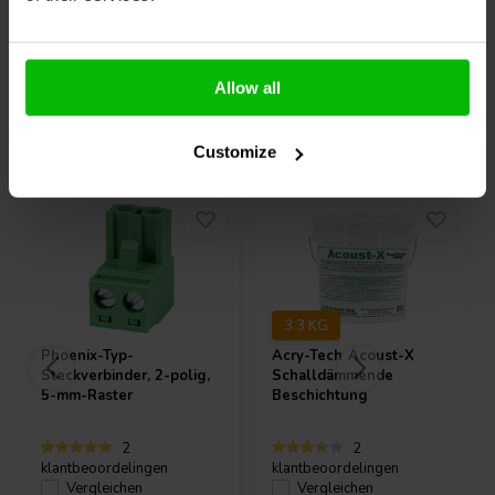
Allow all
Andere Kunden kauften auch
Customize
3.3 KG
Phoenix-Typ-
Acry-Tech
Acoust-X
Steckverbinder, 2-polig,
Schalldämmende
5-mm-Raster
Beschichtung
2
2
klantbeoordelingen
klantbeoordelingen
Vergleichen
Vergleichen