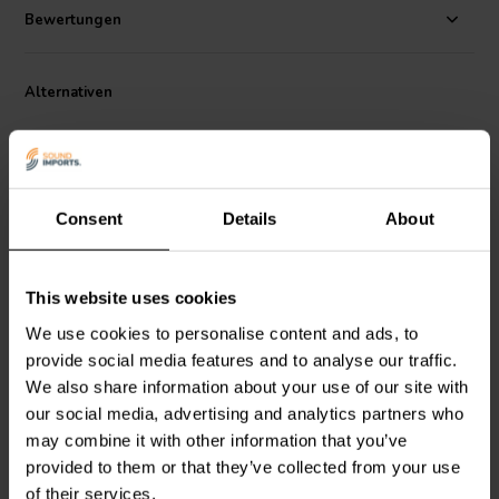
Bewertungen
Alternativen
Consent
Details
About
2 x 150 mW | NEW
6.5'' | passive
This website uses cookies
Sure Electronics
AA-
Dayton Audio
6,5" down
We use cookies to personalise content and ads, to
AK32261
firing Subwoofer Bausatz
provide social media features and to analyse our traffic.
Kopfhörerverstärker
Bausatz
We also share information about your use of our site with
our social media, advertising and analytics partners who
2
3
klantbeoordelingen
klantbeoordelingen
may combine it with other information that you’ve
Vergleichen
Vergleichen
provided to them or that they’ve collected from your use
10 Auf Lager
3 Auf Lager
of their services.