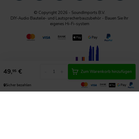
© Copyright 2026 - SoundImports B.V.
DIY-Audio Bauteile- und Lautsprecherbauzubehör - Bauen Sie Ihr
eigenes Hi-Fi-system
49,
€
-
+
95
Zum Warenkorb hinzufügen
🔒
Sicher bezahlen