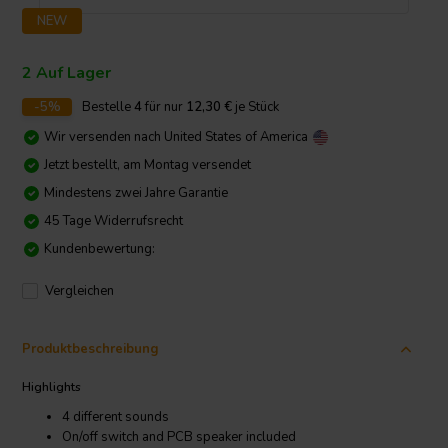
NEW
2 Auf Lager
-5%
Bestelle
4
für nur
12,30
€
je Stück
Wir versenden nach
United States of America
Jetzt bestellt, am Montag versendet
Mindestens zwei Jahre Garantie
45 Tage Widerrufsrecht
Kundenbewertung:
Vergleichen
Produktbeschreibung
Highlights
4 different sounds
On/off switch and PCB speaker included