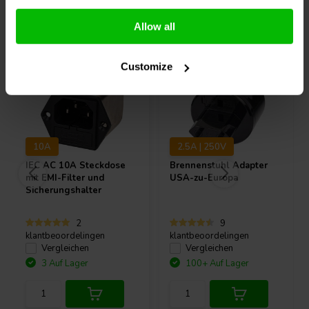
Andere Kunden kauften auch
Allow all
Customize
10A
2.5A | 250V
IEC AC 10A Steckdose
Brennenstuhl Adapter
mit EMI-Filter und
USA-zu-Europa
Sicherungshalter
2
9
klantbeoordelingen
klantbeoordelingen
Vergleichen
Vergleichen
3 Auf Lager
100+ Auf Lager