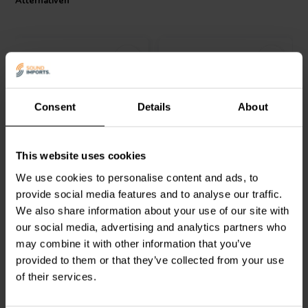
Alternativen
Consent
Details
About
NEW
NEW
Sound Generator Kit | 10
Signal Generator Kit
This website uses cookies
Sounds
We use cookies to personalise content and ads, to
provide social media features and to analyse our traffic.
0
0
We also share information about your use of our site with
klantbeoordelingen
klantbeoordelingen
Vergleichen
Vergleichen
our social media, advertising and analytics partners who
2 Auf Lager
2 Auf Lager
may combine it with other information that you’ve
provided to them or that they’ve collected from your use
of their services.