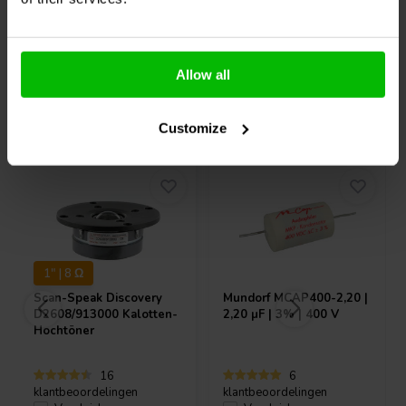
Allow all
Andere Kunden kauften auch
Customize
1" | 8 Ω
Scan-Speak
Discovery
Mundorf
MCAP400-2,20 |
D2608/913000 Kalotten-
2,20 µF | 3% | 400 V
Hochtöner
16
6
klantbeoordelingen
klantbeoordelingen