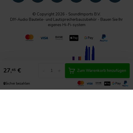
© Copyright 2026 - SoundImports B.V.
DIY-Audio Bauteile- und Lautsprecherbauzubehör - Bauen Sie Ihr
eigenes Hi-Fi-system
27,
€
-
+
45
Zum Warenkorb hinzufügen
🔒
Sicher bezahlen