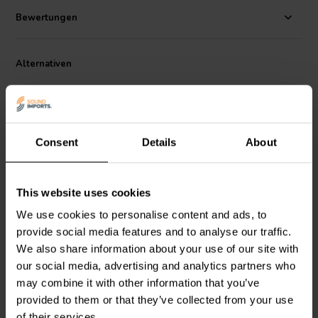
oberer Frequenzgang bis 7.000 Hz reicht.
Bewertungen
Visaton Artikelnummer: 1055
Alternativen
Consent
Details
About
6.5" | 8 Ω
6.5" | 4 Ω
This website uses cookies
Visaton
W 170 S - 8
Visaton
W 170 S - 4
We use cookies to personalise content and ads, to
Tiefmitteltöner
Tiefmitteltöner
provide social media features and to analyse our traffic.
We also share information about your use of our site with
our social media, advertising and analytics partners who
5
11
may combine it with other information that you’ve
klantbeoordelingen
klantbeoordelingen
Vergleichen
Vergleichen
provided to them or that they’ve collected from your use
8 Auf Lager
1 Auf Lager
of their services.