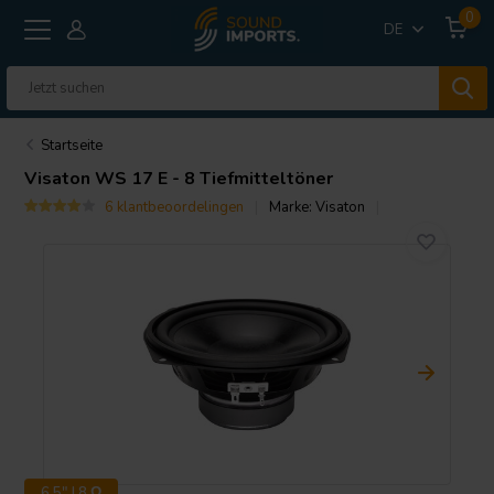
0
DE
Startseite
Visaton
WS 17 E - 8 Tiefmitteltöner
6 klantbeoordelingen
Marke:
Visaton
6.5" | 8 Ω