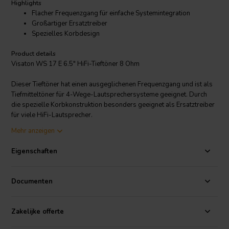
Highlights
Flacher Frequenzgang für einfache Systemintegration
Großartiger Ersatztreiber
Spezielles Korbdesign
Product details
Visaton WS 17 E 6.5" HiFi-Tieftöner 8 Ohm
Dieser Tieftöner hat einen ausgeglichenen Frequenzgang und ist als
Tiefmitteltöner für 4-Wege-Lautsprechersysteme geeignet. Durch
die spezielle Korbkonstruktion besonders geeignet als Ersatztreiber
für viele HiFi-Lautsprecher.
Mehr anzeigen
Wählen Sie den HiFi-
Visaton
WS 17 E 6,5" für den Einsatz als
Eigenschaften
Tieftöner in kleinen Zwei- und Drei-Wege-Lautsprechern, als Mittel-
oder Tiefmitteltöner in großen Mehr-Wege-Systemen oder sogar als
Subwoofer im Kleinformat für PCs. Die Gummisicke und die
Documenten
behandelte Papiermembran widerstehen Ermüdungserscheinungen
und erzeugen einen warmen, natürlichen Klang, der dem des
goldenen Zeitalters der Audiotechnik in den 1970er Jahren
Zakelijke offerte
entspricht. Dank seines niedrigen Fs kann dieser 6,5-Zoll-
Lautsprecher bis in den 40-Hz-Bereich hinein spielen, während sein