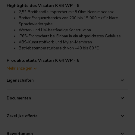
Highlights des Visaton K 64 WP - 8
2,5"-Breitbandlautsprecher mit 8 Ohm Nennimpedanz
Breiter Frequenzbereich von 200 bis 15.000 Hz für klare
Sprachwiedergabe
Wetter- und UV-beständige Konstruktion
IP65-Frontschutz bei Einbau in ein abgedichtetes Gehäuse
ABS-Kunststoffkorb und Mylar-Membran
Betriebstemperaturbereich von −40 bis 80 °C
Produktdetails Visaton K 64 WP - 8
Visaton
K 64 WP - 8 2,5" Breitbandlautsprecher 8 Ohm
Mehr anzeigen
Der Visaton K 64 WP - 8 ist ein kompakter
Micro-Lautsprecher
,
Eigenschaften
entwickelt für eine zuverlässige Klangwiedergabe, wenn der Platz
begrenzt ist und die Umgebungsbedingungen anspruchsvoll sein
können. Der Kunststoffkorb und die Mylar-Membran machen ihn
Documenten
geeignet für Anwendungen, die Feuchtigkeitsresistenz, UV-
Beständigkeit und zuverlässigen Betrieb in Außen- oder
Geräteinstallationen erfordern.
Zakelijke offerte
Mit einer Nennleistung von 2 W, einer maximalen Leistung von 3 W
und einem durchschnittlichen Schalldruckpegel von 86 dB bei 1 W/1
Bewertungen