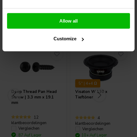
Allow all
Andere Kunden kauften auch
Customize
5" | 4+4 Ω
Deep Thread Pan Head
Visaton
W 130 x
Screw | 3.3 mm x 19.1
Tieftöner
mm
12
4
klantbeoordelingen
klantbeoordelingen
Vergleichen
Vergleichen
87 Auf Lager
10+ Auf Lager