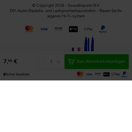
© Copyright 2026 - SoundImports B.V.
DIY-Audio Bauteile- und Lautsprecherbauzubehör - Bauen Sie Ihr
eigenes Hi-Fi-system
7,
€
-
+
95
Zum Warenkorb hinzufügen
🔒
Sicher bezahlen