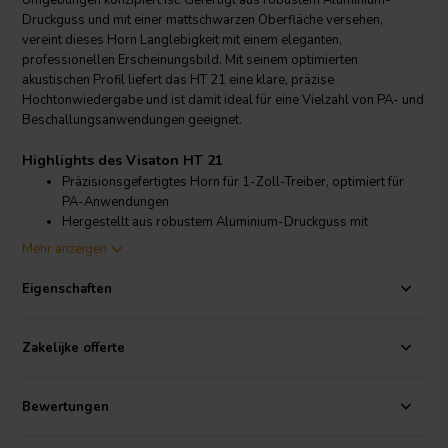
Umgebungen konzipiert ist. Gefertigt aus robustem Aluminium-
Druckguss und mit einer mattschwarzen Oberfläche versehen,
vereint dieses Horn Langlebigkeit mit einem eleganten,
professionellen Erscheinungsbild. Mit seinem optimierten
akustischen Profil liefert das HT 21 eine klare, präzise
Hochtonwiedergabe und ist damit ideal für eine Vielzahl von PA- und
Beschallungsanwendungen geeignet.
Highlights des Visaton HT 21
Präzisionsgefertigtes Horn für 1-Zoll-Treiber, optimiert für
PA-Anwendungen
Hergestellt aus robustem Aluminium-Druckguss mit
mattschwarzer Oberfläche
Mehr anzeigen
Großer 170 x 170 mm Ausschnitt für exzellente
Schallverteilung und Projektion
Eigenschaften
Leichtes Design mit nur 0,89 kg für eine einfache Installation
Produktdetails Visaton HT 21 Hochtonhorn für 1"-Treiber
Zakelijke offerte
Visaton
HT 21 Hochtonhorn für 1"-Treiber
Das Visaton HT 21 ist für die Kombination mit 1-Zoll-
Bewertungen
Kompressionstreibern wie dem DR 45 N (8 Ohm) konzipiert und
eignet sich ideal als Komponente für professionelle
Hochtöner
in