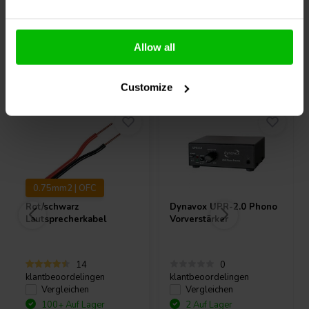
Allow all
Andere Kunden kauften auch
Customize
0.75mm2 | OFC
Rot/schwarz
Dynavox
UPR-2.0 Phono
Lautsprecherkabel
Vorverstärker
14
0
klantbeoordelingen
klantbeoordelingen
Vergleichen
Vergleichen
100+ Auf Lager
2 Auf Lager