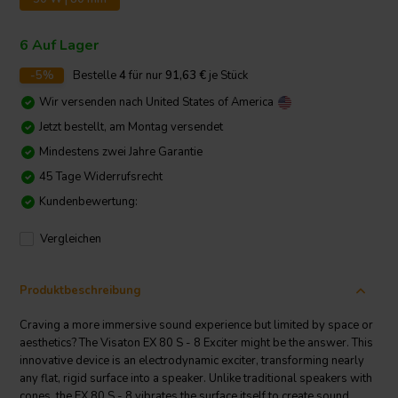
6 Auf Lager
-5%
Bestelle
4
für nur
91,63
€
je Stück
Wir versenden nach
United States of America
Jetzt bestellt, am Montag versendet
Mindestens zwei Jahre Garantie
45 Tage Widerrufsrecht
Kundenbewertung:
Vergleichen
Produktbeschreibung
Craving a more immersive sound experience but limited by space or
aesthetics? The Visaton EX 80 S - 8 Exciter might be the answer. This
innovative device is an electrodynamic exciter, transforming nearly
any flat, rigid surface into a speaker. Unlike traditional speakers with
cones, the EX 80 S - 8 vibrates the surface itself to create sound