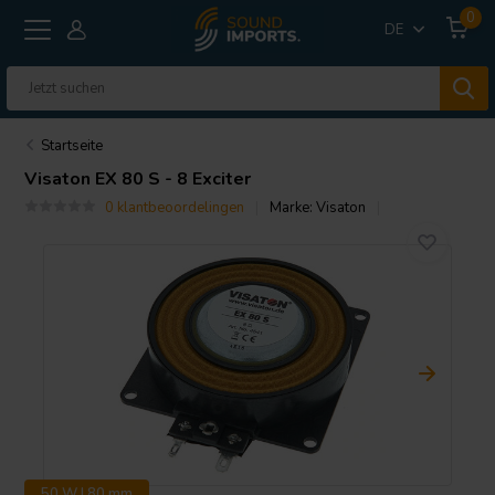
0
DE
Startseite
Visaton
EX 80 S - 8 Exciter
0 klantbeoordelingen
Marke:
Visaton
50 W | 80 mm