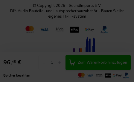
© Copyright 2026 - SoundImports B.V.
DIY-Audio Bauteile- und Lautsprecherbauzubehör - Bauen Sie Ihr
eigenes Hi-Fi-system
96,
€
-
+
45
Zum Warenkorb hinzufügen
🔒
Sicher bezahlen