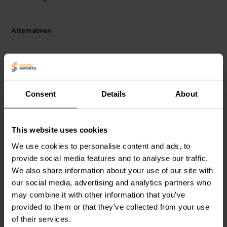
more flexibility during installation.
Ein grundlegender Leitfaden zur Erzeugung unsichtbarer
Alternativen
Klänge mit Excitern
Bist du neugierig, wie man mit Excitern unsichtbaren Klang erzeugt?
In diesem Blog
teilt Ben Zenker, ein Experte mit mehr als 15 Jahren
Erfahrung und 10 international rezensierten Veröffentlichungen, sein
umfassendes Wissen über Materialauswahl, Installation und
Consent
Details
About
Optimierung der Klangqualität. Eine unentbehrliche Ressource für
den passionierten Audio-DIY.
20 W | 19 mm
This website uses cookies
Xcite
Xtreme XT19-8
Visaton
EX 60 XWP - 8
Exciter
Exciter
We use cookies to personalise content and ads, to
provide social media features and to analyse our traffic.
We also share information about your use of our site with
0
2
our social media, advertising and analytics partners who
klantbeoordelingen
klantbeoordelingen
may combine it with other information that you’ve
Vergleichen
Vergleichen
provided to them or that they’ve collected from your use
10+ Auf Lager
4 Auf Lager
of their services.