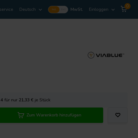
0
service
Deutsch
MwSt.
Einloggen
Incl.
Excl.
e
4
für nur
21,33
€
je Stück
Zum Warenkorb hinzufügen