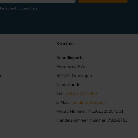
legal restrictions here
Kontakt
SoundImports
Peizerweg 97a
le
9727AJ Groningen
Niederlande
Tel:
+3185-0711860
E-Mail:
[email protected]
MwSt. Nummer: NL861325254B01
Handelskammer Nummer: 78268753