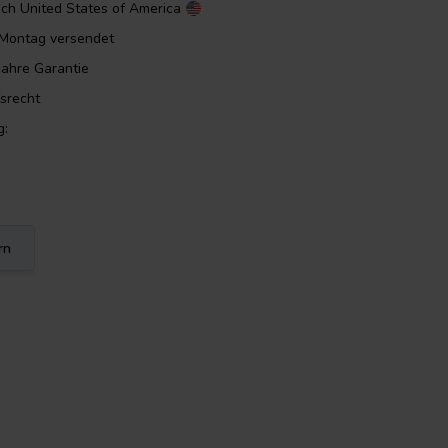
ach
United States of America
m Montag versendet
Jahre Garantie
srecht
g:
rn