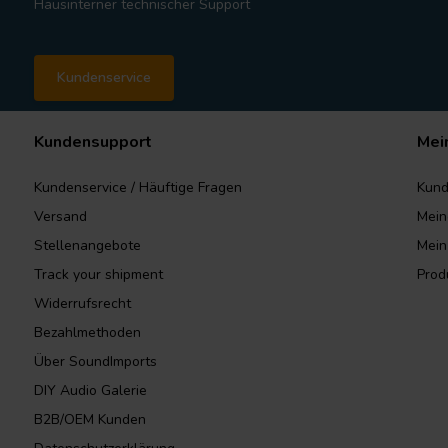
Hausinterner technischer Support
Kundenservice
Kundensupport
Mei
Kundenservice / Häuftige Fragen
Kund
Versand
Mein
Stellenangebote
Mein
Track your shipment
Prod
Widerrufsrecht
Bezahlmethoden
Über SoundImports
DIY Audio Galerie
B2B/OEM Kunden