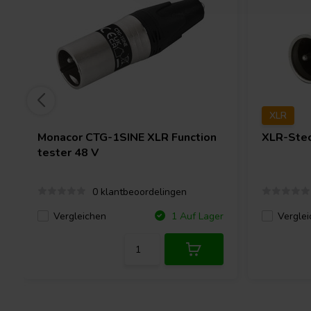
XLR
Monacor
CTG-1SINE XLR Function
XLR-Stec
tester 48 V
0 klantbeoordelingen
Vergleichen
Verglei
1 Auf Lager