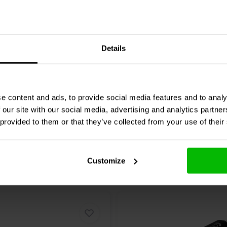
lack Cable Wrap with
VIABLUE™
Sleeve Mediu
oop Seal | 2,7 meter
Schwarz
Details
0 klantbeoordelingen
1 klantbeoordelin
chen
Vergleichen
2 Auf Lager
12
e content and ads, to provide social media features and to analy
 our site with our social media, advertising and analytics partn
 provided to them or that they’ve collected from your use of their
Customize