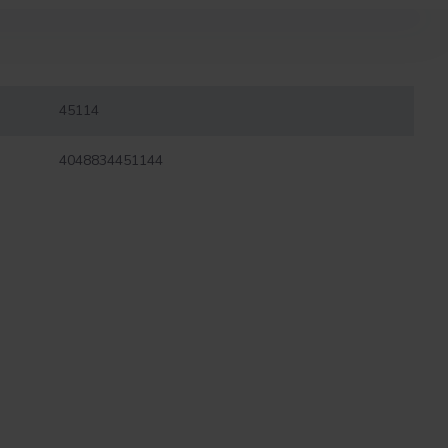
45114
4048834451144