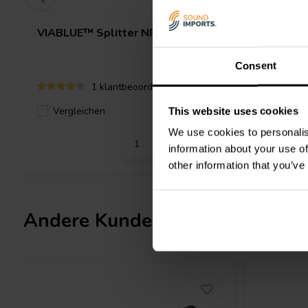
VIABLUE™
Splitter NF-S1
Audtek
B
Hook & L
Consent
1 klantbeoordelingen
Vergleichen
Verglei
4 Auf Lager
This website uses cookies
We use cookies to personalis
information about your use of
other information that you’ve
Andere Kunden kauften auch