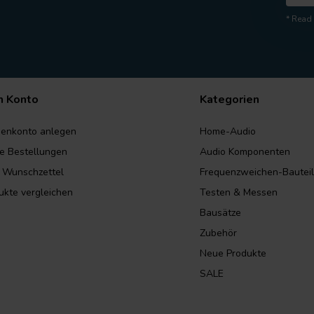
* Read 
n Konto
Kategorien
enkonto anlegen
Home-Audio
e Bestellungen
Audio Komponenten
 Wunschzettel
Frequenzweichen-Bautei
ukte vergleichen
Testen & Messen
Bausätze
Zubehör
Neue Produkte
SALE