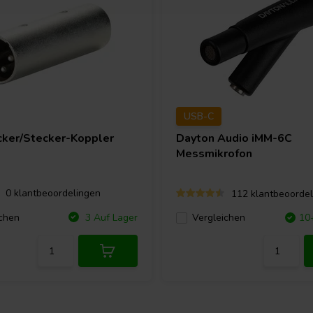
USB-C
ker/Stecker-Koppler
Dayton Audio
iMM-6C
Messmikrofon
0 klantbeoordelingen
112 klantbeoordel
chen
3 Auf Lager
Vergleichen
10