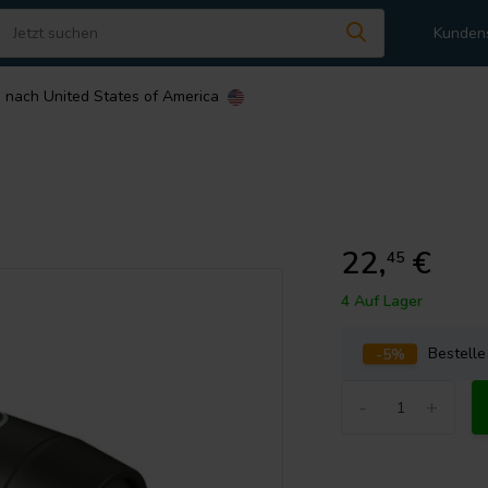
Kunden
n nach
United States of America
22,
€
45
4 Auf Lager
-5%
Bestell
-
+