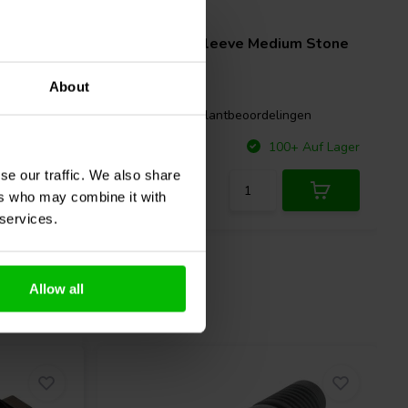
m
VIABLUE™
Sleeve Medium Stone
About
gen
1 klantbeoordelingen
Vergleichen
 Auf Lager
100+ Auf Lager
se our traffic. We also share
ers who may combine it with
 services.
Allow all