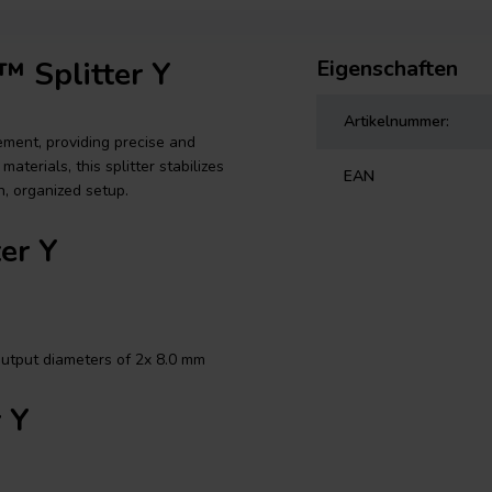
 Splitter Y
Eigenschaften
Artikelnummer:
ement, providing precise and
aterials, this splitter stabilizes
EAN
n, organized setup.
ter Y
output diameters of 2x 8.0 mm
r Y