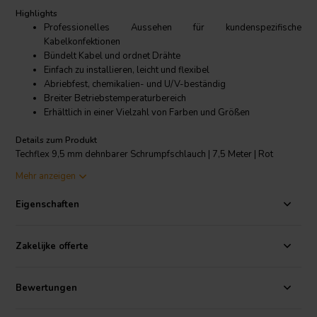
Highlights
Professionelles Aussehen für kundenspezifische
Kabelkonfektionen
Bündelt Kabel und ordnet Drähte
Einfach zu installieren, leicht und flexibel
Abriebfest, chemikalien- und U/V-beständig
Breiter Betriebstemperaturbereich
Erhältlich in einer Vielzahl von Farben und Größen
Details zum Produkt
Techflex 9,5 mm dehnbarer Schrumpfschlauch | 7,5 Meter | Rot
Mehr anzeigen
Techflex Flexo ist ein starker dehnbarer Schrumpfschlauch, der nicht
nur ein professionelles Aussehen bietet, sondern auch Kabel, Drähte
Eigenschaften
und Schläuche vor Abrieb, Rissen und ultraviolettem Licht schützt.
Aufgrund seiner dehnbaren Beschaffenheit lässt sich das Geflecht
leicht über große Steckverbinder stülpen und dann für eine schnelle
Zakelijke offerte
und einfache Installation formschlüssig" über Kabel ziehen. Da das
Geflecht in einer Vielzahl von Farben und Größen erhältlich ist, kann
es zur einfachen Identifizierung von Drähten als Farbcode"
Bewertungen
verwendet werden. Es ist aus 0,25 mm monofilem Polyestergarn
geflochten, das extremen Temperaturen von -75° C bis +125° C