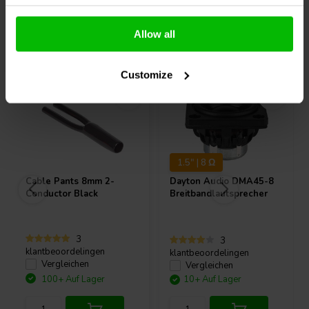
Allow all
Andere Kunden kauften auch
Customize
1.5" | 8 Ω
Cable Pants 8mm 2-
Dayton Audio
DMA45-8
Conductor Black
Breitbandlautsprecher
3
3
klantbeoordelingen
klantbeoordelingen
Vergleichen
Vergleichen
100+ Auf Lager
10+ Auf Lager