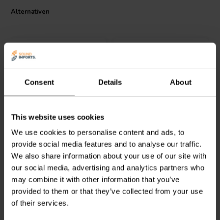
standhält, was es perfekt für Anwendungen im Automobilbereich
Alternativen
macht. Flexo kann mit Isolierband, Kabelbindern oder
Schrumpfschlauch angeschlossen werden. Für ein professionelles
Aussehen und um über große Steckverbinder zu gleiten, empfehlen
wir unseren Schrumpfschlauch mit einem Verhältnis von 3:1, der
ebenfalls in einer Vielzahl von Farben und Größen erhältlich ist. Das
Geflecht muss mit einem heißen Messer geschnitten werden, damit
es sich nicht auflöst, und hat eine Schmelztemperatur von +230° C.
Consent
Details
About
Verkauft in Längen von 7,50 m.
Spezifikationen
: Größe I.D.: 3/8" • Größenbereich (min~max):
3/16"~5/8" • Farbe: Rot.
Techflex
9,5 mm
Techflex
6,4 mm
This website uses cookies
dehnbarer
dehnbarer
Schrumpfschlauch | 7,5
Schrumpfschlauch | 7,5
We use cookies to personalise content and ads, to
Meter | Schwarz
Meter | Rot
provide social media features and to analyse our traffic.
0
0
We also share information about your use of our site with
klantbeoordelingen
klantbeoordelingen
our social media, advertising and analytics partners who
Vergleichen
Vergleichen
may combine it with other information that you’ve
2 Auf Lager
6 Auf Lager
provided to them or that they’ve collected from your use
of their services.