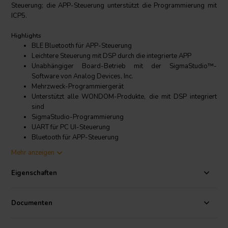
Steuerung; die APP-Steuerung unterstützt die Programmierung mit
ICP5.
Highlights
BLE Bluetooth für APP-Steuerung
Leichtere Steuerung mit DSP durch die integrierte APP
Unabhängiger Board-Betrieb mit der SigmaStudio™-
Software von Analog Devices, Inc.
Mehrzweck-Programmiergerät
Unterstützt alle WONDOM-Produkte, die mit DSP integriert
sind
SigmaStudio-Programmierung
UART für PC UI-Steuerung
Bluetooth für APP-Steuerung
Online-Firmware-Aktualisierung
Mehr anzeigen
Fernsteuerung von Audiosystemen
Eigenschaften
Details zum Produkt
Sure Electronics WONDOM In-System-Programmierung mit BLE
Bluetooth für APP-Steuerung - ICP5
Documenten
In-System-Programmierung mit UART für PC UI-Steuerung & BLE für