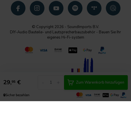
© Copyright 2026 - SoundImports B.V.
DIY-Audio Bauteile- und Lautsprecherbauzubehör - Bauen Sie Ihr
eigenes Hi-Fi-system
29,
€
-
+
95
Zum Warenkorb hinzufügen
🔒
Sicher bezahlen