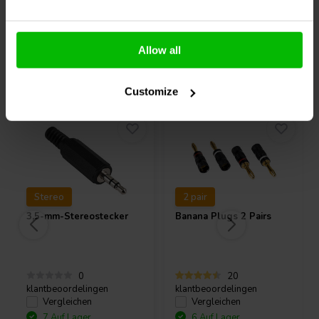
Antenne, Übertragungsdistanz weiter!
Was ist in der Box?
Allow all
1 x Fernbedienung
1 x Externe Antenne
Andere Kunden kauften auch
1 x Set verstellbare Füße
Customize
1 x Stromkabel
Stereo
2 pair
3,5-mm-Stereostecker
Banana Plugs 2 Pairs
0
20
klantbeoordelingen
klantbeoordelingen
Vergleichen
Vergleichen
7 Auf Lager
6 Auf Lager