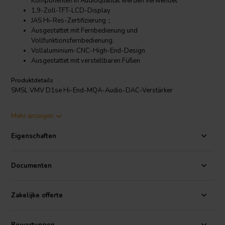
Komponenten in Audioqualität werden verwendet
1,9-Zoll-TFT-LCD-Display
JAS Hi-Res-Zertifizierung；
Ausgestattet mit Fernbedienung und
Vollfunktionsfernbedienung.
Vollaluminium-CNC-High-End-Design
Ausgestattet mit verstellbaren Füßen
Produktdetails
SMSL VMV D1se Hi-End-MQA-Audio-DAC-Verstärker
Mehr anzeigen
SMSL
hat seinen neuesten Premium-Desktop-DAC, den SMSL VMV
D1se, auf den Markt gebracht. Es wird unter der „VMV“-Serie
Eigenschaften
eingeführt, die in erster Linie auf Premium-Produkte wie den VMV A1
Class A Power
Amplifier
, den VMV P1 Fully-Balanced Headphone
Amplifier und jetzt die neueste Markteinführung, den VMV D1se
Documenten
Desktop MQA DAC, abzielt. Es ist mit allen fortschrittlichen
Funktionen eines High-Tier-DAC ausgestattet, wie z. B. einem
Flaggschiff-32-Bit-8-Kanal-Decodierungschip, einem dedizierten
Zakelijke offerte
Stromversorgungschip für den DAC-Chip, dem neuesten XMOS-
USB-Signalempfänger und vielen weiteren Premium-Funktionen, die
es auszeichnen abseits der Konkurrenz.