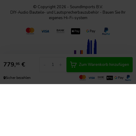
© Copyright 2026 - SoundImports B.V.
DIY-Audio Bauteile- und Lautsprecherbauzubehör - Bauen Sie Ihr
eigenes Hi-Fi-system
779,
€
-
+
95
Zum Warenkorb hinzufügen
🔒
Sicher bezahlen