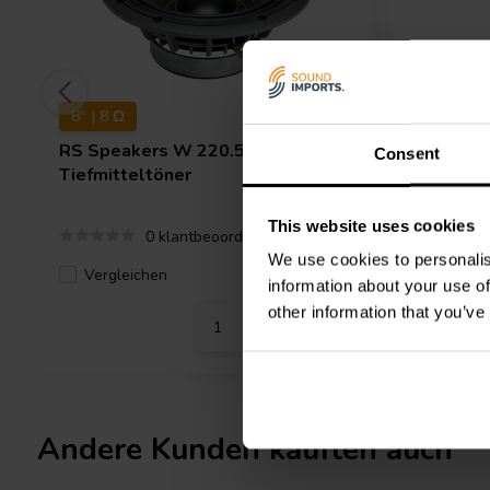
Dank seiner Empfindlichkeit von 91,5 dB und der AES-Dauerbelas
dieser Tieftöner eine beeindruckende Leistung mit minimaler Ver
überzeugende Option sowohl für
Tieftöner
in HiFi-Heimsystemen 
Lautsprechergehäuse. Das belüftete Schwingspulendesign (VVc) 
8" | 8 Ω
10" | 4 Ω
Leistungsverluste bei und sorgt dafür, dass der Treiber auch be
Pegeln eine konstante Performance bietet. Diese Zuverlässigkeit
RS Speakers
W 220.50 Fibonacci
PRV Aud
Consent
Vorteile für anspruchsvolle Audio-Umgebungen.
Tiefmitteltöner
Tiefmitt
Der SICA 6 E 1,5 CS 8 ist zudem eine hervorragende Komponente
This website uses cookies
0 klantbeoordelingen
Upgrade-Projekte und kompatibel mit einer Vielzahl von
DIY-Lau
We use cookies to personalis
Thiele-&-Small-Parameter und die unkomplizierten Einbaumaße 
Vergleichen
Verglei
1 Auf Lager
Integration in bestehende Designs. Ob in individuellen
Heim-Aud
information about your use of
als Ersatztreiber – dieser SICA-Tieftöner bietet herausragenden 
other information that you’ve
jedes anspruchsvolle Audioprojekt.
Andere Kunden kauften auch