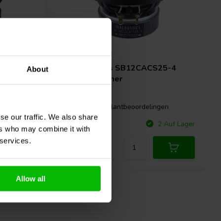
4" | 4 Ω
SB Acoustics
SB12CACS25-4
About
Tiefmitteltöner
gen
2 klantbeoordelingen
se our traffic. We also share
Vergleichen
 Auf Lager
2 Auf Lager
ers who may combine it with
 services.
Allow all