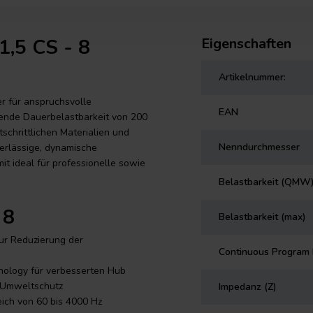
1,5 CS - 8
Eigenschaften
Artikelnummer:
er für anspruchsvolle
EAN
ende Dauerbelastbarkeit von 200
schrittlichen Materialien und
Nenndurchmesser
verlässige, dynamische
t ideal für professionelle sowie
Belastbarkeit (QMW
 8
Belastbarkeit (max)
ur Reduzierung der
Continuous Program
nology für verbesserten Hub
 Umweltschutz
Impedanz (Z)
ich von 60 bis 4000 Hz