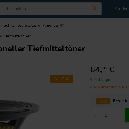
Kunden
n nach
United States of America
er Tiefmitteltöner
oneller Tiefmitteltöner
64,
€
95
6" | 8 Ω
4 Auf Lager
4 erwartet auf 30-0
-5%
Bestell
-
+