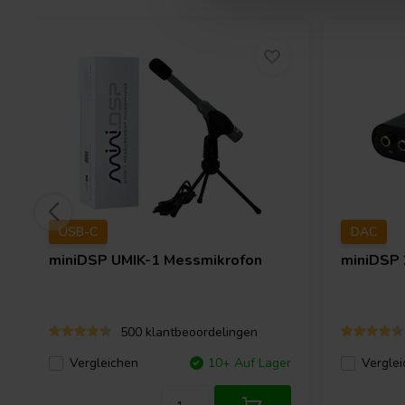
USB-C
DAC
miniDSP
UMIK-1 Messmikrofon
miniDSP
500 klantbeoordelingen
Vergleichen
10+ Auf Lager
Verglei