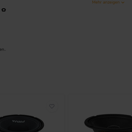
Mehr anzeigen
 8
von Audio-Enthusiasten und Profis
ten Stahlkorb und eine
ge Zuverlässigkeit. Die 38 mm (1,5
n..
 eine effiziente Wärmeableitung
 fortschrittliche Double
Linearität und größere
ttelton liefert.
5 CS 8 eine vielseitige Wahl für
osysteme. Die wasserabweisende
htigkeit und Umwelteinflüssen,
denen Langlebigkeit und
örmige Papier-Staubschutzkalotte
s zu einem natürlichen und präzisen