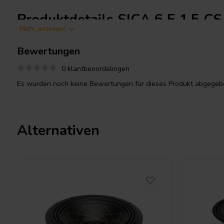
Produktdetails SICA 6 E 1,5 CS
Mehr anzeigen
SICA
6 E 1,5 CS 8 6" Tieftöner 8 Ohm
Bewertungen
Dieser SICA-Tieftöner wurde entwickelt, um den Anforderungen 
gleichermaßen gerecht zu werden. Er verfügt über einen gepress
0 klantbeoordelingen
Ferritmagnet-Anordnung für strukturelle Stabilität und langfristi
Es wurden noch keine Bewertungen für dieses Produkt abgegebe
Zoll) Kupferspule wird von einem Aluminiumträger gestützt, was
und konstante Leistung auch bei hohen Pegeln gewährleistet. Die
Asymmetric Rolls Gummisicke (DAR) ermöglicht eine verbesserte 
Auslenkung, sodass der Tieftöner sauberen, präzisen Bass- und Mi
Alternativen
Mit einem Frequenzgang von 60 Hz bis 4000 Hz ist der SICA 6 E 1,
Zweiwege- und Dreiwege-
Lautsprecher
oder individuelle Audi
Membranbeschichtung (WpT) schützt die Papiermembran vor Feuc
sodass dieser Treiber auch in anspruchsvollen Umgebungen, in 
Zuverlässigkeit gefragt sind, eingesetzt werden kann. Die ogivf
erhöht zusätzlich die Steifigkeit und minimiert Verzerrungen, wa
Klangbild beiträgt.