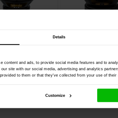
tbarkeit von 100 Watt liefert
stärkerbelastung und ist damit eine
als auch für professionelle
trägt zur Reduzierung der
6.5" | 8 Ω
i längerer Nutzung oder hohen
 und Effizienz sind entscheidende
io
10W650A-4
PRV Audio
6MB200 v2
Details
eltöner
Tiefmitteltöner
 für DIY-Lautsprecherbauer und
0 klantbeoordelingen
0 klantbeoordelin
tsprecher-Sets
. Seine präzisen
e content and ads, to provide social media features and to analy
ermöglichen eine einfache
chen
Vergleichen
1 Auf Lager
8
io
-Setups, Studio-Monitoren oder
 our site with our social media, advertising and analytics partn
Wert und vielseitige Leistung für
 provided to them or that they’ve collected from your use of their
Customize