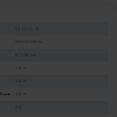
6 E 1,5 CS - 8
9504181698151
6 " | 164 mm
)
100 W
200 W
 Power
200 W
8 Ω