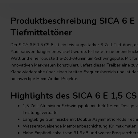
Produktbeschreibung SICA 6 E 
Tiefmitteltöner
Der SICA 6 E 1,5 CS 8 ist ein leistungsstarker 6-Zoll-Tieftöner, d
Audioanwendungen entwickelt wurde. Er bietet eine beeindruck
Watt und eine robuste 1,5-Zoll-Aluminium-Schwingspule. Mit fort
innovativen Merkmalen konstruiert, liefert dieser Treiber eine zu
Klangwiedergabe über einen breiten Frequenzbereich und ist dami
hochwertige Heim-Audio-Projekte.
Highlights des SICA 6 E 1,5 CS
1,5-Zoll-Aluminium-Schwingspule mit belüftetem Design z
Leistungsverluste
Langlebige Gummisicke mit Double Asymmetric Rolls Tech
Wasserabweisende Membranbeschichtung für maximalen
Hohe Empfindlichkeit von 91,5 dB und weiter Frequenzbere