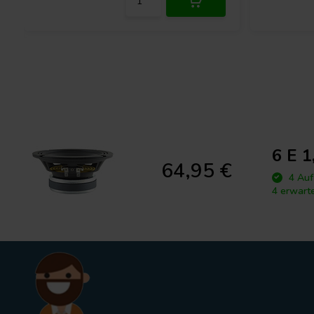
6 E 1
64,95 €
4 Auf
4 erwart