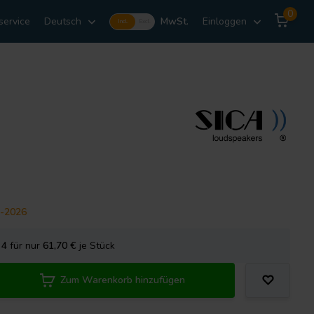
0
service
Deutsch
MwSt.
Einloggen
Incl.
Excl.
7-2026
e
4
für nur
61,70
€
je Stück
Zum Warenkorb hinzufügen