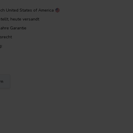
ach
United States of America
tellt, heute versandt
Jahre Garantie
srecht
g:
rn