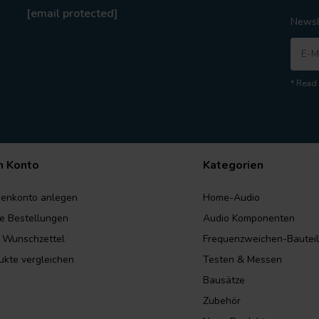
[email protected]
Newsl
* Read 
n Konto
Kategorien
enkonto anlegen
Home-Audio
e Bestellungen
Audio Komponenten
 Wunschzettel
Frequenzweichen-Bautei
ukte vergleichen
Testen & Messen
Bausätze
Zubehör