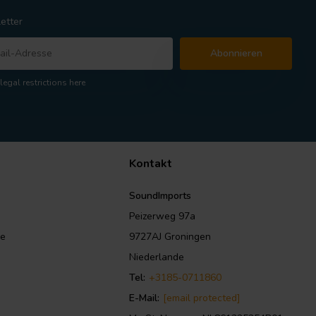
etter
Abonnieren
legal restrictions here
Kontakt
SoundImports
Peizerweg 97a
le
9727AJ Groningen
Niederlande
Tel:
+3185-0711860
E-Mail:
[email protected]