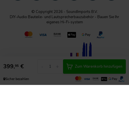
© Copyright 2026 - SoundImports B.V.
DIY-Audio Bauteile- und Lautsprecherbauzubehör - Bauen Sie Ihr
eigenes Hi-Fi-system
399,
€
-
+
95
Zum Warenkorb hinzufügen
🔒
Sicher bezahlen