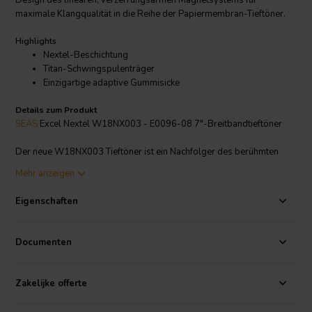
Design des linearen, verzerrungsarmen Magnetsystems für
maximale Klangqualität in die Reihe der Papiermembran-Tieftöner.
Highlights
Nextel-Beschichtung
Titan-Schwingspulenträger
Einzigartige adaptive Gummisicke
Details zum Produkt
SEAS
Excel Nextel W18NX003 - E0096-08 7"-Breitbandtieftöner
Der neue W18NX003 Tieftöner ist ein Nachfolger des berühmten
W18NX001 (E0042-08) von SEAS und wurde in Zusammenarbeit
Mehr anzeigen
mit dem berühmten dänischen Lautsprecherdesigner Troels
Gravesen entwickelt. Es ist nicht überraschend, dass Gravesen einen
Eigenschaften
weiteren seiner atemberaubenden Lautsprecherbausätze mit dem
SEAS W18NX003 gebaut hat, und das Projekt wurde parallel zum
Lautsprecher selbst angekündigt (siehe unten). Wie SEAS im Detail
Documenten
mitteilt, bringt der W18NX003 (E0096-08) ein neu überarbeitetes,
lineares, verzerrungsarmes Magnetsystemdesign für maximale
Klangqualität in seine Papiermembran-Tieftönerreihe. Das neue FEA-
Zakelijke offerte
optimierte Magnetsystem verwendet passgenaue Kupferteile und
stellt laut SEAS "den Stand der Technik in Bezug auf Linearität und