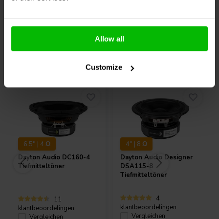
Mikrodetails in der Musik gewährleistet. Der extrem steife und
stabile spritzgegossene Metallkorb hält die kritischen Komponenten
in perfekter Ausrichtung. Große Fenster im Korb, sowohl oberhalb
als auch unterhalb der Spinne, tragen dazu bei, Schallreflexionen und
Allow all
Strömungsgeräusche zu reduzieren und Hohlraumresonanzen auf ein
Minimum zu beschränken.
Andere Kunden kauften auch
Customize
6.5" | 4 Ω
4" | 8 Ω
Dayton Audio
DC160-4
Dayton Audio
Designer
Tiefmitteltöner
DSA115-8
Tiefmitteltöner
4
11
klantbeoordelingen
klantbeoordelingen
Vergleichen
Vergleichen