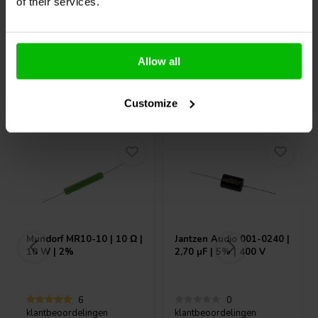
7 Auf Lager
4 Auf Lager
of their services.
Allow all
Andere Kunden kauften auch
Customize
Mundorf
MR10-10 | 10 Ω |
Jantzen Audio
001-0240 |
10 W | 2%
2,70 µF | 5% | 400 V
6
0
klantbeoordelingen
klantbeoordelingen