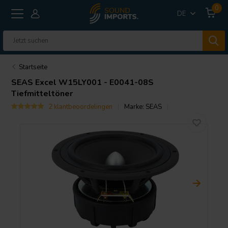
0
DE
Startseite
SEAS
Excel W15LY001 - E0041-08S
Tiefmitteltöner
2 klantbeoordelingen
Marke:
SEAS