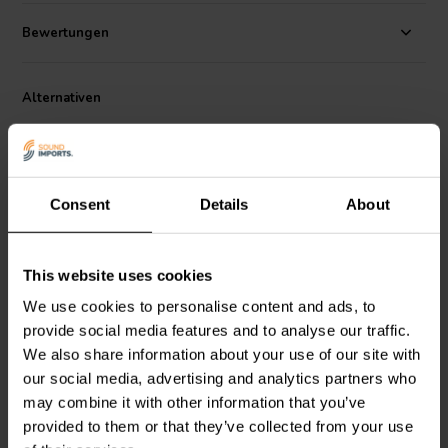
Korb oberhalb und unterhalb der Spinne reduzieren
Schallreflexionen, Strömungsgeräusche und Hohlraumresonanzen
Bewertungen
auf ein Minimum.
Alternativen
Consent
Details
About
This website uses cookies
7" | 8 Ω
4.5" | 8 Ω
SEAS
Excel W18NX001 -
SEAS
Excel W12CY003 -
We use cookies to personalise content and ads, to
E0042-08S
E0044 Tiefmitteltöner
provide social media features and to analyse our traffic.
Tiefmitteltöner
We also share information about your use of our site with
our social media, advertising and analytics partners who
2
1
may combine it with other information that you’ve
klantbeoordelingen
klantbeoordelingen
Vergleichen
Vergleichen
provided to them or that they’ve collected from your use