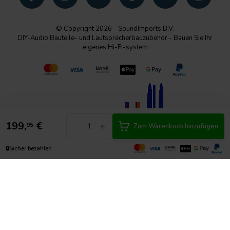
© Copyright 2026 - SoundImports B.V.
DIY-Audio Bauteile- und Lautsprecherbauzubehör - Bauen Sie Ihr
eigenes Hi-Fi-system
199,
€
-
+
95
Zum Warenkorb hinzufügen
🔒
Sicher bezahlen