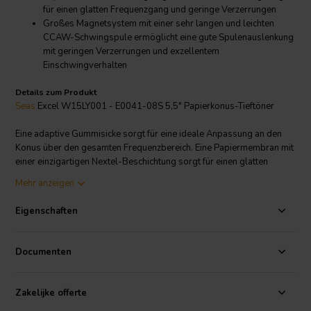
für einen glatten Frequenzgang und geringe Verzerrungen
Großes Magnetsystem mit einer sehr langen und leichten
CCAW-Schwingspule ermöglicht eine gute Spulenauslenkung
mit geringen Verzerrungen und exzellentem
Einschwingverhalten
Details zum Produkt
Seas
Excel W15LY001 - E0041-08S 5,5" Papierkonus-Tieftöner
Eine adaptive Gummisicke sorgt für eine ideale Anpassung an den
Konus über den gesamten Frequenzbereich. Eine Papiermembran mit
einer einzigartigen Nextel-Beschichtung sorgt für einen glatten
Frequenzgang und geringe Verzerrungen.
Mehr anzeigen
Ein großes Magnetsystem, zusammen mit einer sehr langen und
leichten CCAW-Schwingspule, ermöglicht eine gute
Eigenschaften
Spulenauslenkung mit geringen Verzerrungen und hervorragendem
Einschwingverhalten. Schwere Kupferringe, die oberhalb und
unterhalb des T-förmigen Polkerns angebracht sind, reduzieren
Documenten
nichtlineare und modulationsbedingte Verzerrungen und erhöhen
den Übersteuerungsspielraum.
Der extrem steife und stabile, spritzgegossene Metallkorb hält die
Zakelijke offerte
kritischen Komponenten in perfekter Ausrichtung. Große Fenster im