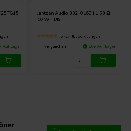
C25TG15-
Jantzen Audio
002-0163 | 1,50 Ω |
10 W | 1%
ngen
5 klantbeoordelingen
+ Auf Lager
Vergleichen
10+ Auf Lager
töner