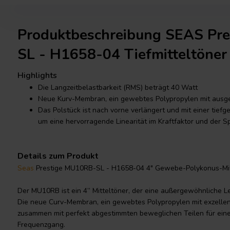
Produktbeschreibung SEAS Pr
SL - H1658-04 Tiefmitteltöner
Highlights
Die Langzeitbelastbarkeit (RMS) beträgt 40 Watt
Neue Kurv-Membran, ein gewebtes Polypropylen mit ausg
Das Polstück ist nach vorne verlängert und mit einer tie
um eine hervorragende Linearität im Kraftfaktor und der S
Details zum Produkt
Seas
Prestige MU10RB-SL - H1658-04 4" Gewebe-Polykonus-Mit
Der MU10RB ist ein 4” Mitteltöner, der eine außergewöhnliche Le
Die neue Curv-Membran, ein gewebtes Polypropylen mit exzellen
zusammen mit perfekt abgestimmten beweglichen Teilen für eine
Frequenzgang.