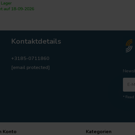
 Lager
et auf 18-09-2026
Kontaktdetails
+3185-0711860
[email protected]
Newsl
* Read 
n Konto
Kategorien