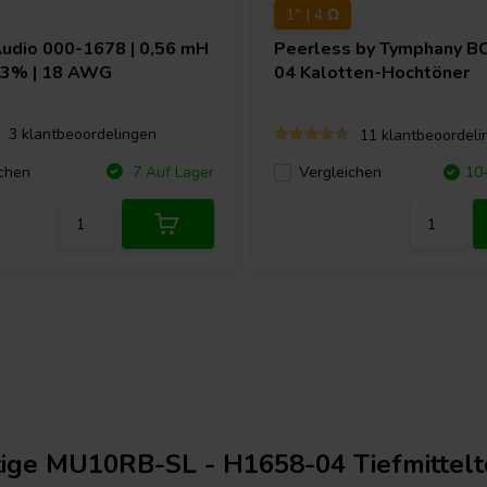
1" | 4 Ω
Audio
000-1678 | 0,56 mH
Peerless by Tymphany
B
| 3% | 18 AWG
04 Kalotten-Hochtöner
3 klantbeoordelingen
11 klantbeoordeli
chen
7 Auf Lager
Vergleichen
10
tige MU10RB-SL - H1658-04 Tiefmittel