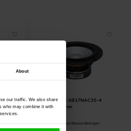
About
6" | 4 Ω
se our traffic. We also share
 RS150-4
SB Acoustics
SB17NAC35-4
Tiefmitteltöner
ers who may combine it with
 services.
2 klantbeoordelingen
gen