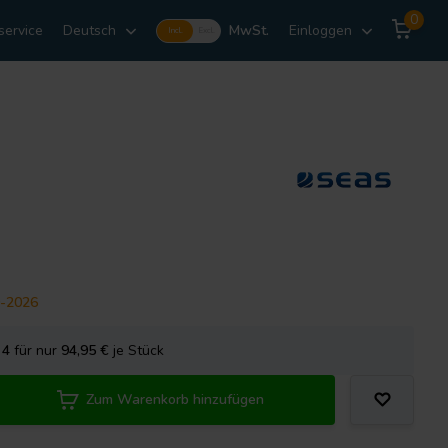
0
service
Deutsch
MwSt.
Einloggen
Incl.
Excl.
9-2026
e
4
für nur
94,95
€
je Stück
Zum Warenkorb hinzufügen