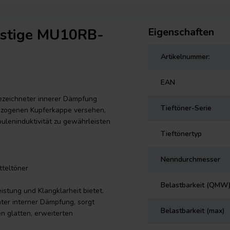
estige MU10RB-
Eigenschaften
Artikelnummer:
EAN
ezeichneter innerer Dämpfung
Tieftöner-Serie
fgezogenen Kupferkappe versehen,
puleninduktivität zu gewährleisten
Tieftönertyp
Nenndurchmesser
teltöner
Belastbarkeit (QMW
istung und Klangklarheit bietet.
ter interner Dämpfung, sorgt
Belastbarkeit (max)
n glatten, erweiterten