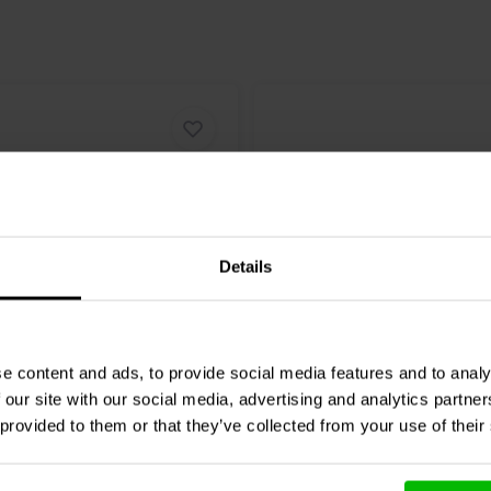
Details
6" | 4 Ω
e content and ads, to provide social media features and to analy
Audio
Reference RS180-4
Dayton Audio
Reference
eltöner
Tiefmitteltöner
 our site with our social media, advertising and analytics partn
 provided to them or that they’ve collected from your use of their
7 klantbeoordelingen
4 klantbeoordelin