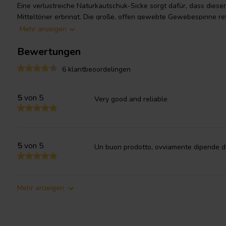
Eine verlustreiche Naturkautschuk-Sicke sorgt dafür, dass dieser
Mitteltöner erbringt. Die große, offen gewebte Gewebespinne ref
an die Membran und bietet eine ausgezeichnete Steifigkeitslineari
Mehr anzeigen
spritzgegossenes Aluminiumchassis hält die kritischen Komponen
Bewertungen
Das Polstück ist nach vorne verlängert und mit einer tiefgezog
hervorragende Linearität des Kraftfaktors und der Spuleninduktiv
6 klantbeoordelingen
Größe in Kombination mit einer hervorragenden Leistung macht d
für jede Anwendung, bei der begrenzter Platz ein kritischer Param
5
von 5
Very good and reliable
5
von 5
Un buon prodotto, ovviamente dipende dall
Mehr anzeigen