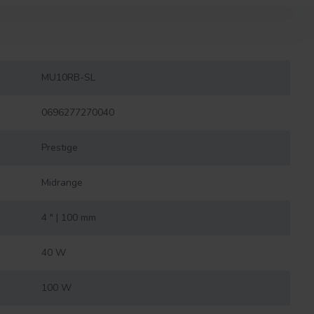
MU10RB-SL
0696277270040
Prestige
Midrange
4 " | 100 mm
)
40 W
100 W