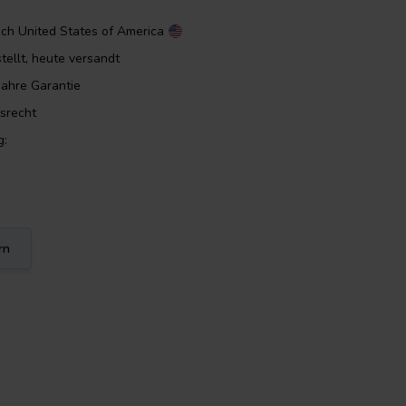
ach
United States of America
tellt, heute versandt
Jahre Garantie
srecht
g:
rn