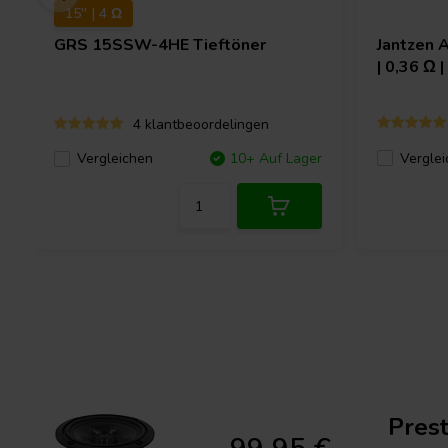
15'' | 4 Ω
GRS
15SSW-4HE Tieftöner
Jantzen 
| 0,36 Ω 
4 klantbeoordelingen
Verglei
Vergleichen
10+ Auf Lager
Pres