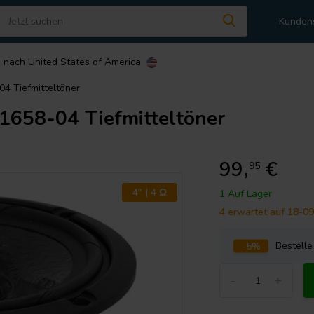
Kunden
n nach
United States of America
4 Tiefmitteltöner
658-04 Tiefmitteltöner
99,
€
95
4" | 4 Ω
1 Auf Lager
4 erwartet auf 18-0
-5%
Bestell
-
+