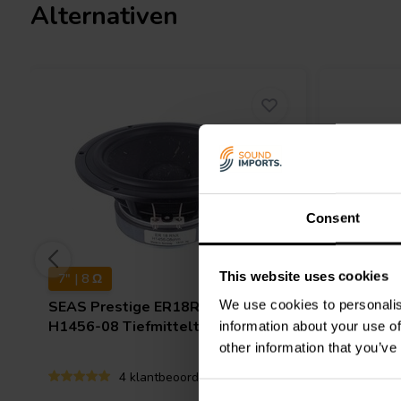
Alternativen
Consent
This website uses cookies
7" | 8 Ω
7" | 4 Ω
We use cookies to personalis
SEAS
Prestige ER18RNX-8 -
Dayton 
H1456-08 Tiefmitteltöner
Tiefmitt
information about your use of
other information that you’ve
4 klantbeoordelingen