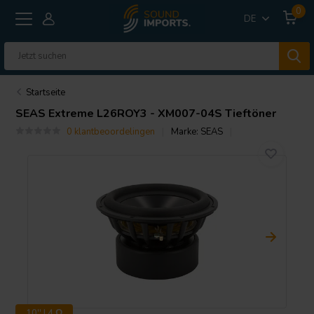
0
DE
Startseite
SEAS
Extreme L26ROY3 - XM007-04S Tieftöner
0 klantbeoordelingen
Marke:
SEAS
10'' | 4 Ω