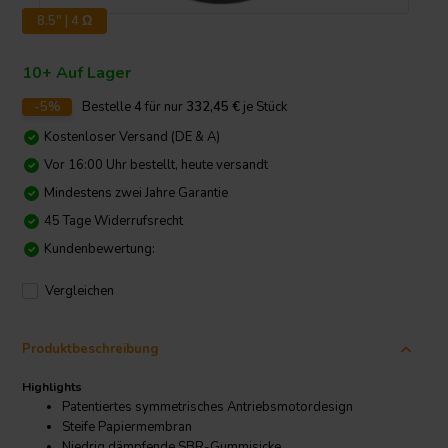
8.5" | 4 Ω
10+ Auf Lager
-5%
Bestelle
4
für nur
332,45
€
je Stück
Kostenloser Versand (DE & A)
Vor 16:00 Uhr bestellt, heute versandt
Mindestens zwei Jahre Garantie
45 Tage Widerrufsrecht
Kundenbewertung:
Vergleichen
Produktbeschreibung
Highlights
Patentiertes symmetrisches Antriebsmotordesign
Steife Papiermembran
Niedrig dämpfende SBR-Gummisicke