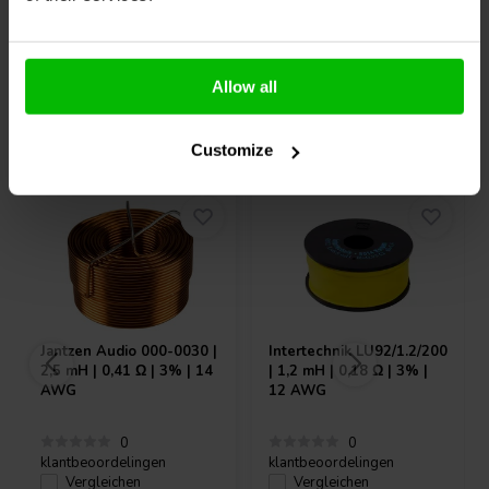
Allow all
Andere Kunden kauften auch
Customize
Jantzen Audio
000-0030 |
Intertechnik
LU92/1.2/200
2,5 mH | 0,41 Ω | 3% | 14
| 1,2 mH | 0,18 Ω | 3% |
AWG
12 AWG
0
0
klantbeoordelingen
klantbeoordelingen
Vergleichen
Vergleichen