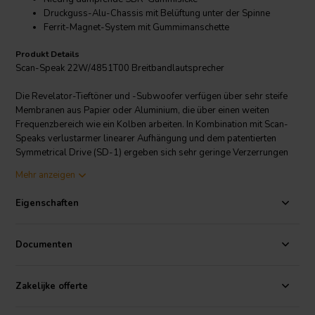
Druckguss-Alu-Chassis mit Belüftung unter der Spinne
Ferrit-Magnet-System mit Gummimanschette
Produkt Details
Scan-Speak 22W/4851T00 Breitbandlautsprecher
Die Revelator-Tieftöner und -Subwoofer verfügen über sehr steife
Membranen aus Papier oder Aluminium, die über einen weiten
Frequenzbereich wie ein Kolben arbeiten. In Kombination mit Scan-
Speaks verlustarmer linearer Aufhängung und dem patentierten
Symmetrical Drive (SD-1) ergeben sich sehr geringe Verzerrungen
und ein gleichmäßiger und gutmütiger Frequenzgang sowie eine
Mehr anzeigen
perfekte Transientenwiedergabe.
Eigenschaften
Documenten
Zakelijke offerte