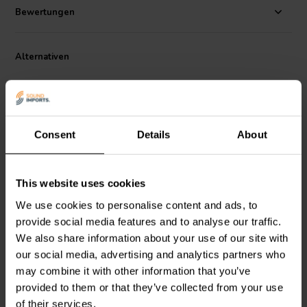
Bewertungen
Alternativen
Consent
Details
About
8.5" | 8 Ω
8.5" | 8 Ω
This website uses cookies
Scan-Speak
Revelator
Scan-Speak
Revelator
We use cookies to personalise content and ads, to
22W/8851T00
22W/8857T00
provide social media features and to analyse our traffic.
Breitbandlautsprecher
Breitbandlautsprecher
We also share information about your use of our site with
our social media, advertising and analytics partners who
0
1
klantbeoordelingen
klantbeoordelingen
may combine it with other information that you’ve
Vergleichen
Vergleichen
provided to them or that they’ve collected from your use
6 Auf Lager
4 Auf Lager
of their services.