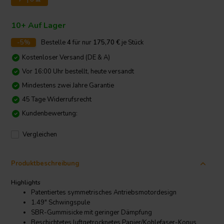
10+ Auf Lager
-5%
Bestelle
4
für nur
175,70
€
je Stück
Kostenloser Versand (DE & A)
Vor 16:00 Uhr bestellt, heute versandt
Mindestens zwei Jahre Garantie
45 Tage Widerrufsrecht
Kundenbewertung:
Vergleichen
Produktbeschreibung
Highlights
Patentiertes symmetrisches Antriebsmotordesign
1.49" Schwingspule
SBR-Gummisicke mit geringer Dämpfung
Beschichtetes luftgetrocknetes Papier/Kohlefaser-Konus