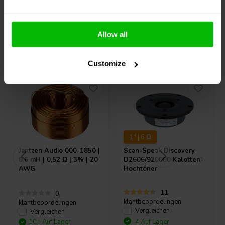
Allow all
Andere Kunden kauften auch
Customize
1" | 6 Ω
Jantzen Audio
000-1850 |
Scan-Speak
Discovery
0,6 mH | 0,52 Ω | 3% | 20
D2606/920000 Kalotten-
AWG
Hochtöner
11
0
klantbeoordelingen
klantbeoordelingen
Vergleichen
Vergleichen
10+ Auf Lager
4 Auf Lager