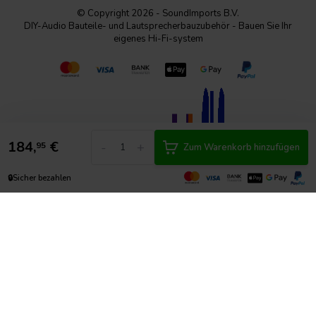
© Copyright 2026 - SoundImports B.V.
DIY-Audio Bauteile- und Lautsprecherbauzubehör - Bauen Sie Ihr
eigenes Hi-Fi-system
184,
€
-
+
95
Zum Warenkorb hinzufügen
🔒
Sicher bezahlen