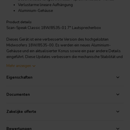
Verlustarme lineare Aufhängung
Aluminium-Gehäuse
Product details
Scan-Speak Classic 18W/8535-01 7" Lautsprecherbox
Dieses Gerät ist eine verbesserte Version des hochgelobten
Midwoofers 18W/8535-00. Es werden ein neues Aluminium-
Gehäuse und ein aktualisierter Konus sowie ein paar andere Details
eingeführt. Diese Updates verbessern die mechanische Stabilität und
die Klangleistung. Das hochwertige Magnetsystemdesign mit
Mehr anzeigen
patentiertem Symmetric Drive (SD-1) ist weiterhin das
Hauptmerkmal.
Eigenschaften
Documenten
Zakelijke offerte
Bewertungen