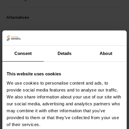
Alternativen
Consent
Details
About
8.5" | 8 Ω
5.5" | 4 Ω
This website uses cookies
Scan-Speak
Classic
Scan-Speak
Revelator
21W/8555-10
15W/4531G00
We use cookies to personalise content and ads, to
Tiefmitteltöner
Tiefmitteltöner
provide social media features and to analyse our traffic.
We also share information about your use of our site with
3
2
our social media, advertising and analytics partners who
klantbeoordelingen
klantbeoordelingen
may combine it with other information that you’ve
Vergleichen
Vergleichen
provided to them or that they’ve collected from your use
2 Auf Lager
9 Auf Lager
of their services.