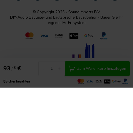
© Copyright 2026 - SoundImports B.V.
DIY-Audio Bauteile- und Lautsprecherbauzubehör - Bauen Sie Ihr
eigenes Hi-Fi-system
93,
€
-
+
45
Zum Warenkorb hinzufügen
🔒
Sicher bezahlen