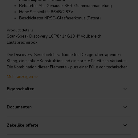
Belüftetes Alu-Gehäuse, SBR-Gummiummantelung
Hohe Sensibilität 86dB/2,83V
Beschichteter NRSC-Glasfaserkonus (Patent)
Product details
Scan-Speak Discovery 10F/8414G10 4" Vollbereich
Lautsprecherbox
Die Discovery-Serie bietet traditionelles Design, überragenden
Klang, eine solide Konstruktion und eine breite Palette an Varianten.
Die Kombination dieser Elemente - plus einer Fülle von technischen
Merkmalen und Finessen - gibt unseren Kunden die Möglichkeit, eine
Mehr anzeigen
maßgeschneiderte Scan-Speak-Lösung mit sehr guter Leistung zu
einem vernünftig niedrigen Kaufpreis zu erwerben!
Eigenschaften
Wir empfehlen dafür ein kleines geschlossenes Gehäuse, etwa 1 bis
2 Liter. Der Frequenzbereich sollte etwa 100Hz bis 18kHz betragen.
Documenten
Zakelijke offerte