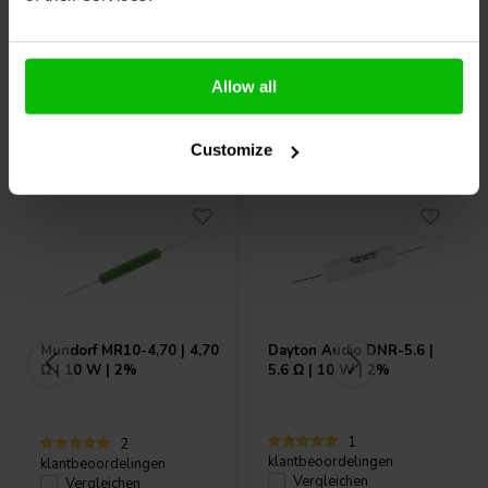
Allow all
Andere Kunden kauften auch
Customize
Mundorf
MR10-4,70 | 4,70
Dayton Audio
DNR-5.6 |
Ω | 10 W | 2%
5.6 Ω | 10 W | 2%
1
2
klantbeoordelingen
klantbeoordelingen
Vergleichen
Vergleichen