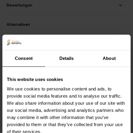
Bewertungen
Alternativen
Consent
Details
About
2" | 8 Ω
4" | 8 Ω
This website uses cookies
Scan-Speak
Discovery
SEAS
Prestige FU10RB -
We use cookies to personalise content and ads, to
5F/8422T01
H1600-08
provide social media features and to analyse our traffic.
Breitbandlautsprecher
Breitbandlautsprecher
We also share information about your use of our site with
our social media, advertising and analytics partners who
4
7
klantbeoordelingen
klantbeoordelingen
may combine it with other information that you’ve
Vergleichen
Vergleichen
provided to them or that they’ve collected from your use
10+ Auf Lager
2 Auf Lager
of their services.