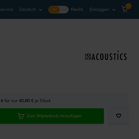
0
service
Deutsch
MwSt.
Einloggen
Incl.
Excl.
e
4
für nur
40,80
€
je Stück
Zum Warenkorb hinzufügen