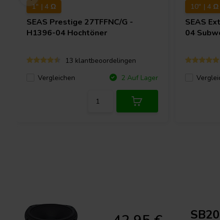
1" | 4 Ω
10" | 4 Ω
SEAS
Prestige 27TFFNC/G -
SEAS
Ex
H1396-04 Hochtöner
04 Subw
13 klantbeoordelingen
Vergleichen
Verglei
2 Auf Lager
SB20