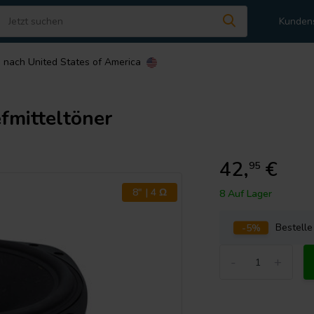
Kunden
n nach
United States of America
mitteltöner
42,
€
95
8" | 4 Ω
8 Auf Lager
-5%
Bestell
-
+