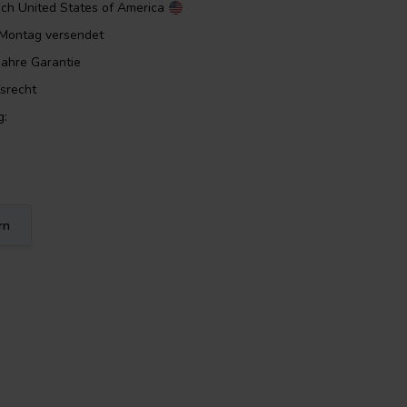
ach
United States of America
m Montag versendet
Jahre Garantie
srecht
g:
rn