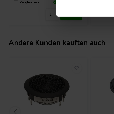
Verglei
Vergleichen
10+ Auf Lager
Andere Kunden kauften auch