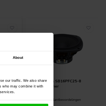
About
6" | 8 Ω
se our traffic. We also share
 RS125-8
SB Acoustics
SB16PFC25-8
Tiefmitteltöner
ers who may combine it with
 services.
1 klantbeoordelingen
gen