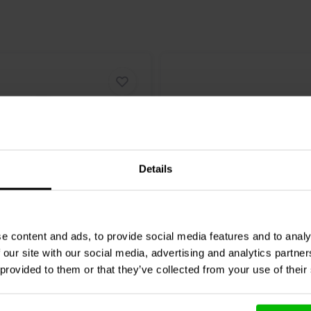
Details
5" | 8 Ω
e content and ads, to provide social media features and to analy
tics
SB16PFC25-4
Dayton Audio
Reference
eltöner
Tiefmitteltöner
 our site with our social media, advertising and analytics partn
 provided to them or that they’ve collected from your use of their
2 klantbeoordelingen
8 klantbeoordelin