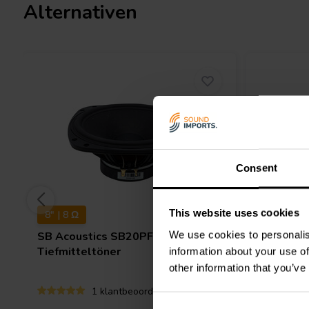
Alternativen
Consent
This website uses cookies
8" | 8 Ω
6" | 4 Ω
We use cookies to personalis
SB Acoustics
SB20PFC30-8
SB Acous
Tiefmitteltöner
Tiefmitt
information about your use of
other information that you’ve
1 klantbeoordelingen