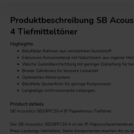
Produktbeschreibung SB Acou
4 Tiefmitteltöner
Highlights
Belüfteter Rahmen aus verstärktem Kunststoff
Exklusives Konusmaterial mit Naturfasern aus eigener Hers
Weiche Gummibeschichtung mit geringer Dämpfung für bes
Breiter Zahnkranz für bessere Linearität
Optimiertes Motorsystem
Belüftete Spulenform für geringe Kompression
Langlebige nicht-resonante Leitungen.
Product details
SB Acoustics SB20PFC30-4 8" Papierkonus-Tieftöner
Der SB Acoustics SB20PFC30-4 ist ein 8"-Papyrusfasermembran-
Preis-Leistungs-Verhältnis. Seine Komponenten machen ihn zu ei