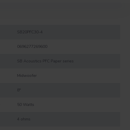
SB20PFC30-4
0696277269600
SB Acoustics PFC Paper series
Midwoofer
8"
)
50 Watts
4 ohms