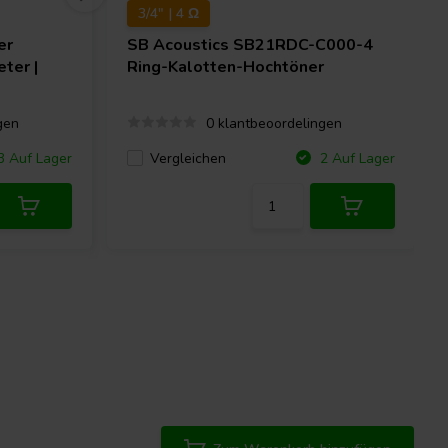
3/4" | 4 Ω
er
SB Acoustics
SB21RDC-C000-4
ter |
Ring-Kalotten-Hochtöner
gen
0 klantbeoordelingen
Vergleichen
 Auf Lager
2 Auf Lager