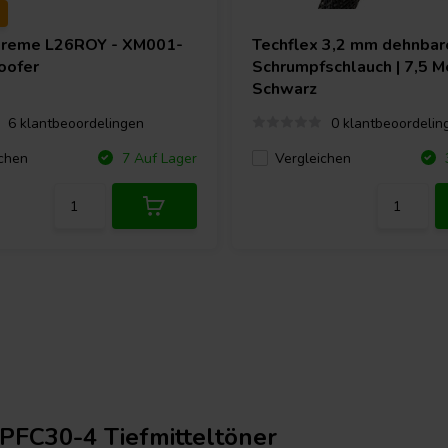
treme L26ROY - XM001-
Techflex
3,2 mm dehnbar
oofer
Schrumpfschlauch | 7,5 Me
Schwarz
6 klantbeoordelingen
0 klantbeoordelin
chen
Vergleichen
7 Auf Lager
3
PFC30-4 Tiefmitteltöner