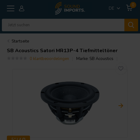
0
DE
Startseite
SB Acoustics
Satori MR13P-4 Tiefmitteltöner
0 klantbeoordelingen
Marke:
SB Acoustics
5" | 4 Ω