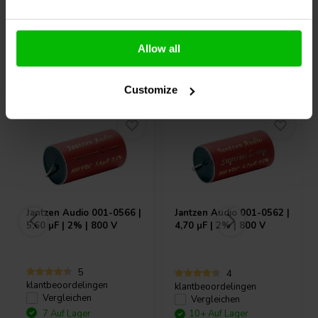
Allow all
Andere Kunden kauften auch
Customize
Jantzen Audio
001-0566 |
Jantzen Audio
001-0562 |
5,60 µF | 2% | 800 V
4,70 µF | 2% | 800 V
5
4
klantbeoordelingen
klantbeoordelingen
Vergleichen
Vergleichen
7 Auf Lager
10+ Auf Lager