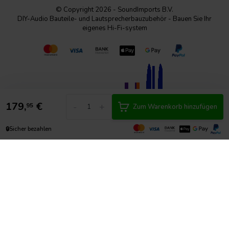
© Copyright 2026 - SoundImports B.V.
DIY-Audio Bauteile- und Lautsprecherbauzubehör - Bauen Sie Ihr
eigenes Hi-Fi-system
179,
€
-
+
95
Zum Warenkorb hinzufügen
🔒
Sicher bezahlen