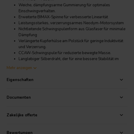
Weiche, dämpfungsarme Gummierung für optimales
Einschwingverhalten.
Erweiterte BIMAX-Spinne für verbesserte Linearität
Leistungsstarkes, verzerrungsarmes Neodym-Motorsystem
Nichtleitende Schwingspulenform aus Glasfaser für minimale
Dämpfung
Verlängerte Kupferhülse am Polstück für geringe Induktivität
und Verzerrung.
CCAW-Schwingspule für reduzierte bewegte Masse.
Langlebiger Silberdraht, der für eine bessere Stabilität im
Winkel von 180° zueinander befestigt ist.
Mehr anzeigen
Belüftetes Polstück und Spulenkörper für reduzierte
Kompression
Eigenschaften
Hohes Verhältnis von Kolben- zu Rahmendurchmesser
Dichtung und überstehende Schraubenlöcher für eine
reduzierte Ankopplung an den Lautsprecher.
Documenten
Product details
SB Acoustics Satori MR13P-4 5" Ägyptischer Papyruskonus
Zakelijke offerte
Mitteltöner
Der MR13P-4 ist auf einem ästhetisch ansprechenden sechseckigen
Bewertungen