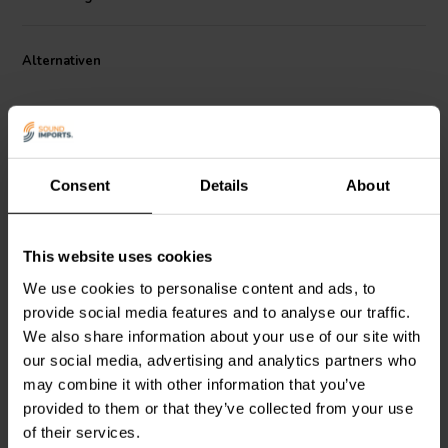
Rahmen aufgebaut, der eine minimale Grundfläche hinter der
Membran zur Reduzierung von Reflexionen und einen vollständig
offenen Bereich unter der Montageplatte der Zentrierspinne zur
Alternativen
besseren Kühlung aufweist — beides äußerst wünschenswerte
Eigenschaften. Für zusätzliche Kühlung sorgen die
Schwingspulenbelüftung und eine Polentlüftung mit 12 mm
Durchmesser. Die Spider-Montageplatte selbst ist am Rahmen
befestigt, um die Übertragung von Schwingungen vom Rahmen auf
diesen Teil des Aufhängungssystems zu begrenzen. Der Neodym-
Consent
Details
About
Motorbecher wird an der Unterseite des Rahmens befestigt und hat
einen separaten kosmetischen/Kühlkörperteil, der der
Rahmenfortsetzung ähnelt und am Umfang des Motors angebracht
6" | 4 Ω
5" | 8 Ω
ist.
This website uses cookies
SB Acoustics
Satori
SB Acoustics
Satori
MR16P-4 Tiefmitteltöner
MR13PNW-8
We use cookies to personalise content and ads, to
Tiefmitteltöner
provide social media features and to analyse our traffic.
We also share information about your use of our site with
1
2
our social media, advertising and analytics partners who
klantbeoordelingen
klantbeoordelingen
may combine it with other information that you’ve
Vergleichen
Vergleichen
provided to them or that they’ve collected from your use
1 Auf Lager
2 Auf Lager
of their services.