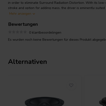
in order to eliminate Surround Radiation Distortion. With its low-d
stroke and option for adding mass, the driver is eminently suite
drivers especially in compact speaker construction where a tradit
Mehr anzeigen
performance.
Bewertungen
0 klantbeoordelingen
Es wurden noch keine Bewertungen für dieses Produkt abgegebe
Alternativen