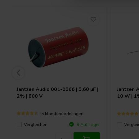
Jantzen Audio
001-0566 | 5,60 µF |
Jantzen 
2% | 800 V
10 W | 1
5 klantbeoordelingen
Vergleichen
9 Auf Lager
Verglei