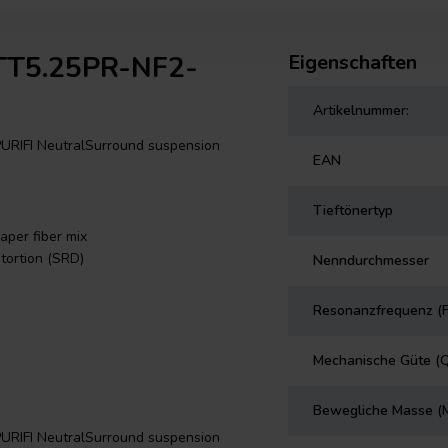
PTT5.25PR-NF2-
Eigenschaften
Artikelnummer:
 PURIFI NeutralSurround suspension
EAN
Tieftönertyp
aper fiber mix
tortion (SRD)
Nenndurchmesser
Resonanzfrequenz (F
Mechanische Güte (
Bewegliche Masse (
 PURIFI NeutralSurround suspension