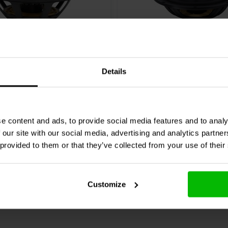
 12"
12''
Audio
Signature SS12-PR
SB Acoustics
SB34NRX2
Details
iator
Passivradiator
0 klantbeoordelingen
0 klantbeoordelin
e content and ads, to provide social media features and to analy
chen
Vergleichen
3 Auf Lager
6
 our site with our social media, advertising and analytics partn
 provided to them or that they’ve collected from your use of their
Customize