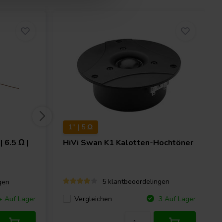
1" | 5 Ω
 6.5 Ω |
HiVi
Swan K1 Kalotten-Hochtöner
5 klantbeoordelingen
gen
Vergleichen
+ Auf Lager
3 Auf Lager