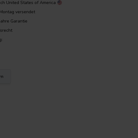
ach
United States of America
m Montag versendet
Jahre Garantie
srecht
g:
rn