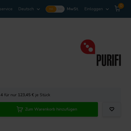
0
service
Deutsch
MwSt.
Einloggen
Incl.
Excl.
e
4
für nur
123,45
€
je Stück
Zum Warenkorb hinzufügen