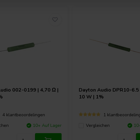
Audio
002-0199 | 4,70 Ω |
Dayton Audio
DPR10-6.5 |
%
10 W | 1%
4 klantbeoordelingen
1 klantbeoordelin
chen
10+ Auf Lager
Vergleichen
10