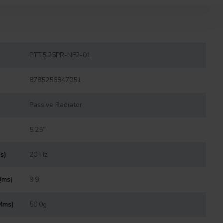
PTT5.25PR-NF2-01
8785256847051
Passive Radiator
5.25”
s)
20 Hz
Qms)
9.9
Mms)
50.0g