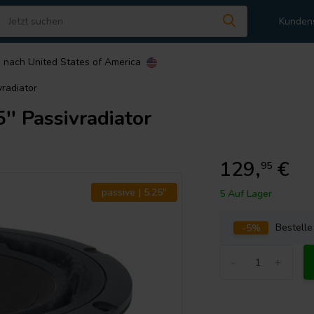
Kunden
n nach
United States of America
radiator
' Passivradiator
129,
€
95
passive | 5.25"
5 Auf Lager
-5%
Bestell
-
+