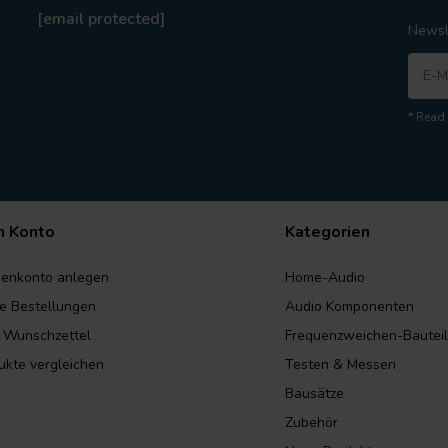
[email protected]
Newsl
* Read 
n Konto
Kategorien
enkonto anlegen
Home-Audio
e Bestellungen
Audio Komponenten
 Wunschzettel
Frequenzweichen-Bautei
ukte vergleichen
Testen & Messen
Bausätze
Zubehör