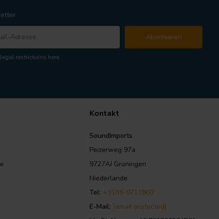
etter
Abonnieren
legal restrictions here
Kontakt
SoundImports
Peizerweg 97a
le
9727AJ Groningen
Niederlande
Tel:
+3185-0711860
E-Mail:
[email protected]