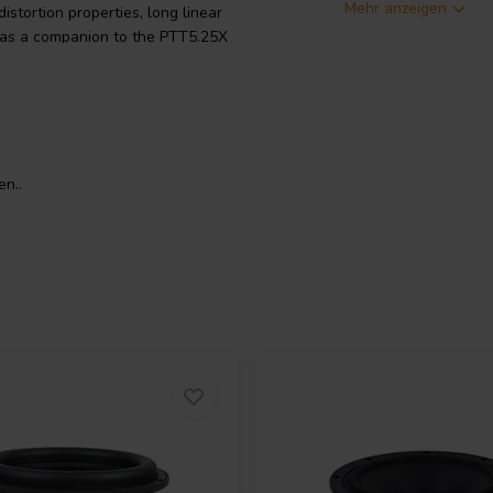
Mehr anzeigen
istortion properties, long linear
d as a companion to the PTT5.25X
ional reflex port would limit the
n..