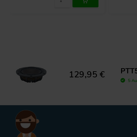
PTT5
129,95 €
5 Au