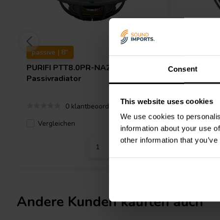
passive | 8"
Passive |
PURIFI
PTT8.0PR-NA2-01
Dayton 
Consent
Passivradiator
Passivrad
This website uses cookies
0 klantbeoordelingen
We use cookies to personalis
Vergleichen
Verglei
4 Auf Lager
information about your use of
other information that you’ve
Andere Kunden kauften auch