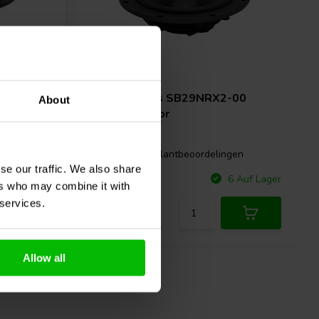
10'' | 8 Ω
-00
SB Acoustics
SB29NRX2-00
About
Passivradiator
gen
0 klantbeoordelingen
se our traffic. We also share
Vergleichen
 Auf Lager
6 Auf Lager
ers who may combine it with
 services.
Allow all