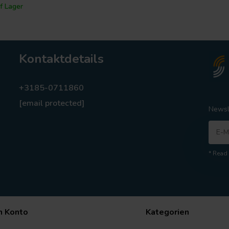
f Lager
Kontaktdetails
+3185-0711860
[email protected]
Newsl
* Read 
n Konto
Kategorien