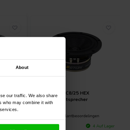
About
5'' | 8 Ω
ETON
5-212/C8/25 HEX
se our traffic. We also share
Breitbandlautsprecher
ers who may combine it with
 services.
gen
0 klantbeoordelingen
Vergleichen
 Auf Lager
4 Auf Lager