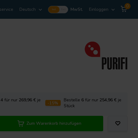
0
service
Deutsch
MwSt.
Einloggen
Incl.
Excl.
e
4
für nur
269,96
€
je
Bestelle
6
für nur
254,96
€
je
-15%
Stück
Zum Warenkorb hinzufügen