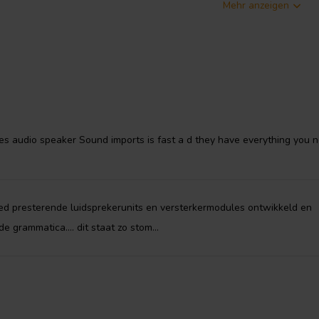
Mehr anzeigen
rke
Wandler
und
Verstärkermodule
 täuschen; ihr Führungsteam besteht
iefes Verständnis für viele
auch bei Wandlern entwickelt.
ngsstärkste 4-Zoll-Tiefmitteltöner
 res audio speaker Sound imports is fast a d they have everything you 
nn nicht sogar die größte Menge an
rung dieser Verzerrung ist eine
Teils (z.B. harmonische
goed presterende luidsprekerunits en versterkermodules ontwikkeld en
.B. Intermodulationsverzerrung)
rzerrungsmechanismen. Durch die
e grammatica.... dit staat zo stom...
echanismen gelang es PURIFI , die
, die Aufhängung, die Membran und