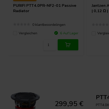
PURIFI
PTT4.0PR-NF2-01 Passive
Jantzen 
Radiator
| 0,12 Ω 
0 klantbeoordelingen
Vergleichen
6 Auf Lager
Verglei
PTT4
299,95 €
PTT4.0X