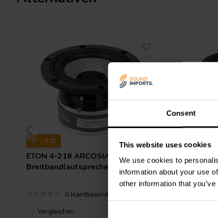
die Sicke. Diese Modelle ermöglichten die Optimierung jedes Ve
Dieser systematische Ansatz reduzierte alle Verzerrungsmechani
Intermodulationsverzerrung gering. Das Ergebnis ist, dass der 
Zoll-Treiber mit unvergleichlicher Leistung ist. Dieser kleine Trei
gewachsen.
Der Mechanismus
Verbesserung
Der Strom durch die Schwingspule wi
Modulation mit niedrigem
Membranbewegung nicht verzerrt. Sor
Kraftfaktor
unabhängig von der Auslenkung
Konstanter Kraftfaktor
Consent
Verhindert Amplitudenabweichungen
über die Auslenkung -
bei großen Auslenkungen (manchmal a
Bl(x)
4'' | 8 Ω
4'' | 8 Ω
Geringe Verzerrung der
Reduziert die durch die Sicke verur
This website uses cookies
Sickensstrahlung
ETON
4-218 ARCOSIA
Intermodulationsverzerrungen
ETON
4-
We use cookies to personalis
Breitbandlautsprecher
Breitban
Geringe magnetische
Reduziert harmonische und Intermodu
information about your use of
Hysterie-Verzerrung
magnetische Spuren des vorherigen 
other information that you’ve
0 klantbeoordelingen
FAQ
F
: Warum ist die Sicke ungerade geformt?
Vergleichen
Verglei
4 Auf Lager