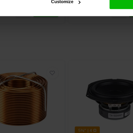
Customize
ugen Verzerrungen, wenn sie sich
 und Verzerrungen an den
rm der Funktion. Eine genauere
llwelle darstellt. Man sagt uns,
ichnet wird.
5¼" | 4 Ω