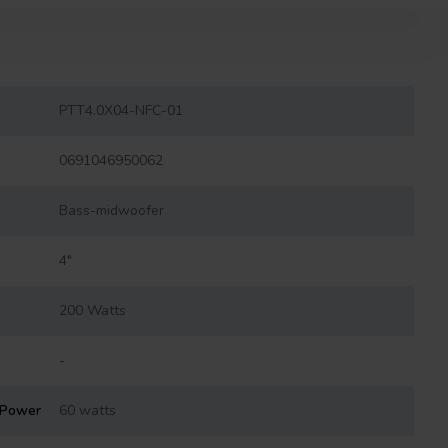
PTT4.0X04-NFC-01
0691046950062
Bass-midwoofer
4"
)
200 Watts
-
 Power
60 watts