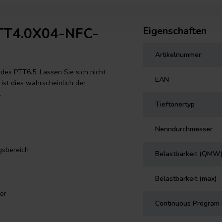
PTT4.0X04-NFC-
Eigenschaften
Artikelnummer:
es PTT6.5. Lassen Sie sich nicht
EAN
st dies wahrscheinlich der
.
Tieftönertyp
Nenndurchmesser
gsbereich
Belastbarkeit (QMW
Belastbarkeit (max)
or
Continuous Program