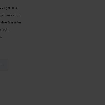
and (DE & A)
orgen versandt
Jahre Garantie
srecht
g:
rn