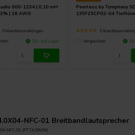
Audio
000-1234 | 0,10 mH
Peerless by Tymphany
S
| 3% | 18 AWG
135F25CP02-04 Tieftöne
0 klantbeoordelingen
5 klantbeoordelin
chen
10+ Auf Lager
Vergleichen
10
.0X04-NFC-01 Breitbandlautsprecher
04-NFC-01 (PTT4.0W04)