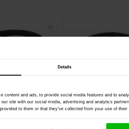
rzerrungsmechanismus separat.
smen und hält die
PTT4.0X04-NFC-01 ein kompakter 4-
ber ist dem großen Klang wirklich
rd durch die
gt für unverzerrte Mitteltöne
Details
 des Mittelton-Ausgangssignals
uch als 'Burbling' bezeichnet)
8'' | 8 Ω
sachte harmonische und
208 ARCOSIA
ETON
8-212/C8/37 HEX
e content and ads, to provide social media features and to analy
dlautsprecher
Breitbandlautsprecher
lationsverzerrungen, die durch
 our site with our social media, advertising and analytics partn
Zyklus verursacht werden
 provided to them or that they’ve collected from your use of their
0 klantbeoordelingen
1 klantbeoordelin
chen
Vergleichen
4 Auf Lager
9