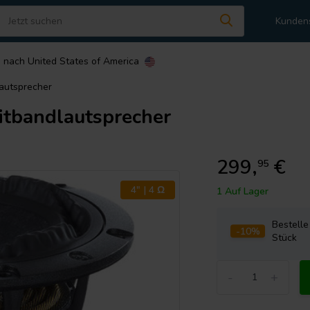
Kunden
n nach
United States of America
autsprecher
tbandlautsprecher
299,
€
95
4" | 4 Ω
1 Auf Lager
Bestell
-10%
Stück
-
+