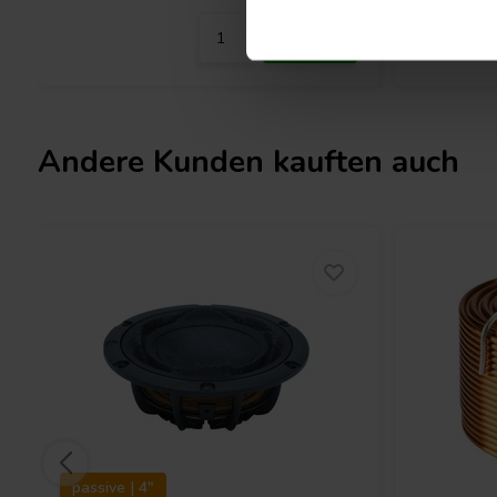
A
: Dies ist die PURIFI Natural Sicke. Konventionelle Sicken erze
verformen. Die Form der Natural Sicke reduziert die Resonanzen
Membrankanten. Es mag seltsam aussehen, aber hier folgt die Fo
Betrachtung zeigt, dass die Sicke tatsächlich eine komplexe Scha
dass die Natural Sicke von Eingeweihten auch als "wurmig" beze
Andere Kunden kauften auch
passive | 4"