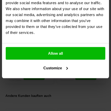
provide social media features and to analyse our traffic.
Bass in mobilen Setups suchen.
We also share information about your use of our site with
Studio-Monitoring: Wenn eine präzise Wiedergabe niedriger
Frequenzen erforderlich ist.
our social media, advertising and analytics partners who
may combine it with other information that you’ve
12" | 8 Ω
10" | 4 Ω
Welche Art von Gehäuse eignet sich am besten für den XXLS-
provided to them or that they’ve collected from your use
Peerless by Tymphany
Peerless by Tymphany
P835017?
of their services.
XXLS-P830845
XLS-P830452 Subwoofer
Subwoofer
Geschlossenes Gehäuse
: Für straffe, kontrollierte Bässe.
Das empfohlene Volumen beträgt 25–50 Liter, je nach
gewünschter Basswiedergabe.
2
7
Ported Enclosure
: Für eine verbesserte Erweiterung und
Allow all
klantbeoordelingen
klantbeoordelingen
Ausgabe von niedrigen Frequenzen. Empfohlenes Volumen:
Vergleichen
Vergleichen
50–100 Liter mit einer Abstimmfrequenz von 20–25 Hz.
10+ Auf Lager
10+ Auf Lager
Customize
Peerless-Herstellungscode: T04-1A0120002
Andere Kunden kauften auch