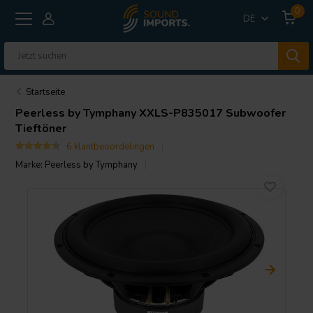
0
DE
Startseite
Peerless by Tymphany
XXLS-P835017 Subwoofer
Tieftöner
6 klantbeoordelingen
Marke:
Peerless by Tymphany