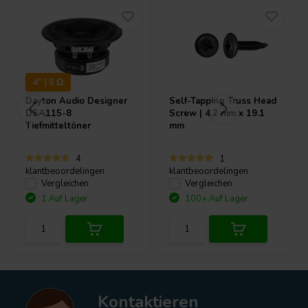
4" | 8 Ω
Dayton Audio
Designer
Self-Tapping Truss Head
DSA115-8
Screw | 4.2 mm x 19.1
Tiefmitteltöner
mm
4
1
klantbeoordelingen
klantbeoordelingen
Vergleichen
Vergleichen
1 Auf Lager
100+ Auf Lager
Kontaktieren