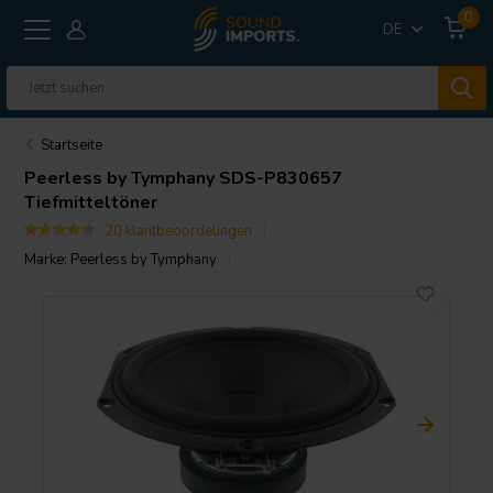
0
DE
Startseite
Peerless by Tymphany
SDS-P830657
Tiefmitteltöner
20 klantbeoordelingen
Marke:
Peerless by Tymphany