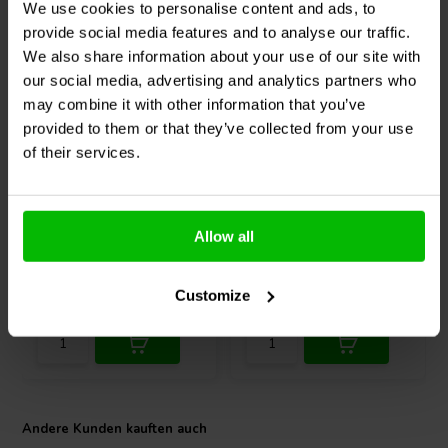
We use cookies to personalise content and ads, to
provide social media features and to analyse our traffic.
We also share information about your use of our site with
our social media, advertising and analytics partners who
may combine it with other information that you’ve
provided to them or that they’ve collected from your use
5¼" | 8 Ω
4" | 8 Ω
of their services.
Peerless by Tymphany
Peerless by Tymphany
SDS-P830656
HDS-P830992
Tiefmitteltöner
Tiefmitteltöner
Allow all
10
1
klantbeoordelingen
klantbeoordelingen
Vergleichen
Vergleichen
Customize
10+ Auf Lager
10+ Auf Lager
Andere Kunden kauften auch