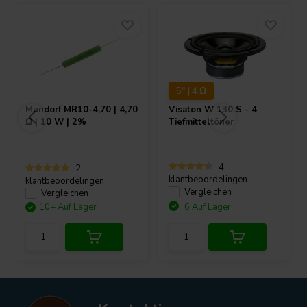
5" | 4 Ω
Mundorf
MR10-4,70 | 4,70
Visaton
W 130 S - 4
Ω | 10 W | 2%
Tiefmitteltöner
4
2
klantbeoordelingen
klantbeoordelingen
Vergleichen
Vergleichen
10+ Auf Lager
6 Auf Lager