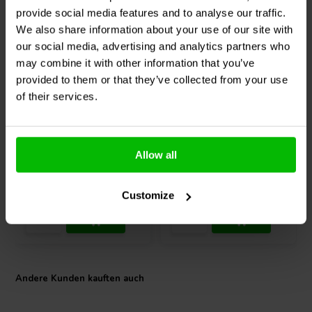
sollte eine Steilheit von 12 dB/Oktave (zweiter Ordnung) oder höher
provide social media features and to analyse our traffic.
verwendet werden.
We also share information about your use of our site with
our social media, advertising and analytics partners who
Für welche Arten von Audiosystemen ist dieser Hochtöner am
may combine it with other information that you’ve
besten geeignet?
1" | 4 Ω
1" | 4 Ω
provided to them or that they’ve collected from your use
Er ist äußerst vielseitig und eignet sich für Heim-Audioanlagen,
Peerless by Tymphany
Peerless by Tymphany
of their services.
Studiomonitore, gelegentlich für Autolautsprecher und kompakte
BC25SC06-04 Kalotten-
BC25TG15-04 Kalotten-
Hochtöner mit
Hochtöner
Regallautsprecher. Seine gleichmäßige Wiedergabe macht ihn auch
Waveguide
zu einer ausgezeichneten Wahl für Mehrwegesysteme.
4
11
Allow all
Peerless by Tymphany Herstellungscode: T04-1E0010032
klantbeoordelingen
klantbeoordelingen
Vergleichen
Vergleichen
10+ Auf Lager
10+ Auf Lager
Customize
Andere Kunden kauften auch