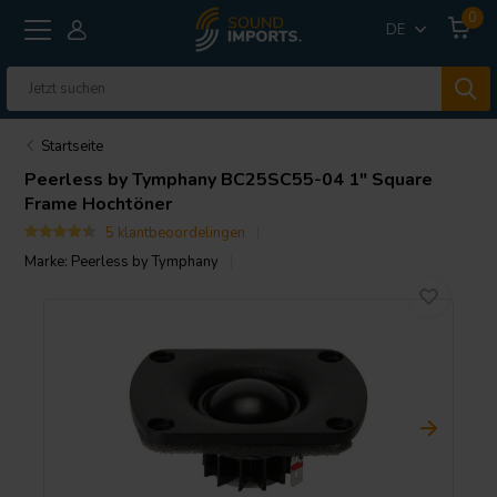
0
DE
Startseite
Peerless by Tymphany
BC25SC55-04 1" Square
Frame Hochtöner
5 klantbeoordelingen
Marke:
Peerless by Tymphany