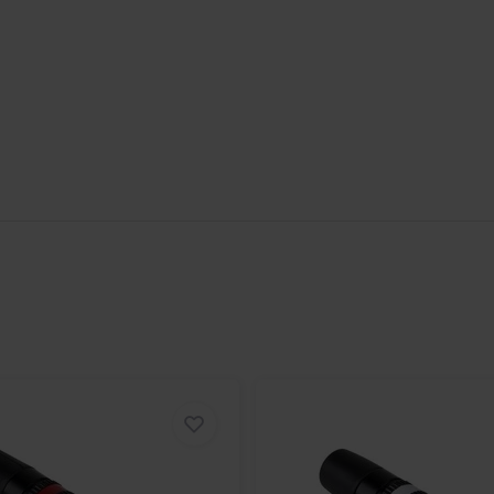
6 mm auf - perfekt für RG-58 oder
rofessionellen Audio- und
roduktlinie an. Hervorragendes
ge Funktionalität sind die Stärken
teckverbinder für professionelle
produziert. Ein effizientes
ne hohe Verfügbarkeit und kurze
g für kostensensible Anwendungen.