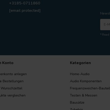
+3185-0711860
[email protected]
Newsl
* Read 
n Konto
Kategorien
enkonto anlegen
Home-Audio
e Bestellungen
Audio Komponenten
 Wunschzettel
Frequenzweichen-Bautei
ukte vergleichen
Testen & Messen
Bausätze
Zubehör