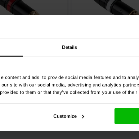
RCA
Details
ean NYS373-2 RCA-
Neutrik
Rean NYS373-9 
binder
Steckverbinder
0 klantbeoordelingen
0 klantbeoordelin
e content and ads, to provide social media features and to analy
 our site with our social media, advertising and analytics partn
chen
Vergleichen
8 Auf Lager
4
 provided to them or that they’ve collected from your use of their
Customize