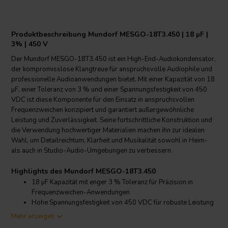
Produktbeschreibung Mundorf MESGO-18T3.450 | 18 µF |
3% | 450 V
Der Mundorf MESGO-18T3.450 ist ein High-End-Audiokondensator,
der kompromisslose Klangtreue für anspruchsvolle Audiophile und
professionelle Audioanwendungen bietet. Mit einer Kapazität von 18
µF, einer Toleranz von 3 % und einer Spannungsfestigkeit von 450
VDC ist diese Komponente für den Einsatz in anspruchsvollen
Frequenzweichen konzipiert und garantiert außergewöhnliche
Leistung und Zuverlässigkeit. Seine fortschrittliche Konstruktion und
die Verwendung hochwertiger Materialien machen ihn zur idealen
Wahl, um Detailreichtum, Klarheit und Musikalität sowohl in Heim-
als auch in Studio-Audio-Umgebungen zu verbessern.
Highlights des Mundorf MESGO-18T3.450
18 µF Kapazität mit enger 3 % Toleranz für Präzision in
Frequenzweichen-Anwendungen
Hohe Spannungsfestigkeit von 450 VDC für robuste Leistung
und Sicherheitsreserven
Mehr anzeigen
Hochwertiges Polypropylen-Dielektrikum und SilverGold-