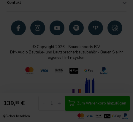
Kontakt
© Copyright 2026 - SoundImports B.V.
DIY-Audio Bauteile- und Lautsprecherbauzubehör - Bauen Sie Ihr
eigenes Hi-Fi-system
139,
€
-
+
95
Zum Warenkorb hinzufügen
🔒
Sicher bezahlen