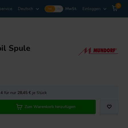
0
service
Deutsch
MwSt.
Einloggen
Incl.
Excl.
il Spule
e
4
für nur
28,45
€
je Stück
Zum Warenkorb hinzufügen