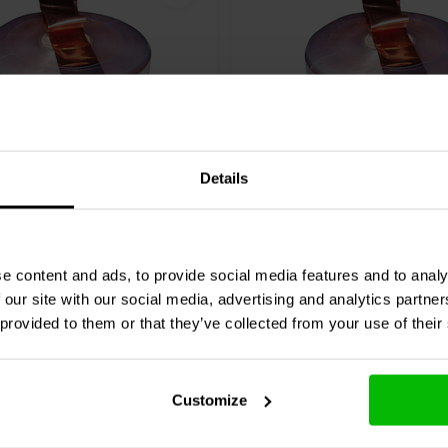
Details
CFC14-0,22 | 0,22 mH |
Mundorf
CFC14-0,10 | 0,1
 2% | 14 AWG
0,07 Ω | 2% | 14 AWG
e content and ads, to provide social media features and to analy
0 klantbeoordelingen
0 klantbeoordelin
 our site with our social media, advertising and analytics partn
 provided to them or that they’ve collected from your use of their
chen
Vergleichen
5 Auf Lager
2
Customize