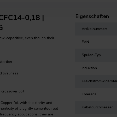
CFC14-0,18 |
Eigenschaften
G
Artikelnummer:
 low-capacitive, even though their
EAN
Spulen-Typ
tortion
Induktion
d liveliness
Gleichstromwidersta
 crossover coil
Toleranz
Copper foil with the clarity and
Kabeldurchmesser
thenticity of a tightly cemented reel
frequency applications, they are