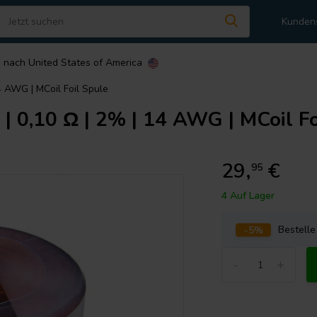
Kunden
n nach
United States of America
4 AWG | MCoil Foil Spule
| 0,10 Ω | 2% | 14 AWG | MCoil Fo
29,
€
95
4 Auf Lager
-5%
Bestell
-
+