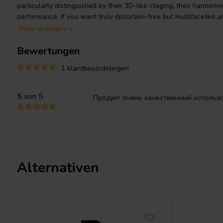
particularly distinguished by their 3D-like staging, their harmonio
performance. If you want truly distortion-free but multifaceted 
consider copper foil coils as first choice for your bass coils.
Mehr anzeigen
Bewertungen
Specifications:
Cu-Foil: 70 μ • OFC-Copper 99.99% pure • Insulat
bore: 6 mm • Permissible ambient temperature: 85°C/185°F
1 klantbeoordelingen
5
von 5
Продукт очень качественный использо
Alternativen