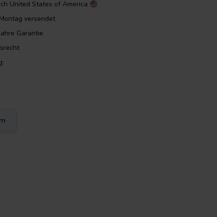
ach
United States of America
m Montag versendet
Jahre Garantie
srecht
g:
rn