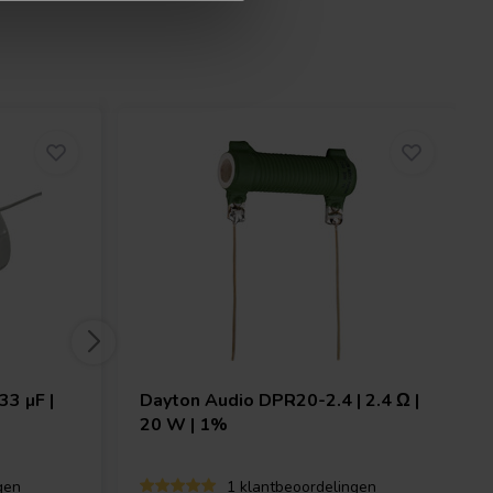
33 µF |
Dayton Audio
DPR20-2.4 | 2.4 Ω |
20 W | 1%
gen
1 klantbeoordelingen