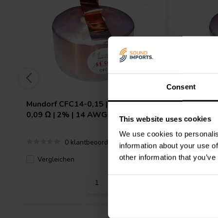
Consent
Mundorf
CFC14-0,15 | 0,15 mH |
Mundorf
0,09 Ω | 2% | 14 AWG
0,11 Ω |
This website uses cookies
We use cookies to personalis
0 klantbeoordelingen
information about your use of
other information that you’ve
Vergleichen
Verglei
4 Auf Lager