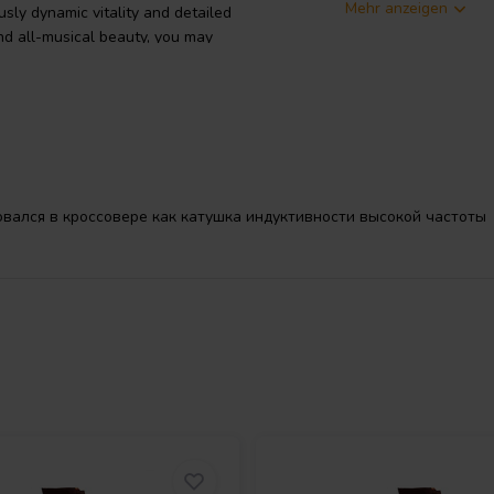
Mehr anzeigen
usly dynamic vitality and detailed
and all-musical beauty, you may
ion: Polyprophylene 20 μ • Central
вался в кроссовере как катушка индуктивности высокой частоты