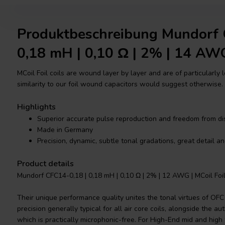
Produktbeschreibung Mundorf 
0,18 mH | 0,10 Ω | 2% | 14 AW
MCoil Foil coils are wound layer by layer and are of particularly
similarity to our foil wound capacitors would suggest otherwise.
Highlights
Superior accurate pulse reproduction and freedom from dis
Made in Germany
Precision, dynamic, subtle tonal gradations, great detail an
Product details
Mundorf CFC14-0,18 | 0,18 mH | 0,10 Ω | 2% | 12 AWG | MCoil Foil
Their unique performance quality unites the tonal virtues of OFC 
precision generally typical for all air core coils, alongside the au
which is practically microphonic-free. For High-End mid and high 