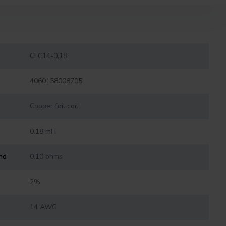
CFC14-0,18
4060158008705
Copper foil coil
0.18 mH
nd
0.10 ohms
2%
14 AWG