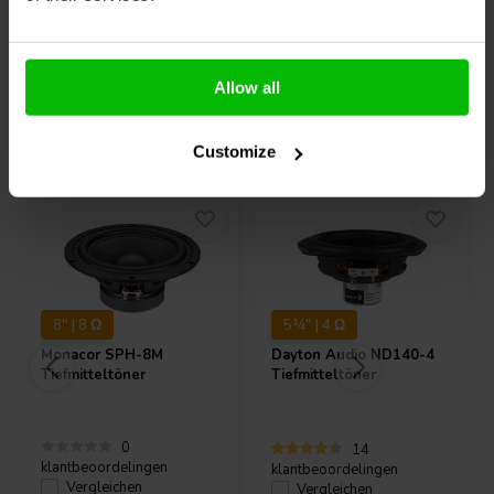
Allow all
Andere Kunden kauften auch
Customize
8" | 8 Ω
5¼" | 4 Ω
Monacor
SPH-8M
Dayton Audio
ND140-4
Tiefmitteltöner
Tiefmitteltöner
0
14
klantbeoordelingen
klantbeoordelingen
Vergleichen
Vergleichen