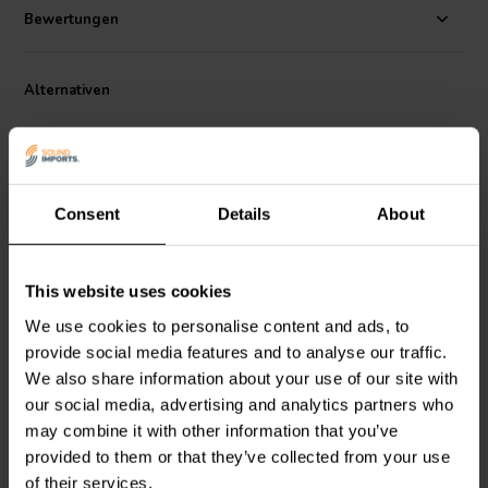
Bewertungen
Alternativen
Consent
Details
About
1" | 8 Ω
1" | 8 Ω
This website uses cookies
Morel
Classic Advanced
Morel
Classic Advanced
We use cookies to personalise content and ads, to
CAT 308 Kalotten-
CAT 328-104 Kalotten-
provide social media features and to analyse our traffic.
Hochtöner
Hochtöner
We also share information about your use of our site with
our social media, advertising and analytics partners who
0
7
klantbeoordelingen
klantbeoordelingen
may combine it with other information that you’ve
Vergleichen
Vergleichen
provided to them or that they’ve collected from your use
10+ Auf Lager
5 Auf Lager
of their services.