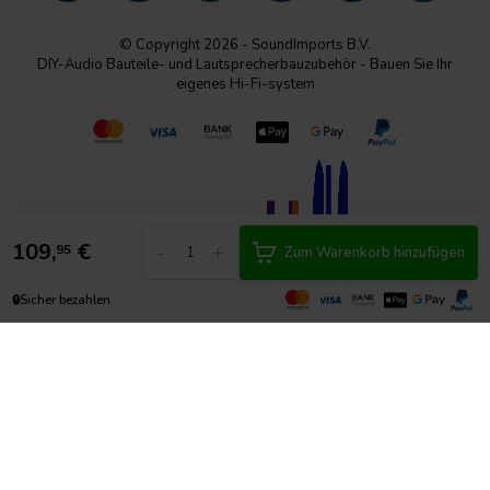
© Copyright 2026 - SoundImports B.V.
DIY-Audio Bauteile- und Lautsprecherbauzubehör - Bauen Sie Ihr
eigenes Hi-Fi-system
109,
€
-
+
95
Zum Warenkorb hinzufügen
🔒
Sicher bezahlen