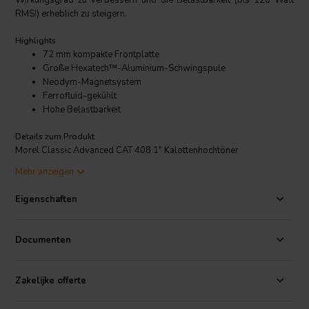
Wirkungsgrad zu verbessern und die Belastbarkeit (bis 120 Watt
RMS!) erheblich zu steigern.
Highlights
72 mm kompakte Frontplatte
Große Hexatech™-Aluminium-Schwingspule
Neodym-Magnetsystem
Ferrofluid-gekühlt
Hohe Belastbarkeit
Details zum Produkt
Morel Classic Advanced CAT 408 1" Kalottenhochtöner
Mehr anzeigen
Der CAT408 ist praktisch identisch mit dem hervorragenden MDT-39,
jedoch mit einem sehr wichtigen Unterschied: Er verwendet die
Eigenschaften
Hexatech-Aluminium-Schwingspulentechnologie von Morel, um den
Wirkungsgrad und die Belastbarkeit (bis 120 Watt RMS!) zu
verbessern. Seine kleine Frontplatte ermöglicht eine sehr nahe
Documenten
Platzierung an einem Tief- oder Mitteltöner für eine verbesserte
Klangintegration. Vollständig abgeschirmt für den A/V-Einsatz.
Zakelijke offerte