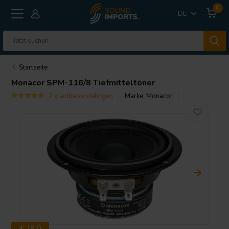
0
DE
Startseite
Monacor
SPM-116/8 Tiefmitteltöner
2 klantbeoordelingen
Marke:
Monacor
4" | 8 Ω