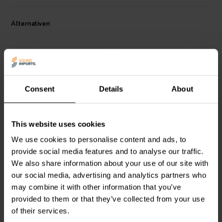
Alternativen
Consent
Details
About
4" | 8 Ω
8" | 8 Ω
This website uses cookies
HiVi
Swan M4N
GRS
8PF-8
Tiefmitteltöner
Tiefmitteltöner
We use cookies to personalise content and ads, to
provide social media features and to analyse our traffic.
We also share information about your use of our site with
2
14
our social media, advertising and analytics partners who
klantbeoordelingen
klantbeoordelingen
may combine it with other information that you’ve
Vergleichen
Vergleichen
10+ Auf Lager
10+ Auf Lager
provided to them or that they’ve collected from your use
of their services.