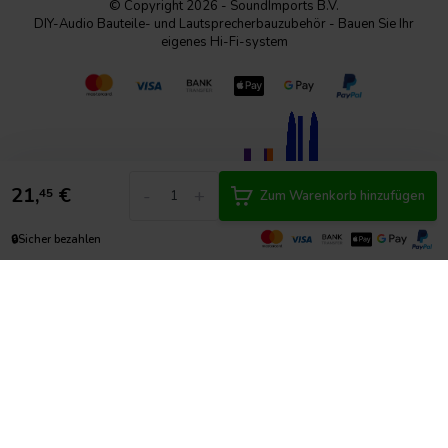
© Copyright 2026 - SoundImports B.V.
DIY-Audio Bauteile- und Lautsprecherbauzubehör - Bauen Sie Ihr
eigenes Hi-Fi-system
21,
€
-
+
45
Zum Warenkorb hinzufügen
🔒
Sicher bezahlen