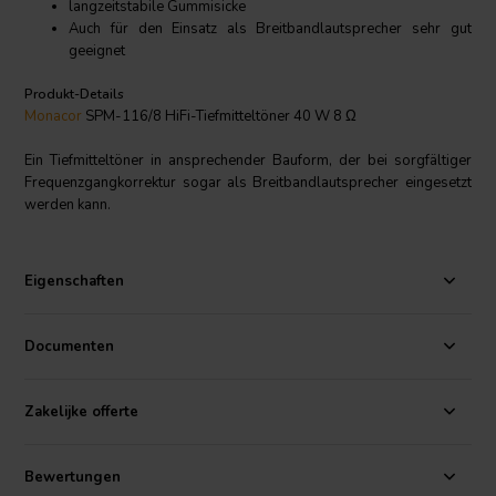
langzeitstabile Gummisicke
Auch für den Einsatz als Breitbandlautsprecher sehr gut
geeignet
Produkt-Details
Monacor
SPM-116/8 HiFi-Tiefmitteltöner 40 W 8 Ω
Ein Tiefmitteltöner in ansprechender Bauform, der bei sorgfältiger
Frequenzgangkorrektur sogar als Breitbandlautsprecher eingesetzt
werden kann.
Eigenschaften
Documenten
Zakelijke offerte
Bewertungen