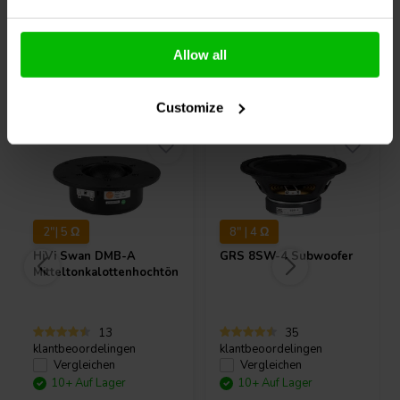
Allow all
Andere Kunden kauften auch
Customize
2"| 5 Ω
8" | 4 Ω
HiVi
Swan DMB-A
GRS
8SW-4 Subwoofer
Mitteltonkalottenhochtöner
13
35
klantbeoordelingen
klantbeoordelingen
Vergleichen
Vergleichen
10+ Auf Lager
10+ Auf Lager