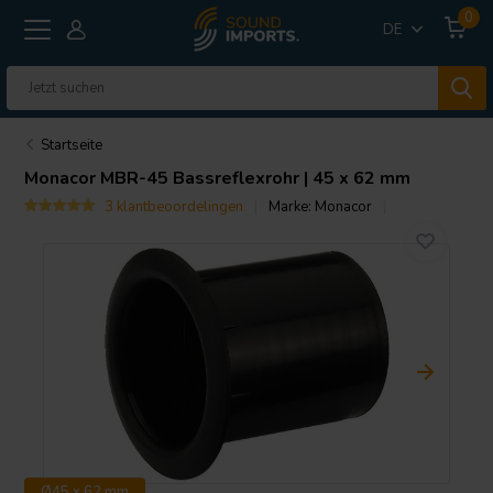
0
DE
Startseite
Monacor
MBR-45 Bassreflexrohr | 45 x 62 mm
3 klantbeoordelingen
Marke:
Monacor
Ø45 x 62 mm