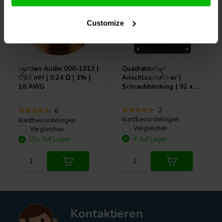
Customize
Jantzen Audio
000-1313 |
Quadratischer
0,30 mH | 0,24 Ω | 3% |
Anschlussbecher |
18 AWG
Schraubbindung | 92 x 79
mm
2
6
klantbeoordelingen
klantbeoordelingen
Vergleichen
Vergleichen
10+ Auf Lager
4 Auf Lager
Kontaktieren