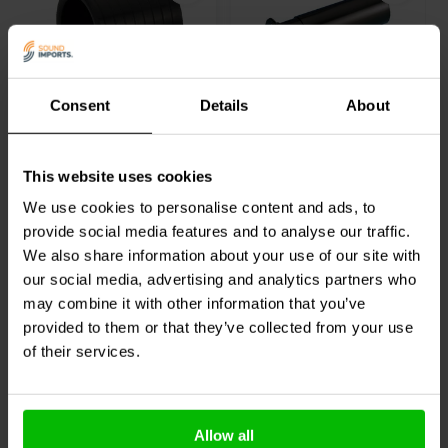
Ø75 x 114 mm
Ø35 x 110-210 mm
Consent
Details
About
Monacor
MBR-75
Monacor
MBR-35
Bassreflexrohr
verstellbares
Bassreflexrohr
This website uses cookies
2
10
We use cookies to personalise content and ads, to
klantbeoordelingen
klantbeoordelingen
Vergleichen
Vergleichen
provide social media features and to analyse our traffic.
63 Auf Lager
1 Auf Lager
We also share information about your use of our site with
our social media, advertising and analytics partners who
may combine it with other information that you’ve
provided to them or that they’ve collected from your use
of their services.
Andere Kunden kauften auch
Allow all