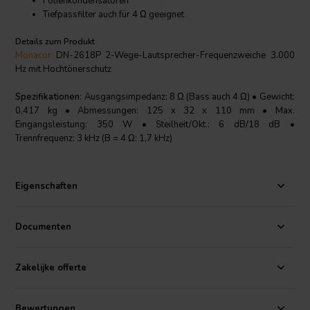
Folienkondensatoren
Tiefpassfilter auch für 4 Ω geeignet
Details zum Produkt
Monacor
DN-2618P 2-Wege-Lautsprecher-Frequenzweiche 3.000
Hz mit Hochtönerschutz
Spezifikationen
: Ausgangsimpedanz: 8 Ω (Bass auch 4 Ω) • Gewicht:
0,417 kg • Abmessungen: 125 x 32 x 110 mm • Max.
Eingangsleistung: 350 W • Steilheit/Okt.: 6 dB/18 dB •
Trennfrequenz: 3 kHz (B = 4 Ω: 1,7 kHz)
Eigenschaften
Documenten
Zakelijke offerte
Bewertungen