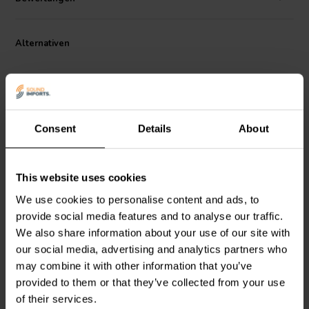
Alternativen
Consent
Details
About
3000 Hz | 8 Ω
2000 Hz | 8 Ω
This website uses cookies
Monacor
DN-1218P 2-
Monacor
DN-20 2-Wege
Wege Crossover mit
Crossover
We use cookies to personalise content and ads, to
Hochtönerschutz
provide social media features and to analyse our traffic.
We also share information about your use of our site with
1
4
our social media, advertising and analytics partners who
klantbeoordelingen
klantbeoordelingen
may combine it with other information that you’ve
Vergleichen
Vergleichen
provided to them or that they’ve collected from your use
6 Auf Lager
1 Auf Lager
of their services.