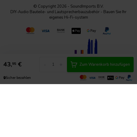
© Copyright 2026 - SoundImports B.V.
DIY-Audio Bauteile- und Lautsprecherbauzubehör - Bauen Sie Ihr
eigenes Hi-Fi-system
43,
€
-
+
95
Zum Warenkorb hinzufügen
🔒
Sicher bezahlen