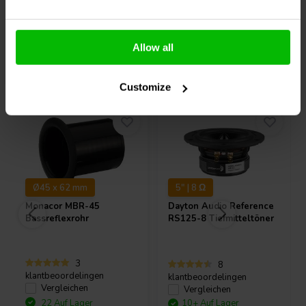
Allow all
Andere Kunden kauften auch
Customize
Ø45 x 62 mm
5" | 8 Ω
Monacor
MBR-45
Dayton Audio
Reference
Bassreflexrohr
RS125-8 Tiefmitteltöner
3
8
klantbeoordelingen
klantbeoordelingen
Vergleichen
Vergleichen
22 Auf Lager
10+ Auf Lager