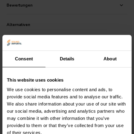
Bewertungen
Alternativen
Consent
Details
About
This website uses cookies
Monacor
AH-61
Monacor
AH-61/SW
We use cookies to personalise content and ads, to
Universalgehäuse |
Universalgehäuse |
provide social media features and to analyse our traffic.
Silber | 65 x 36,5 x 107
Schwarz | 65 x 36,5 x 107
mm
mm
We also share information about your use of our site with
our social media, advertising and analytics partners who
1
0
klantbeoordelingen
klantbeoordelingen
may combine it with other information that you’ve
Vergleichen
Vergleichen
provided to them or that they’ve collected from your use
3 Auf Lager
2 Auf Lager
of their services.