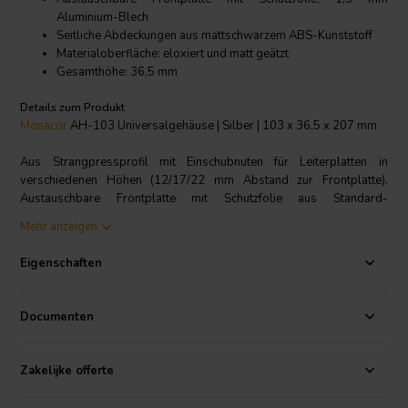
Aluminium-Blech
Seitliche Abdeckungen aus mattschwarzem ABS-Kunststoff
Materialoberfläche: eloxiert und matt geätzt
Gesamthöhe: 36,5 mm
Details zum Produkt
Monacor
AH-103 Universalgehäuse | Silber | 103 x 36,5 x 207 mm
Aus Strangpressprofil mit Einschubnuten für Leiterplatten in
verschiedenen Höhen (12/17/22 mm Abstand zur Frontplatte).
Austauschbare Frontplatte mit Schutzfolie aus Standard-
Aluminiumblech 1,5 mm. Seitliche Abdeckung aus mattschwarzem
Mehr anzeigen
ABS-Kunststoff. Die Materialoberfläche ist eloxiert, und matt.
Eigenschaften
Technische Daten
: Breite: 103 mm • Länge: 207 mm • Gesamthöhe:
36,5 mm • Leiterplattenabmessungen: 100 x 200 mm • Gewicht:
308 g
Documenten
Zakelijke offerte