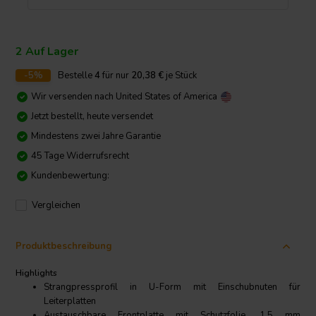
2 Auf Lager
-5%
Bestelle
4
für nur
20,38
€
je Stück
Wir versenden nach
United States of America
Jetzt bestellt, heute versendet
Mindestens zwei Jahre Garantie
45 Tage Widerrufsrecht
Kundenbewertung:
Vergleichen
Produktbeschreibung
Highlights
Strangpressprofil in U-Form mit Einschubnuten für
Leiterplatten
Austauschbare Frontplatte mit Schutzfolie, 1,5 mm