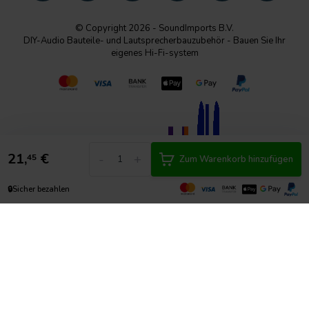
© Copyright 2026 - SoundImports B.V.
DIY-Audio Bauteile- und Lautsprecherbauzubehör - Bauen Sie Ihr
eigenes Hi-Fi-system
21,
€
-
+
45
Zum Warenkorb hinzufügen
🔒
Sicher bezahlen