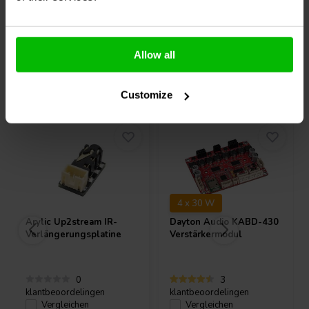
Allow all
Andere Kunden kauften auch
Customize
4 x 30 W
Arylic
Up2stream IR-
Dayton Audio
KABD-430
Verlängerungsplatine
Verstärkermodul
0
3
klantbeoordelingen
klantbeoordelingen
Vergleichen
Vergleichen