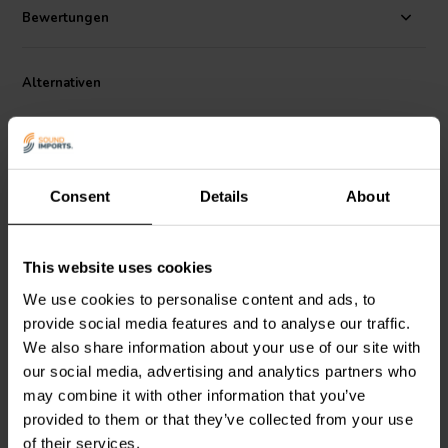
Bewertungen
Alternativen
Consent
Details
About
This website uses cookies
Monacor
AH-101/SW
Monacor
AH-62/SW
We use cookies to personalise content and ads, to
Universalgehäuse |
Universalgehäuse |
provide social media features and to analyse our traffic.
Schwarz | 103 x 36,5 x
Schwarz | 65 x 36,5 x 167
107 mm
mm
We also share information about your use of our site with
our social media, advertising and analytics partners who
0
1
klantbeoordelingen
klantbeoordelingen
may combine it with other information that you’ve
Vergleichen
Vergleichen
provided to them or that they’ve collected from your use
1 Auf Lager
3 Auf Lager
of their services.