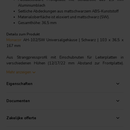
Aluminiumblech
Seitliche Abdeckungen aus mattschwarzem ABS-Kunststoff
Materialoberfläche ist eloxiert und mattschwarz (SW).
Gesamthöhe: 36,5 mm
Details zum Produkt
Monacor
AH-102/SW Universalgehäuse | Schwarz | 103 x 36,5 x
167 mm
Aus Strangpressprofil mit Einschubnuten für Leiterplatten in
verschiedenen Höhen (12/17/22 mm Abstand zur Frontplatte).
Austauschbare Frontplatte mit Schutzfolie aus Standard-
Mehr anzeigen
Aluminiumblech 1,5 mm. Seitliche Abdeckung aus mattschwarzem
ABS-Kunststoff. Die Materialoberfläche ist eloxiert und mattschwarz
Eigenschaften
(SW).
Technische Daten
: Breite: 103 mm • Länge: 167 mm • Gesamthöhe:
Documenten
36,5 mm • Leiterplattenabmessungen: 100 x 160 mm • Gewicht:
248 g
Zakelijke offerte