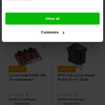
Allow all
Andere Kunden kauften auch
Customize
4 x 30 W
20A / 7A
Dayton Audio
KABD-430
SPST Automotive Round
Verstärkermodul
Rocker Switch Black
3
2
klantbeoordelingen
klantbeoordelingen
Vergleichen
Vergleichen