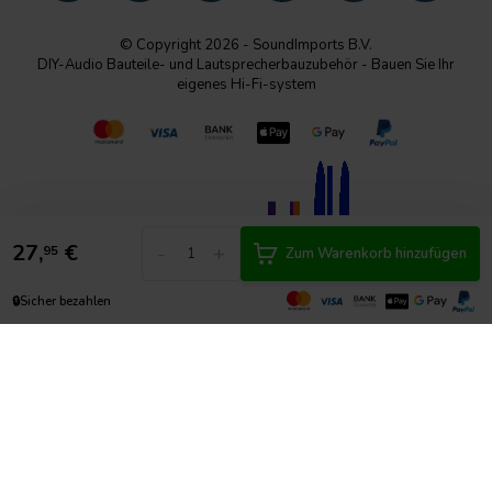
© Copyright 2026 - SoundImports B.V.
DIY-Audio Bauteile- und Lautsprecherbauzubehör - Bauen Sie Ihr
eigenes Hi-Fi-system
27,
€
-
+
95
Zum Warenkorb hinzufügen
🔒
Sicher bezahlen