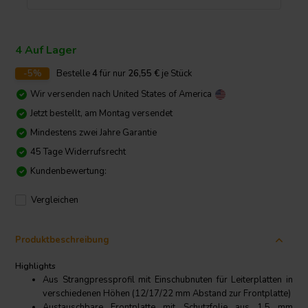
4 Auf Lager
-5%
Bestelle
4
für nur
26,55
€
je Stück
Wir versenden nach
United States of America
Jetzt bestellt, am Montag versendet
Mindestens zwei Jahre Garantie
45 Tage Widerrufsrecht
Kundenbewertung:
Vergleichen
Produktbeschreibung
Highlights
Aus Strangpressprofil mit Einschubnuten für Leiterplatten in
verschiedenen Höhen (12/17/22 mm Abstand zur Frontplatte)
Austauschbare Frontplatte mit Schutzfolie aus 1,5 mm