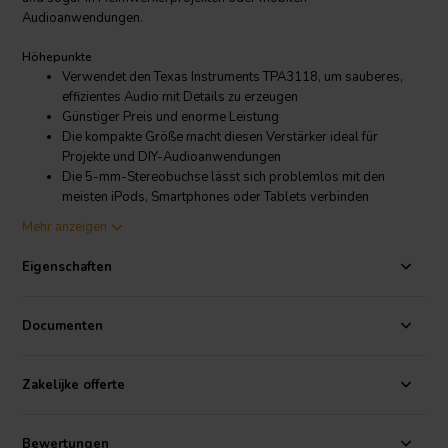
Audioanwendungen.
Höhepunkte
Verwendet den Texas Instruments TPA3118, um sauberes,
effizientes Audio mit Details zu erzeugen
Günstiger Preis und enorme Leistung
Die kompakte Größe macht diesen Verstärker ideal für
Projekte und DIY-Audioanwendungen
Die 5-mm-Stereobuchse lässt sich problemlos mit den
meisten iPods, Smartphones oder Tablets verbinden
Verwenden Sie RCA-Buchsen, um CD-Player, Fernseher oder
Mehr anzeigen
Streaming-Media-Player anzuschließen
Aluminiumgehäuse, das leicht und dennoch robust ist
Eigenschaften
12 VDC, 3A Netzteil enthalten
Produktdetails
Documenten
Lepai LP-2020TI Digitaler HiFi-Audio-Mini-Stereoverstärker der
Klasse D mit Netzteil
Zakelijke offerte
Fortsetzung des Erbes
Jahrelang dominierte der LP-2020A+ die Mini-Verstärker-Arena,
aber aufgrund der Knappheit des Tripath TA2020-Verstärkerchips
Bewertungen