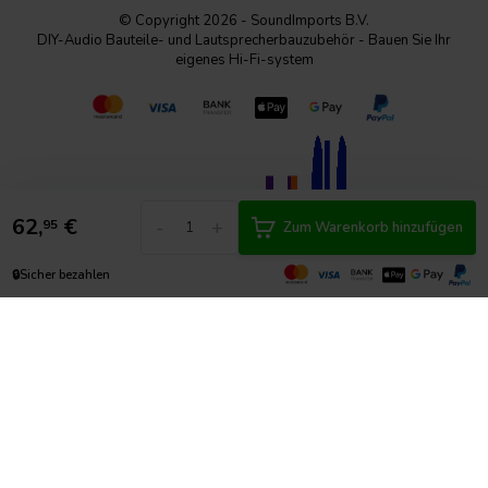
© Copyright 2026 - SoundImports B.V.
DIY-Audio Bauteile- und Lautsprecherbauzubehör - Bauen Sie Ihr
eigenes Hi-Fi-system
62,
€
-
+
95
Zum Warenkorb hinzufügen
🔒
Sicher bezahlen