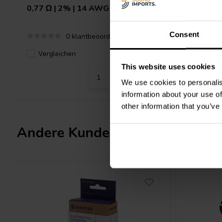
0,77 Ω | 2% | 14 AWG
mH | 0,9
Consent
0 klantbeoordelingen
Vergleichen
Verglei
2 Auf Lager
This website uses cookies
We use cookies to personalis
information about your use of
other information that you’ve
Andere Kunden kauften auch