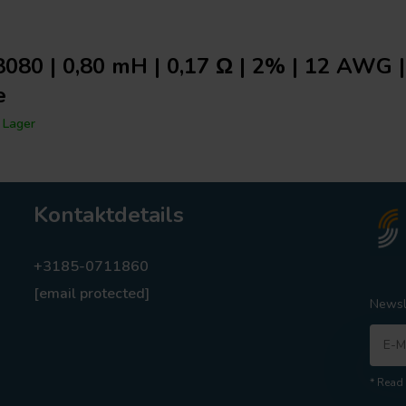
8080 | 0,80 mH | 0,17 Ω | 2% | 12 AWG 
e
 Lager
Kontaktdetails
+3185-0711860
[email protected]
Newsl
* Read 