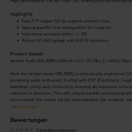
High-performance 0.80 mH Wax Coil, offering precise inductance 
Highlights
Pure ETP copper foil for superior electron flow
Special paraffin wax impregnation for longevity
Inductance accuracy within +/- 2%
Robust 12 AWG gauge with 0.17 Ω resistance
Product details
Jantzen Audio 000-8080 | 0,80 mH | 0,17 Ω | 2% | 12 AWG | Wax C
Meet the Jantzen Audio 000-8080, a meticulously engineered 0.
discerning audio enthusiast. Crafted with ETP (Electrolytic-Tough-
exemplary purity and conductivity, ensuring an expansive surface
reduction in distortion. The coil's unique paraffin wax impregnati
only protects the copper foil but also maintains the windings' in
product's durability and performance under varying temperature
Mehr anzeigen
kept tightly within +/- 2% and a DCR (coil resistance) tolerance
Bewertungen
guarantees precision and consistency in audio crossover componen
complemented by paper insulation that encases the high-quality 
0 klantbeoordelingen