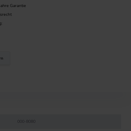
Jahre Garantie
srecht
g:
rn
000-8080