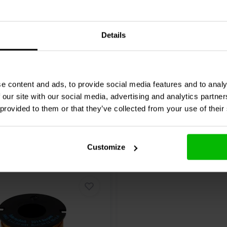
6 Ω | 5% | 23 AWG
mH | 0,51 Ω | 5% | 19 AW
Details
0 klantbeoordelingen
0 klantbeoordelin
chen
Vergleichen
2 Auf Lager
2
e content and ads, to provide social media features and to analy
 our site with our social media, advertising and analytics partn
 provided to them or that they’ve collected from your use of their
Customize