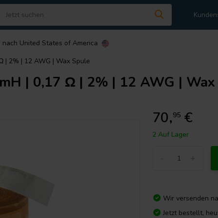
Kunden
n nach
United States of America
 Ω | 2% | 12 AWG | Wax Spule
mH | 0,17 Ω | 2% | 12 AWG | Wax
70,
€
95
2 Auf Lager
-
+
Wir versenden n
Jetzt bestellt, he