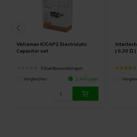
Velleman
K/CAP2 Electrolytic
Intertec
Capacitor set
| 0,30 Ω 
0 klantbeoordelingen
Vergleichen
Verglei
2 Auf Lager