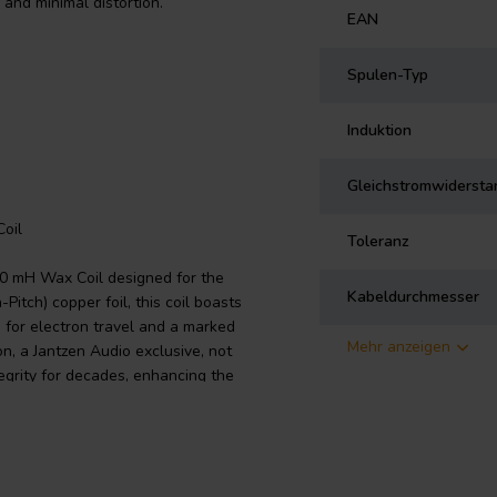
and minimal distortion.
EAN
Spulen-Typ
Induktion
Gleichstromwidersta
oil
Toleranz
80 mH Wax Coil designed for the
Kabeldurchmesser
Pitch) copper foil, this coil boasts
 for electron travel and a marked
Mehr anzeigen
on, a Jantzen Audio exclusive, not
tegrity for decades, enhancing the
s. With an inductance tolerance
 of +/- 5%, this 12 AWG Wax Coil
ts. Its robust build is
copper, providing additional