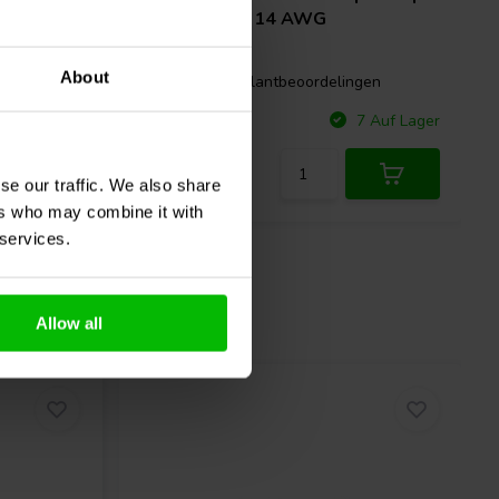
G
0,46 Ω | 3% | 14 AWG
About
gen
0 klantbeoordelingen
Vergleichen
 Auf Lager
7 Auf Lager
se our traffic. We also share
ers who may combine it with
 services.
Allow all