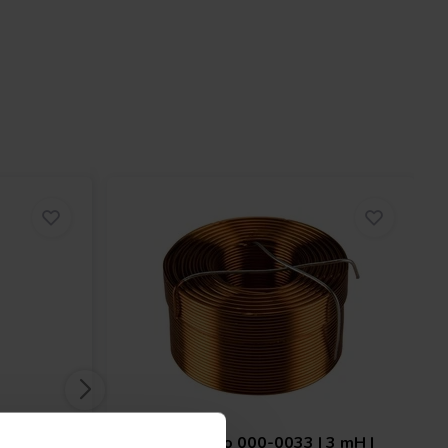
 | 5,6
Jantzen Audio
000-0033 | 3 mH |