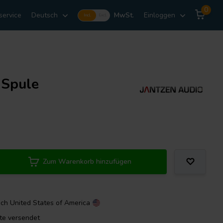
0
service
Deutsch
MwSt.
Einloggen
Incl.
Excl.
 Spule
Zum Warenkorb hinzufügen
ach
United States of America
ute versendet