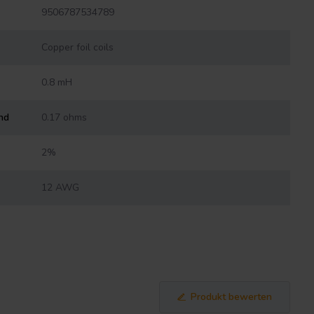
9506787534789
Copper foil coils
0.8 mH
nd
0.17 ohms
2%
12 AWG
Produkt bewerten