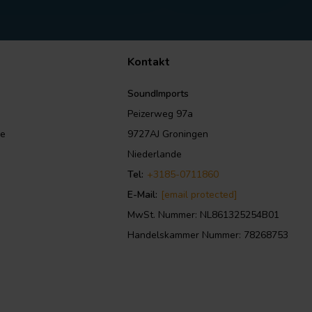
Kontakt
SoundImports
Peizerweg 97a
le
9727AJ Groningen
Niederlande
Tel:
+3185-0711860
E-Mail:
[email protected]
MwSt. Nummer: NL861325254B01
Handelskammer Nummer: 78268753