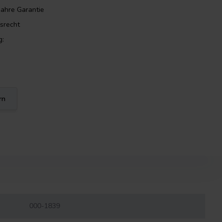
Jahre Garantie
srecht
g:
rn
000-1839