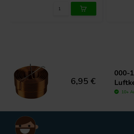
000-1
6,95 €
Luftk
10+ Au