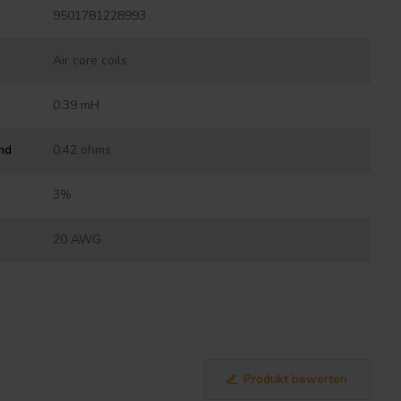
9501781228993
Air core coils
0.39 mH
nd
0.42 ohms
3%
20 AWG
Produkt bewerten