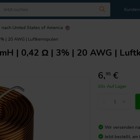
Kunden
n nach
United States of America
 3% | 20 AWG | Luftkernspulen
mH | 0,42 Ω | 3% | 20 AWG | Luft
6,
€
95
10+ Auf Lager
-
+
Wir versenden n
Jetzt bestellt, a