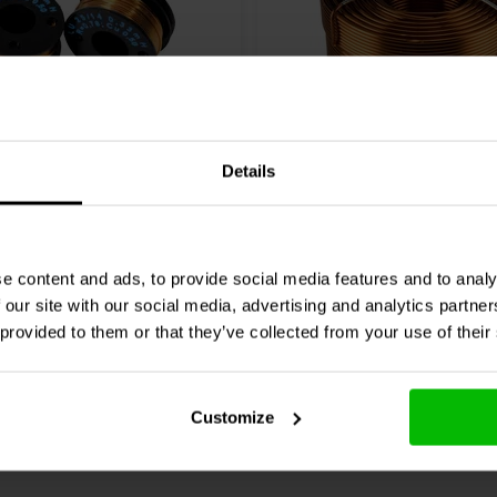
Details
hnik
LU25/033/050 | 0,33
Jantzen Audio
000-1882 |
8 Ω | 3% | 24 AWG
| 0,34 Ω | 3% | 17 AWG
0 klantbeoordelingen
1 klantbeoordelin
e content and ads, to provide social media features and to analy
 our site with our social media, advertising and analytics partn
chen
6 Auf Lager
Vergleichen
10
 provided to them or that they’ve collected from your use of their
Customize