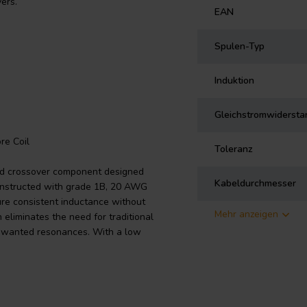
ers.
EAN
Spulen-Typ
Induktion
Gleichstromwidersta
re Coil
Toleranz
ted crossover component designed
Kabeldurchmesser
 Constructed with grade 1B, 20 AWG
sure consistent inductance without
Mehr anzeigen
eliminates the need for traditional
 unwanted resonances. With a low
ossover applications. This coil is
 in accordance with IEC 60317-35
le with a self-bonding topcoat.
iophile-grade speakers, the