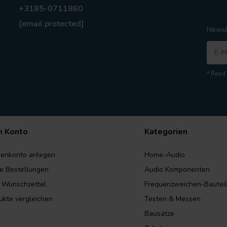
+3185-0711860
[email protected]
Newsl
* Read 
n Konto
Kategorien
enkonto anlegen
Home-Audio
e Bestellungen
Audio Komponenten
 Wunschzettel
Frequenzweichen-Bautei
ukte vergleichen
Testen & Messen
Bausätze