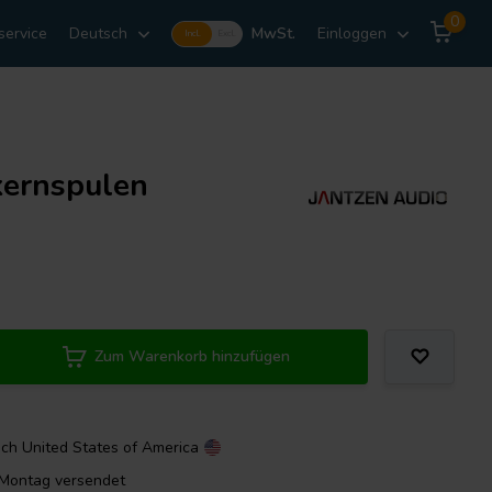
0
service
Deutsch
MwSt.
Einloggen
Incl.
Excl.
kernspulen
Zum Warenkorb hinzufügen
ach
United States of America
m Montag versendet