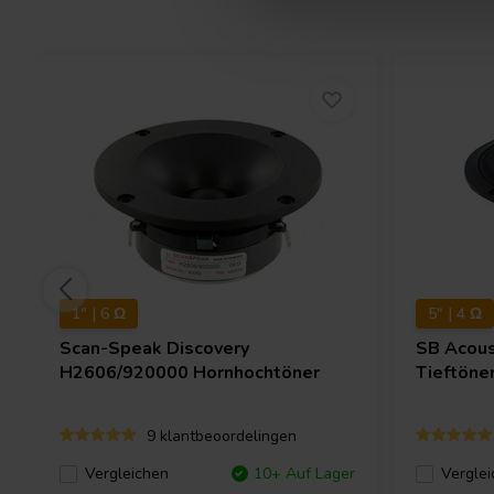
1" | 6 Ω
5" | 4 Ω
Scan-Speak
Discovery
SB Acous
H2606/920000 Hornhochtöner
Tieftöne
9 klantbeoordelingen
Vergleichen
10+ Auf Lager
Verglei