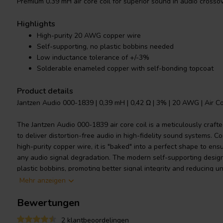
Premium 0.39 mH air core coil for superior sound in audio crossov
Highlights
High-purity 20 AWG copper wire
Self-supporting, no plastic bobbins needed
Low inductance tolerance of +/-3%
Solderable enameled copper with self-bonding topcoat
Product details
Jantzen Audio 000-1839 | 0,39 mH | 0,42 Ω | 3% | 20 AWG | Air Co
The Jantzen Audio 000-1839 air core coil is a meticulously craf
to deliver distortion-free audio in high-fidelity sound systems.
high-purity copper wire, it is "baked" into a perfect shape to en
any audio signal degradation. The modern self-supporting design 
plastic bobbins, promoting better signal integrity and reducing
inductance tolerance of +/-3%, it guarantees precision in audio cr
Mehr anzeigen
enveloped in a polyurethane and aliphatic polyamide bond coat,
Bewertungen
and DIN EN 60317-35, making the enameled copper wire solderab
Whether upgrading existing audio equipment or building new aud
2 klantbeoordelingen