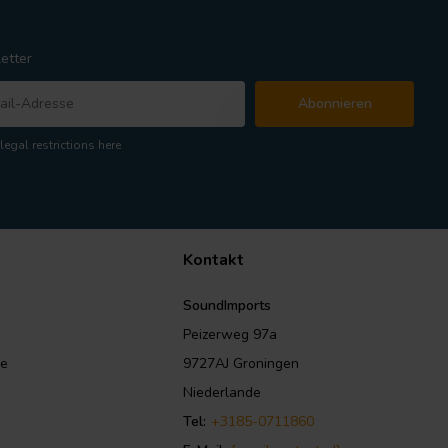
etter
Abonnieren
legal restrictions here
Kontakt
SoundImports
Peizerweg 97a
le
9727AJ Groningen
Niederlande
Tel:
+3185-0711860