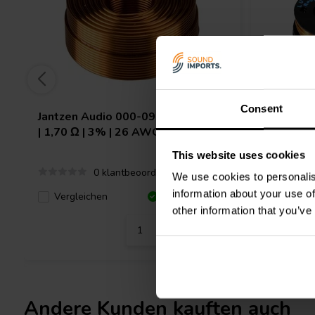
Consent
Jantzen Audio
000-0967 | 0,47 mH
Intertec
| 1,70 Ω | 3% | 26 AWG
mH | 0,7
This website uses cookies
0 klantbeoordelingen
We use cookies to personalis
information about your use of
Verglei
Vergleichen
10+ Auf Lager
other information that you’ve
Andere Kunden kauften auch