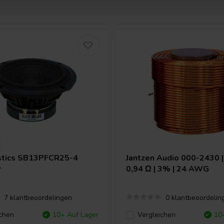
tics
SB13PFCR25-4
Jantzen Audio
000-2430 |
r
0,94 Ω | 3% | 24 AWG
7 klantbeoordelingen
0 klantbeoordelin
chen
10+ Auf Lager
Vergleichen
10